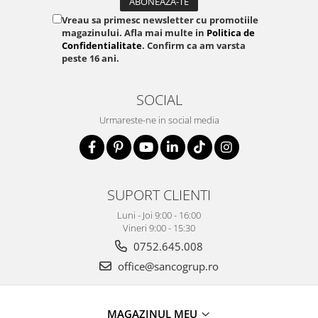
Vreau sa primesc newsletter cu promotiile
magazinului. Afla mai multe in
Politica de
Confidentialitate
. Confirm ca am varsta
peste 16 ani.
SOCIAL
Urmareste-ne in social media
SUPORT CLIENTI
Luni - Joi 9:00 - 16:00
Vineri 9:00 - 15:30
0752.645.008
office@sancogrup.ro
MAGAZINUL MEU