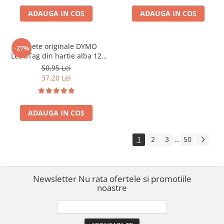
ADAUGA IN COS
ADAUGA IN COS
Etichete originale DYMO
-27%
LetraTag din hartie alba 12
mm pentru borcane,
50,95 Lei
recipiente si organizare acasa
37,20 Lei
S0721510
ADAUGA IN COS
1
2
3
50
...
Newsletter
Nu rata ofertele si promotiile
noastre