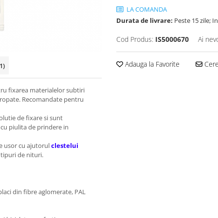
LA COMANDA
Durata de livrare:
Peste 15 zile; 
Cod Produs:
IS5000670
Ai nev
Adauga la Favorite
Cere 
1)
ru fixarea materialelor subtiri
 ingropate. Recomandate pentru
olutie de fixare si sunt
cu piulita de prindere in
te usor cu ajutorul
clestelui
ipuri de nituri.
laci din fibre aglomerate, PAL