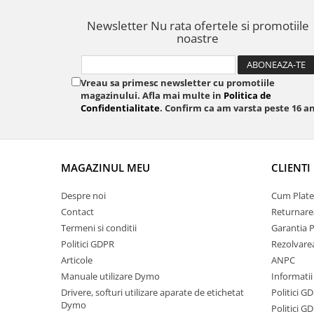
Newsletter
Nu rata ofertele si promotiile
noastre
Vreau sa primesc newsletter cu promotiile
magazinului. Afla mai multe in
Politica de
Confidentialitate
. Confirm ca am varsta peste 16 an
MAGAZINUL MEU
CLIENTI
Despre noi
Cum Plate
Contact
Returnare
Termeni si conditii
Garantia 
Politici GDPR
Rezolvare
Articole
ANPC
Manuale utilizare Dymo
Informatii
Drivere, softuri utilizare aparate de etichetat
Politici G
Dymo
Politici G