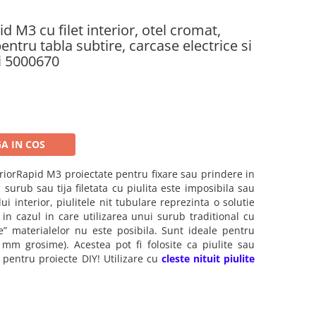
id M3 cu filet interior, otel cromat,
entru tabla subtire, carcase electrice si
i 5000670
A IN COS
erior
Rapid M3 proiectate pentru fixare sau prindere in
i surub sau tija filetata cu piulita este imposibila sau
lui interior
, piulitele nit tubulare reprezinta o solutie
in cazul in care utilizarea unui surub traditional cu
e” materialelor nu este posibila. Sunt ideale pentru
2 mm grosime). Acestea pot fi folosite ca piulite sau
pentru proiecte DIY! Utilizare cu
cleste nituit piulite