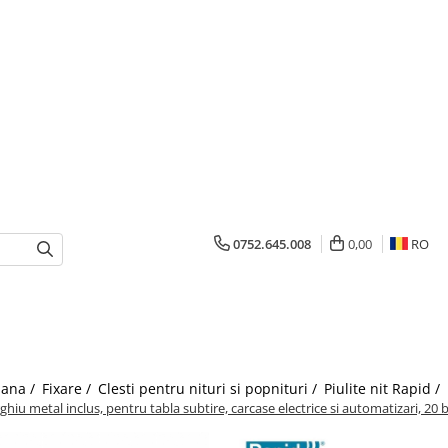
0752.645.008
0,00
RO
mana /
Fixare /
Clesti pentru nituri si popnituri /
Piulite nit Rapid /
rghiu metal inclus, pentru tabla subtire, carcase electrice si automatizari, 20