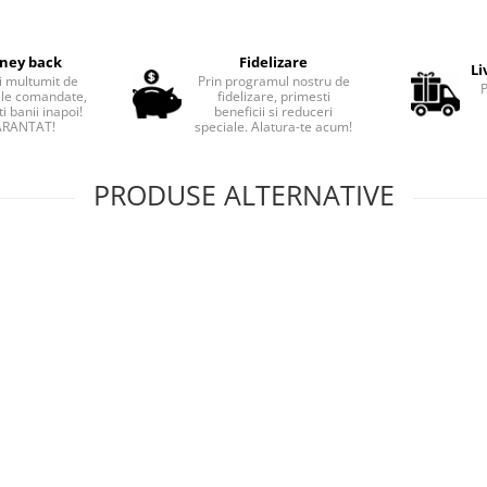
ney back
Fidelizare
Li
i multumit de
Prin programul nostru de
le comandate,
fidelizare, primesti
i banii inapoi!
beneficii si reduceri
RANTAT!
speciale. Alatura-te acum!
PRODUSE ALTERNATIVE