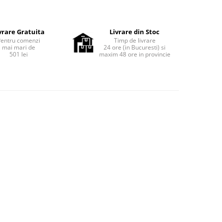
vrare Gratuita
Livrare din Stoc
Pentru comenzi
Timp de livrare
mai mari de
24 ore (in Bucuresti) si
501 lei
maxim 48 ore in provincie