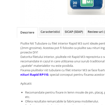
Truse de chei WERA
Etichete cabluri Aimo Phomemo
Batoane silicon pentru decoratiuni
Truse de scule combinate pentru
Batoane silicon cu sclipici
Etichete haine Aimo Phomemo
electrieni
Batoane silicon Rapid Fun to Fix
Etichete Aimo Phomemo M110 |
Extractor conectori Engineer
Batoane silicon PVC/ Cabluri
M200 | M220
Geanta | Rucsac pentru scule
Batoane silicon pluta
Etichete Aimo rotunde
Caracteristici
SICAP (SEAP)
Review-uri
(
Descriere
Batoane silicon piele intoarsa
Instrumente recuperatoare
Etichete bijuterii Aimo Phomemo
magnetice
Duze pentru pistoale de lipit
Dymo
Piulite Nit Tubulare cu filet interior Rapid M3 sunt ideale pent
Pompe aspirator fludor si accesorii
Clesti pentru nituri si popnituri
(2mm grosime). Acestea pot fi folosite ca piulite sau nituri
proiecte DIY!
Scule
Nituri etansare Rapid
Datorita filetului interior, piulitele nit Rapid M3 reprezinta o s
Nituri High performance Rapid
Scule de mana electricieni
recomandate in cazul in care utilizarea unui surub traditional 
Nituri automotive Rapid colorate
„spatele” materialelor nu este posibila.
Scule de mana KNIPEX
Fixarea piulitelor nit tubulare cu filet interior M3 se face foar
Piulite nit Rapid
Scule multifunctionale si accesorii
nituri Rapid RP110
, special conceput pentru fixarea acestor t
Capsatoare pneumatice
Scule pentru aviatie
Aplicatii:
Scule pentru constructii navale si
Pistoale pneumatice batut cuie in
intretinere nave
banda
Recomandate pentru fixare in lemn moale de pin, placaj, p
Scule pentru instalari panouri
Pistoale pneumatice duale batut
etc.
fotovoltaice
capse sau cuie in banda
Ofera rezultate remarcabile la fabricarea mobilierului.