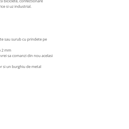
i biciclete, confectionare
ce si uz industrial.
tate sau surub cu prindete pe
la 2 mm
vrei sa comanzi din nou acelasi
or si un burghiu de metal