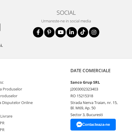
SOCIAL
Urmareste-ne in social media
i.
DATE COMERCIALE
sc
Sanco Grup SRL
a Produselor
J2003002323403
Produselor
RO 15215318
a Disputelor Online
Strada Nerva Traian, nr. 15,
Bl. M69, Ap. 50
Sector 3, Bucuresti
 Livrare
DPR
Contacteaza-ne
DPR