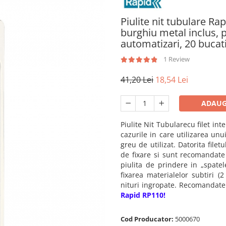
Piulite nit tubulare Rap
burghiu metal inclus, p
automatizari, 20 bucat
1 Review
41,20 Lei
18,54 Lei
ADAUG
Piulite Nit Tubulare
cu
filet int
cazurile in care utilizarea unu
greu de utilizat. Datorita
filetu
de fixare si sunt recomandate 
piulita de prindere in „spatel
fixarea materialelor subtiri (
nituri ingropate. Recomandate 
Rapid RP110!
Cod Producator:
5000670