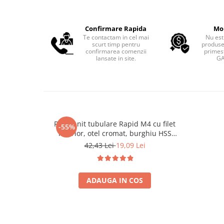
Confirmare Rapida
Mo
Te contactam in cel mai
Nu est
scurt timp pentru
produse
confirmarea comenzii
primest
lansate in site.
GA
Piulite nit tubulare Rapid M4 cu filet
-55%
interior, otel cromat, burghiu HSS
inclus, pentru HVAC, tablouri electrice
42,43 Lei
19,09 Lei
si mobilier metalic, 20 bucati 5000671
ADAUGA IN COS