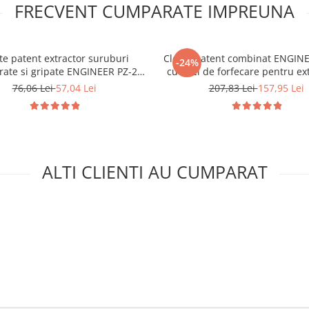
FRECVENT CUMPARATE IMPREUNA
te patent extractor suruburi
Cleste patent combinat ENGIN
-24%
rate si gripate ENGINEER PZ-22
cu falci de forfecare pentru e
5 mm Tehnologie Japoneza
suruburilor deteriorate si gri
76,06 Lei
57,04 Lei
207,83 Lei
157,95 Lei
strangerea colierelor 20
ALTI CLIENTI AU CUMPARAT