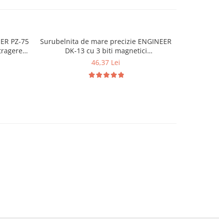
EER PZ-75
Surubelnita de mare precizie ENGINEER
Decablato
-15%
xtragerea
DK-13 cu 3 biti magnetici
PAW-01 p
pate si
interschimbabili, lungime reglabila, cap
serti
46,37 Lei
1
5 mm
rotativ si maner elastomer Fabricata in
Japonia