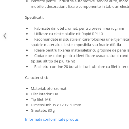
Scule pentru reparatii biciclete |
Perfecte pentru industria automotive, service auto, moto s
Preducele si Clesti pentru ocheti
mobilier, decoratiuni, fixare componente in tablouri electri
motociclete
finisare bannere
Scule si unelte VDE
Preducele Rapid
Specificatii:
Scule unelte lucru la inaltime
Capse, Pini si Cuie
Fabricate din otel cromat, pentru prevenirea ruginirii
Surubelnite
Capse Rapid
Utilizare cu cleste piulite nit Rapid RP110
Surubelnite pentru Mecanici
Recomandate in situatiile in care folosirea unei tije file
Cuie Rapid
spatele materialului este imposibila sau foarte dificila
Surubelnite testare tensiune
Ciocane de capsat pentru fixat
Ideale pentru fixarea materialelor cu grosime de pana 
(Engineer)
folie anticondens
Codare pe culori pentru identificare usoara atunci cand 
Surubelnite VDE KNIPEX
tip sau alt tip de piulite nit
Surubelnite Inox
Pachetul contine 20 bucati nituri tubulare cu filet interi
Surubelnite Electricieni
Caracteristici:
Surubelnite VDE Wera
Material: otel cromat
Biti Surubelnita
Filet interior: DA
Extractoare suruburi uzate si
Tip filet: M3
accesorii
Dimensiuni: 35 x 120 x 50 mm
Greutate: 30 g
Dalti electricieni si punctatoare
Reinnsteig
Informatii conformitate produs