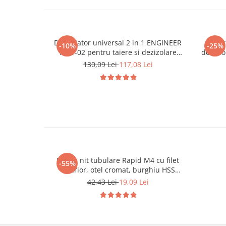
Decablator universal 2 in 1 ENGINEER
Cles
-10%
-25%
PAW-02 pentru taiere si dezizolare
deterio
conductori electrici
17
130,09 Lei
117,08 Lei
Piulite nit tubulare Rapid M4 cu filet
-55%
interior, otel cromat, burghiu HSS
inclus, pentru HVAC, tablouri electrice si
42,43 Lei
19,09 Lei
mobilier metalic, 20 bucati 5000671