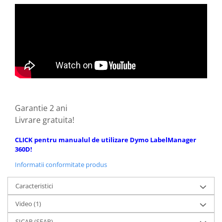
Garantie 2 ani
Livrare gratuita!
CLICK pentru manualul de utilizare Dymo LabelManager
360D!
Informatii conformitate produs
Caracteristici
Video
(1)
SICAP (SEAP)