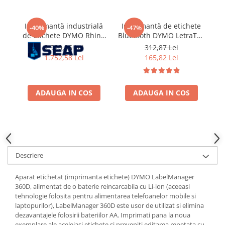
Imprimantă industrială
Imprimantă de etichete
S
-40%
-47%
de etichete DYMO Rhino
Bluetooth DYMO LetraTag
et
6000+ Kit complet cu
LT-200B cu 3 benzi
2.920,96 Lei
312,87 Lei
conectare la PC, servietă
originale LetraTag pentru
t
1.752,58 Lei
165,82 Lei
rigidă și benzi până la 24
organizarea locuinței și
mm pentru cabluri,
imprimare direct de pe
La
tablouri electrice,
smartphone 2172855
infrastructură IT și
ADAUGA IN COS
ADAUGA IN COS
or
echipamente industri
ac
Descriere
Aparat etichetat (imprimanta etichete) DYMO LabelManager
360D, alimentat de o baterie reincarcabila cu Li-ion (aceeasi
tehnologie folosita pentru alimentarea telefoanelor mobile si
laptopurilor), LabelManager 360D este usor de utilizat si elimina
dezavantajele folosirii bateriilor AA. Imprimati pana la noua
exemplare ale aceleiasi etichete si preveniti editarea repetata cu