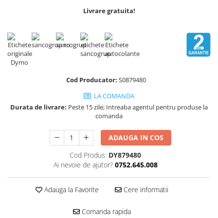
Scule pentru reparatii biciclete |
Preducele si Clesti pentru ocheti
Livrare gratuita!
motociclete
finisare bannere
Scule si unelte VDE
Preducele Rapid
Scule unelte lucru la inaltime
Capse, Pini si Cuie
Surubelnite
Capse Rapid
Surubelnite pentru Mecanici
Cuie Rapid
Surubelnite testare tensiune
Cod Producator:
S0879480
Ciocane de capsat pentru fixat
(Engineer)
folie anticondens
LA COMANDA
Surubelnite VDE KNIPEX
Durata de livrare:
Peste 15 zile; Intreaba agentul pentru produse la
Surubelnite Inox
comanda
Surubelnite Electricieni
ADAUGA IN COS
Surubelnite VDE Wera
Biti Surubelnita
Cod Produs:
DY879480
Extractoare suruburi uzate si
Ai nevoie de ajutor?
0752.645.008
accesorii
Dalti electricieni si punctatoare
Adauga la Favorite
Cere informatii
Reinnsteig
Comanda rapida