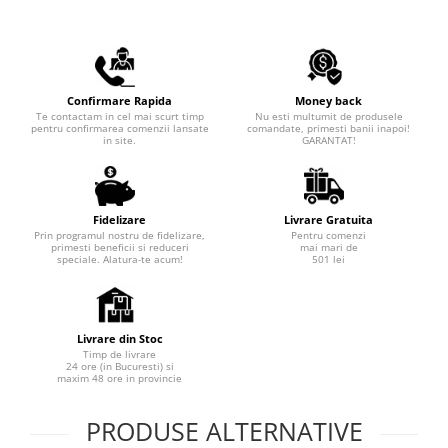
Confirmare Rapida
Money back
Te contactam in cel mai scurt timp
Nu esti multumit de produsele
pentru confirmarea comenzii lansate
comandate, primesti banii inapoi!
in site.
GARANTAT!
Fidelizare
Livrare Gratuita
Prin programul nostru de fidelizare,
Pentru comenzi
primesti beneficii si reduceri
mai mari de
speciale. Alatura-te acum!
501 lei
Livrare din Stoc
Timp de livrare
24 ore (in Bucuresti) si
maxim 48 ore in provincie
PRODUSE ALTERNATIVE