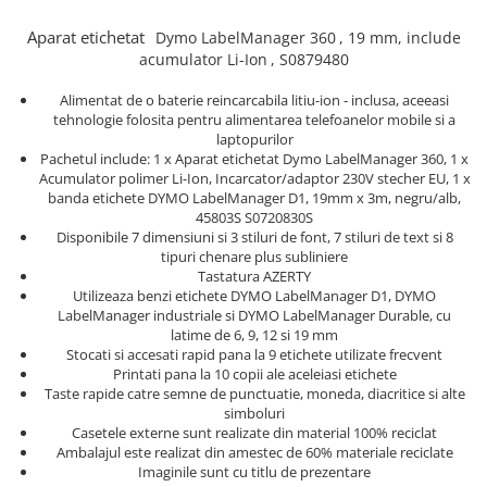
Truse de chei WERA
Etichete cabluri Aimo Phomemo
Batoane silicon pentru decoratiuni
Aparat etichetat
Dymo LabelManager 360
, 19 mm, include
Truse de scule combinate pentru
Batoane silicon cu sclipici
Etichete haine Aimo Phomemo
acumulator Li-Ion
, S0879480
electrieni
Batoane silicon Rapid Fun to Fix
Etichete Aimo Phomemo M110 |
Extractor conectori Engineer
Batoane silicon PVC/ Cabluri
Alimentat de o baterie reincarcabila litiu-ion - inclusa, aceeasi
M200 | M220
tehnologie folosita pentru alimentarea telefoanelor mobile si a
Geanta | Rucsac pentru scule
Batoane silicon pluta
Etichete Aimo rotunde
laptopurilor
Batoane silicon piele intoarsa
Instrumente recuperatoare
Pachetul include: 1 x Aparat etichetat Dymo LabelManager 360, 1 x
Etichete bijuterii Aimo Phomemo
magnetice
Acumulator polimer Li-Ion, Incarcator/adaptor 230V stecher EU, 1 x
Duze pentru pistoale de lipit
Dymo
banda etichete DYMO LabelManager D1, 19mm x 3m, negru/alb,
Pompe aspirator fludor si accesorii
Clesti pentru nituri si popnituri
45803S S0720830S
Disponibile 7 dimensiuni si 3 stiluri de font, 7 stiluri de text si 8
Scule
Nituri etansare Rapid
tipuri chenare plus subliniere
Tastatura AZERTY
Nituri High performance Rapid
Scule de mana electricieni
Utilizeaza benzi etichete DYMO LabelManager D1, DYMO
Nituri automotive Rapid colorate
Scule de mana KNIPEX
LabelManager industriale si DYMO LabelManager Durable, cu
Piulite nit Rapid
Scule multifunctionale si accesorii
latime de 6, 9, 12 si 19 mm
Stocati si accesati rapid pana la 9 etichete utilizate frecvent
Capsatoare pneumatice
Scule pentru aviatie
Printati pana la 10 copii ale aceleiasi etichete
Scule pentru constructii navale si
Taste rapide catre semne de punctuatie, moneda, diacritice si alte
Pistoale pneumatice batut cuie in
intretinere nave
simboluri
banda
Casetele externe sunt realizate din material 100% reciclat
Scule pentru instalari panouri
Pistoale pneumatice duale batut
Ambalajul este realizat din amestec de 60% materiale reciclate
fotovoltaice
capse sau cuie in banda
Imaginile sunt cu titlu de prezentare