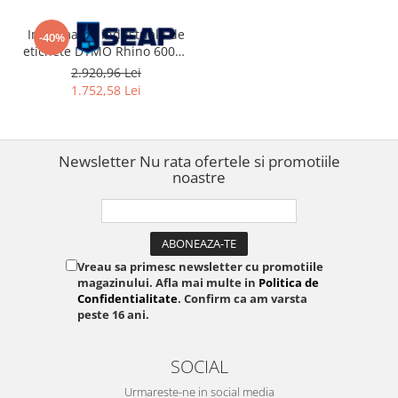
Imprimantă industrială de
-40%
etichete DYMO Rhino 6000+
Kit complet cu conectare la
2.920,96 Lei
PC, servietă rigidă și benzi
1.752,58 Lei
până la 24 mm pentru
cabluri, tablouri electrice,
infrastructură IT și
echipamente industri
Newsletter
Nu rata ofertele si promotiile
noastre
Vreau sa primesc newsletter cu promotiile
magazinului. Afla mai multe in
Politica de
Confidentialitate
. Confirm ca am varsta
peste 16 ani.
SOCIAL
Urmareste-ne in social media