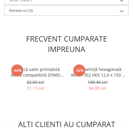
Review-uri
(0)
FRECVENT CUMPARATE
IMPREUNA
Panglică satin printabilă
Șurubelniță hexagonală
-60%
-32%
AIMO compatibilă DYMO
WERA 352 HEX 12.0 x 150 x
LetraTag, 12 mm, negru pe
117 mm cap sferic protecție
52,82 Lei
138,36 Lei
roz, pentru cadouri și
anticorozivă mâner negru
21,13 Lei
94,09 Lei
proiecte creative, Q5-RE31
antirostogolire Kraftform
Plus 05022835001
ALTI CLIENTI AU CUMPARAT