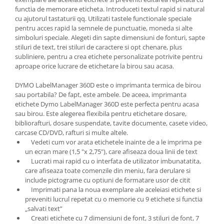
functia de memorare eticheta. Introduceti textul rapid si natural
cu ajutorul tastaturii qq. Utilizati tastele functionale speciale
pentru acces rapid la semnele de punctuatie, moneda si alte
simboluri speciale. Alegeti din sapte dimensiuni de fonturi, sapte
stiluri de text, trei stiluri de caractere si opt chenare, plus
subliniere, pentru a crea etichete personalizate potrivite pentru
aproape orice lucrare de etichetare la birou sau acasa.
DYMO LabelManager 360D este o imprimanta termica de birou
sau portabila? De fapt, este ambele. De aceea, imprimanta
etichete Dymo LabelManager 360D este perfecta pentru acasa
sau birou. Este alegerea flexibila pentru etichetare dosare,
bibliorafturi, dosare suspendate, tavite documente, casete video,
carcase CD/DVD, rafturi si multe altele.
Vedeti cum vor arata etichetele inainte de a le imprima pe
un ecran mare (1,5 "x 2,75"), care afiseaza doua linii de text
Lucrati mai rapid cu o interfata de utilizator imbunatatita,
care afiseaza toate comenzile din meniu, fara derulare si
include pictograme cu optiuni de formatare usor de citit
Imprimati pana la noua exemplare ale aceleiasi etichete si
preveniti lucrul repetat cu o memorie cu 9 etichete si functia
„salvati text”
Creati etichete cu 7 dimensiuni de font, 3 stiluri de font, 7