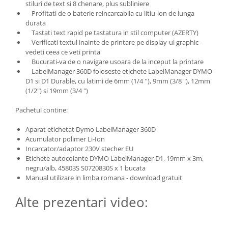
stiluri de text si 8 chenare, plus subliniere
Profitati de o baterie reincarcabila cu litiu-ion de lunga
durata
Tastati text rapid pe tastatura in stil computer (AZERTY)
Verificati textul inainte de printare pe display-ul graphic –
vedeti ceea ce veti printa
Bucurati-va de o navigare usoara de la inceput la printare
LabelManager 360D foloseste etichete LabelManager DYMO
D1 si D1 Durable, cu latimi de 6mm (1/4 ''), 9mm (3/8 "), 12mm
(1/2") si 19mm (3/4 ")
Pachetul contine:
Aparat etichetat Dymo LabelManager 360D
Acumulator polimer Li-Ion
Incarcator/adaptor 230V stecher EU
Etichete autocolante DYMO LabelManager D1, 19mm x 3m,
negru/alb, 45803S S0720830S x 1 bucata
Manual utilizare in limba romana - download gratuit
Alte prezentari video: