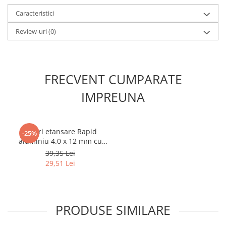
Caracteristici
Review-uri
(0)
FRECVENT CUMPARATE
IMPREUNA
Nituri etansare Rapid
-25%
aluminiu 4.0 x 12 mm cu
burghiu metal HSS inclus,
39,35 Lei
pentru ventilatie, panouri
29,51 Lei
sandwich si exterior, 50
bucati 5000400
PRODUSE SIMILARE