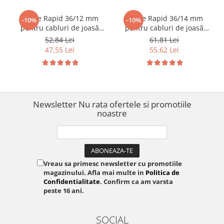
Capse Rapid 36/12 mm
Capse Rapid 36/14 mm
-10%
-10%
pentru cabluri de joasă
pentru cabluri de joasă
tensiune până la 50V,
tensiune până la 50V,
52,84 Lei
61,81 Lei
galvanizate, semicirculare
galvanizate, semicirculare
47,55 Lei
55,62 Lei
divergente DP, compatibile
divergente DP, compatibile
Rapid R36 și PRO R36E,
Rapid R36 și PRO R36E,
1000 bucăți 11885110
1000 bucăți 11886910
Newsletter
Nu rata ofertele si promotiile
noastre
Vreau sa primesc newsletter cu promotiile
magazinului. Afla mai multe in
Politica de
Confidentialitate
. Confirm ca am varsta
peste 16 ani.
SOCIAL