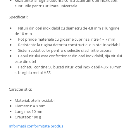
Rezistente la rugina datorita constructiei din otel inoxidabil,
sunt utile pentru utilizare universala.
Specificatii:
Nituri din otel inoxidabil cu diametru de 4.8 mm si lungime
de 10 mm
Pot prinde materiale cu grosime cuprinsa intre 4 – 7 mm
Rezistente la rugina datorita constructiei din otel inoxidabil
Sistem codat color pentru o selectie si achizitie usoara
Capul nitului este confectionat din otel inoxidabil, tija nitului
este din otel
Pachetul contine 50 bucati nituri otel inoxidabil 4.8 x 10 mm
si burghiu metal HSS
Caracteristici:
Material: otel inoxidabil
Diametru: 4.8 mm
Lungime: 10 mm
Greutate: 190 g
Informatii conformitate produs