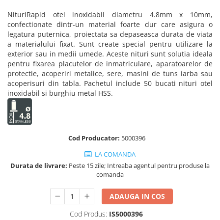
Truse de chei WERA
Etichete cabluri Aimo Phomemo
Batoane silicon pentru decoratiuni
Nituri
Rapid
otel inoxidabil
diametru 4.8mm x 10mm,
Truse de scule combinate pentru
Batoane silicon cu sclipici
Etichete haine Aimo Phomemo
confectionate dintr-un material foarte dur care asigura o
electrieni
Batoane silicon Rapid Fun to Fix
legatura puternica, proiectata sa depaseasca durata de viata
Etichete Aimo Phomemo M110 |
Extractor conectori Engineer
Batoane silicon PVC/ Cabluri
a materialului fixat. Sunt create special pentru utilizare la
M200 | M220
exterior sau in medii umede. Aceste nituri sunt solutia ideala
Geanta | Rucsac pentru scule
Batoane silicon pluta
Etichete Aimo rotunde
pentru fixarea placutelor de inmatriculare, aparatoarelor de
Batoane silicon piele intoarsa
Instrumente recuperatoare
protectie, acoperiri metalice, sere, masini de tuns iarba sau
Etichete bijuterii Aimo Phomemo
magnetice
Duze pentru pistoale de lipit
acoperisuri din tabla. Pachetul include 50 bucati nituri otel
Dymo
inoxidabil si
burghiu metal
HSS.
Pompe aspirator fludor si accesorii
Clesti pentru nituri si popnituri
Scule
Nituri etansare Rapid
Nituri High performance Rapid
Scule de mana electricieni
Nituri automotive Rapid colorate
Scule de mana KNIPEX
Cod Producator:
5000396
Piulite nit Rapid
Scule multifunctionale si accesorii
LA COMANDA
Capsatoare pneumatice
Scule pentru aviatie
Durata de livrare:
Peste 15 zile; Intreaba agentul pentru produse la
comanda
Scule pentru constructii navale si
Pistoale pneumatice batut cuie in
intretinere nave
banda
ADAUGA IN COS
Scule pentru instalari panouri
Pistoale pneumatice duale batut
fotovoltaice
capse sau cuie in banda
Cod Produs:
IS5000396