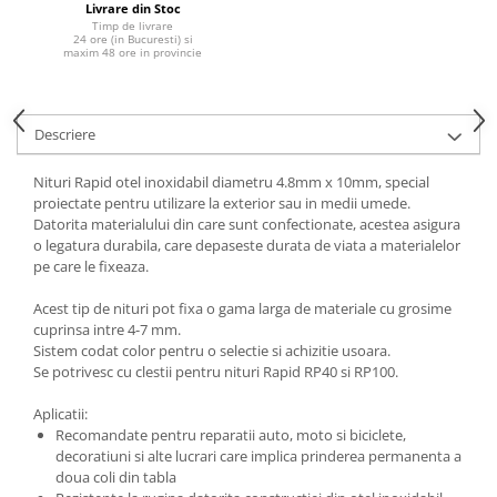
Livrare din Stoc
Timp de livrare
24 ore (in Bucuresti) si
maxim 48 ore in provincie
Descriere
Nituri Rapid otel inoxidabil diametru 4.8mm x 10mm, special
proiectate pentru utilizare la exterior sau in medii umede.
Datorita materialului din care sunt confectionate, acestea asigura
o legatura durabila, care depaseste durata de viata a materialelor
pe care le fixeaza.
Acest tip de nituri pot fixa o gama larga de materiale cu grosime
cuprinsa intre 4-7 mm.
Sistem codat color pentru o selectie si achizitie usoara.
Se potrivesc cu clestii pentru nituri Rapid RP40 si RP100.
Aplicatii:
Recomandate pentru reparatii auto, moto si biciclete,
decoratiuni si alte lucrari care implica prinderea permanenta a
doua coli din tabla