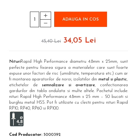
Etichete haine Aimo Phomemo
Truse de chei WERA
Batoane silicon pentru decoratiuni
Etichete Aimo Phomemo M110 |
Truse de scule combinate pentru
Batoane silicon cu sclipici
M200 | M220
electrieni
Batoane silicon Rapid Fun to Fix
ADAUGA IN COS
Extractor conectori Engineer
Etichete Aimo rotunde
Batoane silicon PVC/ Cabluri
Geanta | Rucsac pentru scule
Etichete bijuterii Aimo Phomemo
Batoane silicon pluta
34,05 Lei
Dymo
45,40 Lei
Batoane silicon piele intoarsa
Instrumente recuperatoare
magnetice
Duze pentru pistoale de lipit
Pompe aspirator fludor si accesorii
Clesti pentru nituri si popnituri
Nituri
Rapid High Performance diametru 4.8mm x 25mm, sunt
perfecte pentru fixarea sigura a materialelor care sunt foarte
Scule
Nituri etansare Rapid
expuse unor factori de risc (umiditate, temperatura etc.) cum ar
Nituri High performance Rapid
Scule de mana electricieni
fi montarea aparatorilor de noroi, izolatiilor din
metal si plastic
,
etichetelor de
semnalizare si avertizare
, confectionarea
Nituri automotive Rapid colorate
Scule de mana KNIPEX
gardurilor din tabla ondulata si multe altele. Pachetul include:
Piulite nit Rapid
Scule multifunctionale si accesorii
nituri Rapid High Performance 4.8mm x 25 mm – 50 bucati si
Capsatoare pneumatice
Scule pentru aviatie
burghiu metal HSS. Pot fi utilizate cu clestii pentru nituri Rapid
RP10, RP40, RP60 si RP100.
Scule pentru constructii navale si
Pistoale pneumatice batut cuie in
intretinere nave
banda
Scule pentru instalari panouri
Pistoale pneumatice duale batut
fotovoltaice
capse sau cuie in banda
Cod Producator:
5000392