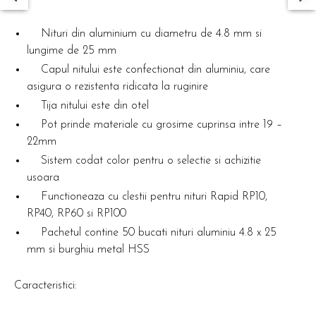
Nituri din aluminium cu diametru de 4.8 mm si
lungime de 25 mm
Capul nitului este confectionat din aluminiu, care
asigura o rezistenta ridicata la ruginire
Tija nitului este din otel
Pot prinde materiale cu grosime cuprinsa intre 19 –
22mm
Sistem codat color pentru o selectie si achizitie
usoara
Functioneaza cu clestii pentru nituri Rapid RP10,
RP40, RP60 si RP100
Pachetul contine 50 bucati nituri aluminiu 4.8 x 25
mm si burghiu metal HSS
Caracteristici: