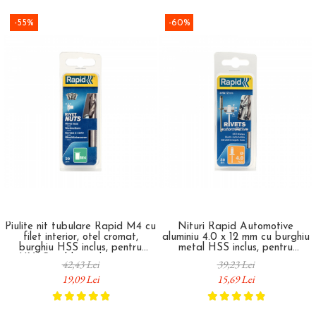
-55%
-60%
Piulite nit tubulare Rapid M4 cu
Nituri Rapid Automotive
filet interior, otel cromat,
aluminiu 4.0 x 12 mm cu burghiu
burghiu HSS inclus, pentru
metal HSS inclus, pentru
HVAC, tablouri electrice si
caroserii, remorci si reparatii
42,43 Lei
39,23 Lei
mobilier metalic, 20 bucati
auto, 50 bucati 5000405
19,09 Lei
15,69 Lei
5000671