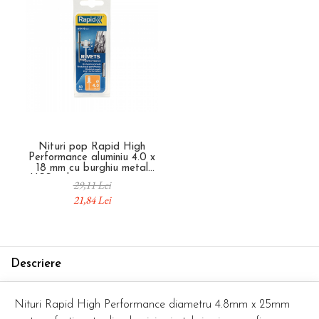
Nituri pop Rapid High
Performance aluminiu 4.0 x
18 mm cu burghiu metal
HSS inclus, pentru panouri
29,11 Lei
sandwich si constructii
21,84 Lei
metalice usoare, 50 bucati
5000386
Descriere
Nituri Rapid High Performance diametru 4.8mm x 25mm