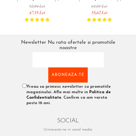
galvanizate, semicirculare
galvanizate, semicirculare
52,84 Lei
61,81 Lei
divergente DP, compatibile
divergente DP, compatibile
um
47,55 Lei
55,62 Lei
Rapid R36 și PRO R36E,
Rapid R36 și PRO R36E,
1000 bucăți 11885110
1000 bucăți 11886910
Newsletter
Nu rata ofertele si promotiile
noastre
Vreau sa primesc newsletter cu promotiile
magazinului. Afla mai multe in
Politica de
Confidentialitate
. Confirm ca am varsta
peste 16 ani.
SOCIAL
Urmareste-ne in social media