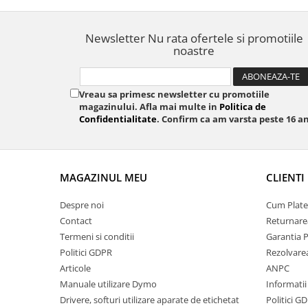
Newsletter
Nu rata ofertele si promotiile
noastre
Vreau sa primesc newsletter cu promotiile
magazinului. Afla mai multe in
Politica de
Confidentialitate
. Confirm ca am varsta peste 16 an
MAGAZINUL MEU
CLIENTI
Despre noi
Cum Plate
Contact
Returnare
Termeni si conditii
Garantia 
Politici GDPR
Rezolvare
Articole
ANPC
Manuale utilizare Dymo
Informatii
Drivere, softuri utilizare aparate de etichetat
Politici G