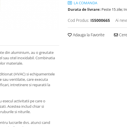
LA COMANDA
Durata de livrare:
Peste 15 zile; 
Cod Produs:
IS5000665
Ai nev
Adauga la Favorite
Cere 
te din aluminium, au o greutate
el sau otel inoxidabil. Combinatia
elor materiale.
onditionat (HVAC) si echipamentele
re sau ventilatie, care executa
cari, intretinere si reparatii la
esecul activitatii pe care o
zati. Acestea includ chiar si
uburile si niturile.
entru lucrarile dvs. atunci cand