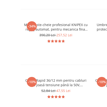
Mini cleste-cheie profesional KNIPEX cu
Umbre
-34%
reglaj automat, pentru mecanica fina,
protec
instalatii sanitare si service, manere
pr
390,20 Lei
257,52 Lei
acoperite cu plastic pentru confort si
protectia mainii, 180 mm, fabricat in
German
Capse Rapid 36/12 mm pentru cabluri
Capse 
-10%
-10%
de joasă tensiune până la 50V,
de 
galvanizate, semicirculare divergente
galvan
52,84 Lei
47,55 Lei
DP, compatibile Rapid R36 și PRO R36E,
DP, com
1000 bucăți 11885110