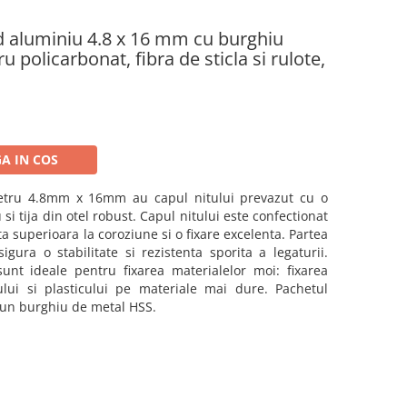
id aluminiu 4.8 x 16 mm cu burghiu
u policarbonat, fibra de sticla si rulote,
A IN COS
etru 4.8mm x 16mm au capul nitului prevazut cu o
si tija din otel robust. Capul nitului este confectionat
a superioara la coroziune si o fixare excelenta. Partea
igura o stabilitate si rezistenta sporita a legaturii.
nt ideale pentru fixarea materialelor moi: fixarea
ului si plasticului pe materiale mai dure. Pachetul
 un burghiu de metal HSS.