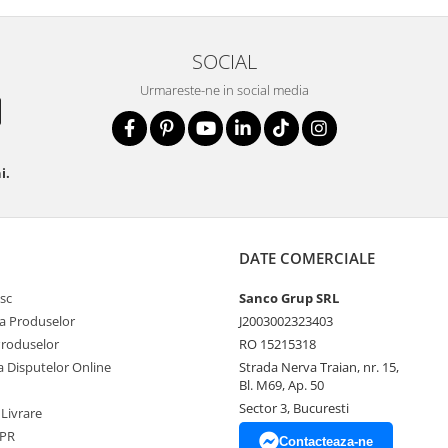
SOCIAL
Urmareste-ne in social media
i.
DATE COMERCIALE
sc
Sanco Grup SRL
a Produselor
J2003002323403
Produselor
RO 15215318
a Disputelor Online
Strada Nerva Traian, nr. 15,
Bl. M69, Ap. 50
Sector 3, Bucuresti
 Livrare
DPR
Contacteaza-ne