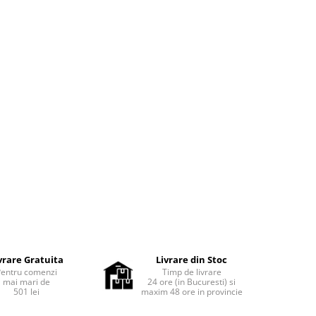
vrare Gratuita
Livrare din Stoc
Pentru comenzi
Timp de livrare
mai mari de
24 ore (in Bucuresti) si
501 lei
maxim 48 ore in provincie