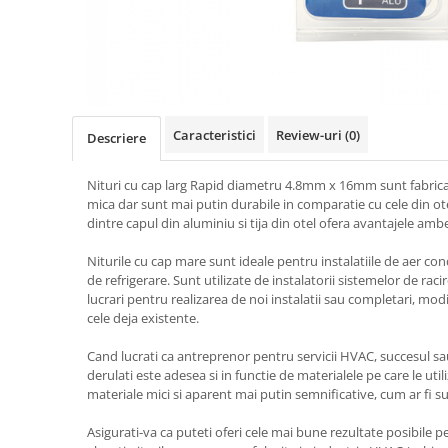
Truse de chei WERA
Etichete cabluri Aimo Phomemo
Batoane silicon pentru decoratiuni
Truse de scule combinate pentru
Batoane silicon cu sclipici
Etichete haine Aimo Phomemo
electrieni
Batoane silicon Rapid Fun to Fix
Etichete Aimo Phomemo M110 |
Extractor conectori Engineer
Batoane silicon PVC/ Cabluri
M200 | M220
Geanta | Rucsac pentru scule
Batoane silicon pluta
Etichete Aimo rotunde
Caracteristici
Review-uri
(0)
Descriere
Batoane silicon piele intoarsa
Instrumente recuperatoare
Etichete bijuterii Aimo Phomemo
magnetice
Duze pentru pistoale de lipit
Dymo
Nituri cu cap larg Rapid diametru 4.8mm x 16mm sunt fabrica
Pompe aspirator fludor si accesorii
Clesti pentru nituri si popnituri
mica dar sunt mai putin durabile in comparatie cu cele din ot
dintre capul din aluminiu si tija din otel ofera avantajele amb
Scule
Nituri etansare Rapid
Nituri High performance Rapid
Scule de mana electricieni
Niturile cu cap mare sunt ideale pentru instalatiile de aer c
Nituri automotive Rapid colorate
de refrigerare. Sunt utilizate de instalatorii sistemelor de raci
Scule de mana KNIPEX
lucrari pentru realizarea de noi instalatii sau completari, modifi
Piulite nit Rapid
Scule multifunctionale si accesorii
cele deja existente.
Capsatoare pneumatice
Scule pentru aviatie
Cand lucrati ca antreprenor pentru servicii HVAC, succesul sau 
Scule pentru constructii navale si
Pistoale pneumatice batut cuie in
derulati este adesea si in functie de materialele pe care le utili
intretinere nave
banda
materiale mici si aparent mai putin semnificative, cum ar fi sur
Scule pentru instalari panouri
Pistoale pneumatice duale batut
fotovoltaice
capse sau cuie in banda
Asigurati-va ca puteti oferi cele mai bune rezultate posibile p