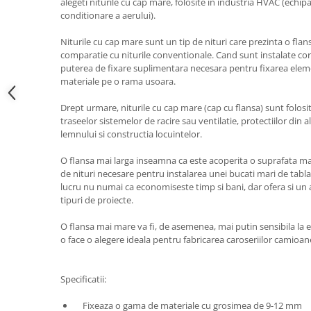
Scule pentru reparatii biciclete |
alegeti niturile cu cap mare, folosite in industria HVAC (echi
Preducele si Clesti pentru ocheti
conditionare a aerului).
motociclete
finisare bannere
Scule si unelte VDE
Preducele Rapid
Niturile cu cap mare sunt un tip de nituri care prezinta o flans
Scule unelte lucru la inaltime
comparatie cu niturile conventionale. Cand sunt instalate co
Capse, Pini si Cuie
puterea de fixare suplimentara necesara pentru fixarea eleme
Surubelnite
Capse Rapid
materiale pe o rama usoara.
Surubelnite pentru Mecanici
Cuie Rapid
Drept urmare, niturile cu cap mare (cap cu flansa) sunt folosi
Surubelnite testare tensiune
Ciocane de capsat pentru fixat
traseelor sistemelor de racire sau ventilatie, protectiilor di
(Engineer)
folie anticondens
lemnului si constructia locuintelor.
Surubelnite VDE KNIPEX
Surubelnite Inox
O flansa mai larga inseamna ca este acoperita o suprafata m
de nituri necesare pentru instalarea unei bucati mari de tabla 
Surubelnite Electricieni
lucru nu numai ca economiseste timp si bani, dar ofera si un
Surubelnite VDE Wera
tipuri de proiecte.
Biti Surubelnita
O flansa mai mare va fi, de asemenea, mai putin sensibila la ef
Extractoare suruburi uzate si
o face o alegere ideala pentru fabricarea caroseriilor camioane
accesorii
Dalti electricieni si punctatoare
Specificatii:
Reinnsteig
Fixeaza o gama de materiale cu grosimea de 9-12 mm