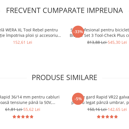
FRECVENT CUMPARATE IMPREUNA
lă WERA XL Tool Rebel pentru
Set profesional pentru bicicl
-33%
ție împotriva ploii și accesoriu
Bicycle Set 3 Tool-Check Plus c
emium pentru fanii WERA
Zyklop Mini, Rapidaptor, biți, t
152,61 Lei
813,88 Lei
545,30 Lei
leviere 41 piese
PRODUSE SIMILARE
Rapid 36/14 mm pentru cabluri
Capse gard Rapid VR22 galva
-5%
joasă tensiune până la 50V,
pentru legat pânză umbrar, p
izate, semicirculare divergente
umbrire, garduri, voliere și cuș
61,81 Lei
55,62 Lei
150,16 Lei
142,65 Lei
patibile Rapid R36 și PRO R36E,
animale, compatibile FP20 și
1000 bucăți 11886910
1600 bucăți 40108810