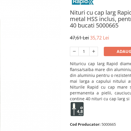
Nituri cu cap larg Rap
metal HSS inclus, pentr
40 bucati 5000665
47,61 Lei
35,72 Lei
ADAUG
Nituri
cu cap larg Rapid diam
flansa/saiba mare din aluminiu 
din aluminiu pentru o rezistent
mai larga a capului nitului as
Niturile Rapid
cu cap mare su
permanenta a pielii, cauciuc
contine 40
nituri cu cap larg
si
Cod Producator:
5000665