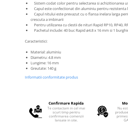
Sistem codat color pentru selectarea si achizitionarea u
Capul este confectionat din aluminiu pentru rezistenta l
Capul nitului este prevazut cu o flansa inelara larga pentr
crescuta a imbinarii
Pentru utilizarea cu clestii de nituri Rapid RP10, RP40, R
Pachetul include: 40 buc Rapid ø4.8 x 16 mm si 1 burgh
Caracteristici:
Material: aluminiu
Diametru: 4.8 mm
Lungime: 16 mm
Greutate: 140 g
Informatii conformitate produs
Confirmare Rapida
Mo
Te contactam in cel mai
Nu est
scurt timp pentru
produse
confirmarea comenzii
primest
lansate in site.
GA