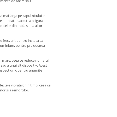
pamente de racire sau
a mai larga pe capul nitului in
respunzator, acestea asigura
ntelor din tabla sau a altor
te frecvent pentru instalarea
n aluminium, pentru prelucrarea
ai mare, ceea ce reduce numarul
sau a unui alt dispozitiv. Acest
 aspect unic pentru anumite
ectele vibratiilor in timp, ceea ce
lor si a remorcilor.