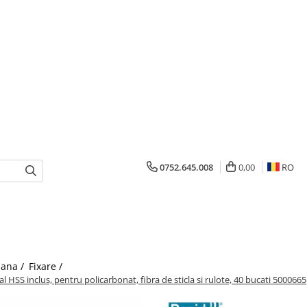
0752.645.008
0,00
RO
mana /
Fixare /
 HSS inclus, pentru policarbonat, fibra de sticla si rulote, 40 bucati 5000665