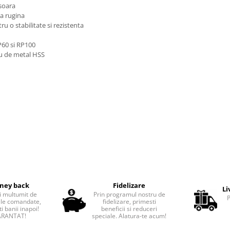
soara
a rugina
u o stabilitate si rezistenta
P60 si RP100
iu de metal HSS
ney back
Fidelizare
Li
i multumit de
Prin programul nostru de
le comandate,
fidelizare, primesti
i banii inapoi!
beneficii si reduceri
RANTAT!
speciale. Alatura-te acum!