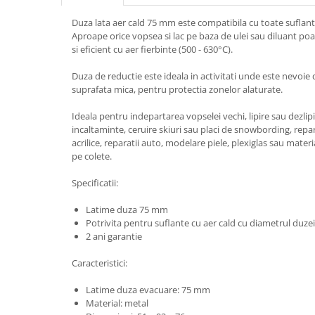
Duza lata aer cald 75 mm este compatibila cu toate suflante
Aproape orice vopsea si lac pe baza de ulei sau diluant po
si eficient cu aer fierbinte (500 - 630°C).
Duza de reductie este ideala in activitati unde este nevoie d
suprafata mica, pentru protectia zonelor alaturate.
Ideala pentru indepartarea vopselei vechi, lipire sau dezlip
incaltaminte, ceruire skiuri sau placi de snowbording, repar
acrilice, reparatii auto, modelare piele, plexiglas sau materi
pe colete.
Specificatii:
Latime duza 75 mm
Potrivita pentru suflante cu aer cald cu diametrul duz
2 ani garantie
Caracteristici:
Latime duza evacuare: 75 mm
Material: metal