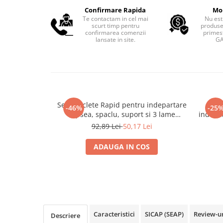
Confirmare Rapida
Mo
Te contactam in cel mai
Nu est
scurt timp pentru
produse
confirmarea comenzii
primest
lansate in site.
GA
Set 5 raclete Rapid pentru indepartare
Du
-46%
-25
vopsea, spaclu, suport si 3 lame
indepa
interschimbabile pentru suprafete
si s
92,89 Lei
50,17 Lei
diferite, 5000210
p
ADAUGA IN COS
Caracteristici
SICAP (SEAP)
Review-u
Descriere