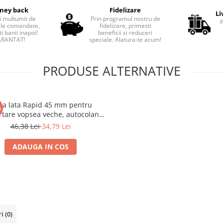
ney back
Fidelizare
Li
i multumit de
Prin programul nostru de
le comandate,
fidelizare, primesti
i banii inapoi!
beneficii si reduceri
RANTAT!
speciale. Alatura-te acum!
PRODUSE ALTERNATIVE
za lata Rapid 45 mm pentru
%
rtare vopsea veche, autocolante
uprafete mari, compatibila cu
46,38 Lei
34,79 Lei
istoale cu aer cald, 212151
ADAUGA IN COS
ri
(0)