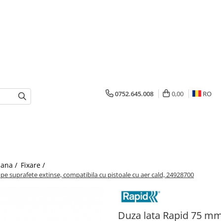
0752.645.008
0,00
RO
mana /
Fixare /
pe suprafete extinse, compatibila cu pistoale cu aer cald, 24928700
Duza lata Rapid 75 mm