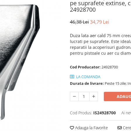
pe suprafete extinse, c
24928700
46,38 Lei
34,79 Lei
Duza lata aer cald
75 mm creeaz
lucrati pe suprafete. Este ideal
reparatii la acoperisuri gudro
pentru pistoale cu aer cu diam
Cod Producator:
24928700
LA COMANDA
Durata de livrare:
Peste 15 zile; 
ADAUG
Cod Produs:
IS24928700
Ai ne
Adauga la Favorite
Cere 