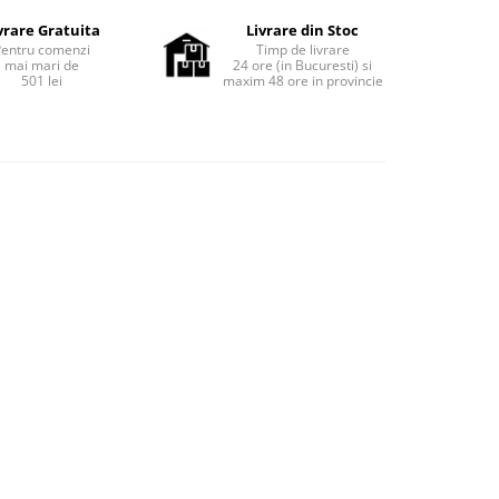
vrare Gratuita
Livrare din Stoc
Pentru comenzi
Timp de livrare
mai mari de
24 ore (in Bucuresti) si
501 lei
maxim 48 ore in provincie