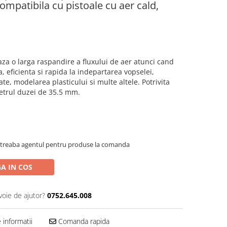
ompatibila cu pistoale cu aer cald,
a o larga raspandire a fluxului de aer atunci cand
a, eficienta si rapida la
indepartarea vopselei
,
nate,
modelarea plasticului
si multe altele. Potrivita
etrul duzei de 35.5 mm.
Intreaba agentul pentru produse la comanda
A IN COS
voie de ajutor?
0752.645.008
informatii
Comanda rapida