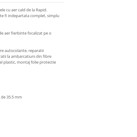
le cu aer cald de la Rapid.
ate fi indepartata complet, simplu
e aer fierbinte focalizat pe o
ire autocolante, reparatii
atii la ambarcatiuni din fibre
al plastic, montaj folie protectie
ei de 35.5 mm