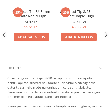
Cuie Brad Tip 8/15 mm
Cuie Brad Tip 8/25 mm
-25%
-25%
inelate Rapid High
inelate Rapid High
Performance pentru
Performance pentru
74,02 Lei
57,41 Lei
plinte, baghete
plinte, lambriu si
55,51 Lei
43,06 Lei
decorative si mobilier,
mobilier, 5000 bucati
5000 bucati 40100532
40014272
ADAUGA IN COS
ADAUGA IN COS
Descriere
Cuie otel galvanizat Rapid 8/30 cu cap mic, sunt concepute
pentru aplicatii discrete sau foarte putin vizibile. Nu ruginesc
datorita sarmei din otel galvanizat din care sunt fabricate.
Penetrare optima datorita varfurilor taiate cu precizie. Lasa gauri
de 1 mm diametru atunci cand sunt indepartate.
Ideale pentru finisari in lucrari de tamplarie sau dulgherie, montaj