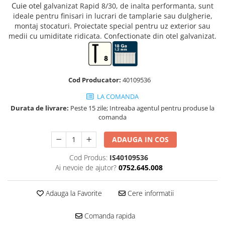
Truse de chei WERA
Etichete cabluri Aimo Phomemo
Batoane silicon pentru decoratiuni
Cuie otel
galvanizat Rapid 8/30, de inalta performanta, sunt
ideale pentru finisari in lucrari de
tamplarie
sau
dulgherie
,
Truse de scule combinate pentru
Batoane silicon cu sclipici
Etichete haine Aimo Phomemo
montaj stocaturi. Proiectate special pentru uz exterior sau
electrieni
Batoane silicon Rapid Fun to Fix
medii cu umiditate ridicata. Confectionate din otel galvanizat.
Etichete Aimo Phomemo M110 |
Extractor conectori Engineer
Batoane silicon PVC/ Cabluri
M200 | M220
Geanta | Rucsac pentru scule
Batoane silicon pluta
Etichete Aimo rotunde
Batoane silicon piele intoarsa
Instrumente recuperatoare
Etichete bijuterii Aimo Phomemo
Cod Producator:
40109536
magnetice
Duze pentru pistoale de lipit
Dymo
LA COMANDA
Pompe aspirator fludor si accesorii
Clesti pentru nituri si popnituri
Durata de livrare:
Peste 15 zile; Intreaba agentul pentru produse la
Scule
Nituri etansare Rapid
comanda
Nituri High performance Rapid
Scule de mana electricieni
ADAUGA IN COS
Nituri automotive Rapid colorate
Scule de mana KNIPEX
Piulite nit Rapid
Scule multifunctionale si accesorii
Cod Produs:
IS40109536
Capsatoare pneumatice
Scule pentru aviatie
Ai nevoie de ajutor?
0752.645.008
Scule pentru constructii navale si
Pistoale pneumatice batut cuie in
intretinere nave
banda
Adauga la Favorite
Cere informatii
Scule pentru instalari panouri
Pistoale pneumatice duale batut
fotovoltaice
capse sau cuie in banda
Comanda rapida