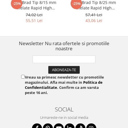
Cuie Brad Tip 8/15 mm
Cuie Brad Tip 8/25 mm
-25%
-25%
inelate Rapid High
inelate Rapid High
Performance pentru plinte,
Performance pentru plinte,
74,02 Lei
57,41 Lei
baghete decorative si
lambriu si mobilier, 5000
55,51 Lei
43,06 Lei
mobilier, 5000 bucati
bucati 40014272
40100532
Newsletter
Nu rata ofertele si promotiile
noastre
Vreau sa primesc newsletter cu promotiile
magazinului. Afla mai multe in
Politica de
Confidentialitate
. Confirm ca am varsta
peste 16 ani.
SOCIAL
Urmareste-ne in social media