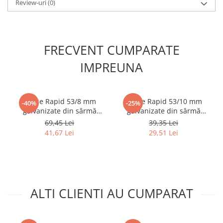
Review-uri
(0)
FRECVENT CUMPARATE
IMPREUNA
Capse Rapid 53/8 mm
Capse Rapid 53/10 mm
-40%
-25%
galvanizate din sârmă
galvanizate din sârmă
subțire pentru decorațiuni,
subțire pentru decorațiuni,
69,45 Lei
39,35 Lei
textile și plase insecte, 5000
textile și plase insecte, 5000
41,67 Lei
29,51 Lei
bucăți 11857050
bucăți 11858810
ALTI CLIENTI AU CUMPARAT