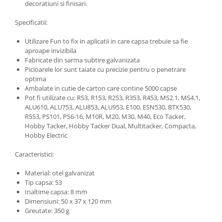
decoratiuni si finisari.
Specificatii:
Utilizare Fun to fix in aplicatii in care capsa trebuie sa fie
aproape invizibila
Fabricate din sarma subtire galvanizata
Picioarele lor sunt taiate cu precizie pentru o penetrare
optima
Ambalate in cutie de carton care contine 5000 capse
Pot fi utilizate cu: R53, R153, R253, R353, R453, MS2.1, MS4.1,
ALU610, ALU753, ALU853, ALU953, E100, ESN530, BTX530,
R553, PS101, PS6-16, M10R, M20, M30, M40, Eco Tacker,
Hobby Tacker, Hobby Tacker Dual, Multitacker, Compacta,
Hobby Electric
Caracteristici:
Material: otel galvanizat
Tip capsa: 53
Inaltime capsa: 8 mm
Dimensiuni: 50 x 37 x 120 mm
Greutate: 350 g