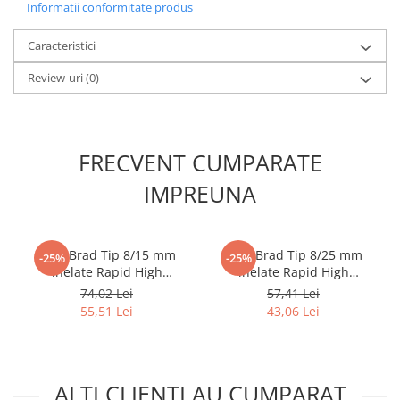
Informatii conformitate produs
Caracteristici
Review-uri
(0)
FRECVENT CUMPARATE
IMPREUNA
Cuie Brad Tip 8/15 mm
Cuie Brad Tip 8/25 mm
-25%
-25%
inelate Rapid High
inelate Rapid High
Performance pentru plinte,
Performance pentru plinte,
74,02 Lei
57,41 Lei
baghete decorative si
lambriu si mobilier, 5000
55,51 Lei
43,06 Lei
mobilier, 5000 bucati
bucati 40014272
40100532
ALTI CLIENTI AU CUMPARAT