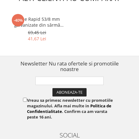
Capse Rapid 53/8 mm
-40%
galvanizate din sârmă
subțire pentru decorațiuni,
69,45 Lei
textile și plase insecte, 5000
41,67 Lei
bucăți 11857050
Newsletter
Nu rata ofertele si promotiile
noastre
Vreau sa primesc newsletter cu promotiile
magazinului. Afla mai multe in
Politica de
Confidentialitate
. Confirm ca am varsta
peste 16 ani.
SOCIAL