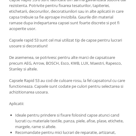
rezistenta. Potrivite pentru fixarea tesaturilor, tapiteriei,
etichetarii, decorurilor, decoratiunilori sau in alte aplicatii in care
capsa trebuie sa fie aproape invizibila. Gaurile din material
ramase dupa indepartarea capsei sunt foarte discrete si pot fi
acoperite usor.
Capsele rapid 53 sunt cel mai utilizat tip de capse pentru lucrari
usoare si decoratiuni!
De asemenea, se potrivesc pentru alte marci de capsatoare
precum AEG, Arrow, BOSCH, Esco, KWB, LUX, Maestri, Rapesco,
Stanley si altele.
Capsele Rapid 53 au cod de culoare rosu, la fel capsatorul cu care
functioneaza. Capsele sunt codate pe culori pentru selectarea si
achizitionarea usoara.
Aplicatii:
Ideale pentru prindere si fixare folosind capse atunci cand
lucrati cu materiale textile, panza, piele, afise, plase, etichete,
margele, rame si altele.
Recomandate pentru mici lucrari de reparatie, artizanat,