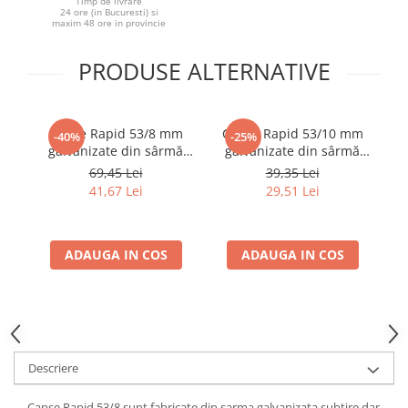
Timp de livrare
24 ore (in Bucuresti) si
maxim 48 ore in provincie
PRODUSE ALTERNATIVE
Capse Rapid 53/8 mm
Capse Rapid 53/10 mm
C
-40%
-25%
galvanizate din sârmă
galvanizate din sârmă
subțire pentru
subțire pentru
69,45 Lei
39,35 Lei
decorațiuni, textile și
decorațiuni, textile și
41,67 Lei
29,51 Lei
plase insecte, 5000 bucăți
plase insecte, 5000 bucăți
pl
11857050
11858810
ADAUGA IN COS
ADAUGA IN COS
Descriere
Capse Rapid 53/8 sunt fabricate din sarma galvanizata subtire dar