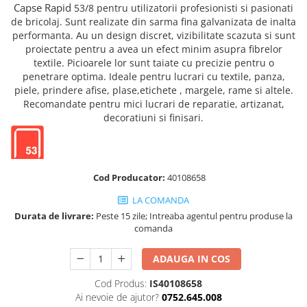
Truse de chei WERA
Etichete cabluri Aimo Phomemo
Batoane silicon pentru decoratiuni
Capse Rapid
53/8 pentru utilizatorii profesionisti si pasionati
de bricolaj. Sunt realizate din sarma fina
galvanizata
de inalta
Truse de scule combinate pentru
Batoane silicon cu sclipici
Etichete haine Aimo Phomemo
performanta. Au un design discret, vizibilitate scazuta si sunt
electrieni
Batoane silicon Rapid Fun to Fix
proiectate pentru a avea un efect minim asupra fibrelor
Etichete Aimo Phomemo M110 |
Extractor conectori Engineer
Batoane silicon PVC/ Cabluri
textile. Picioarele lor sunt taiate cu precizie pentru o
M200 | M220
Geanta | Rucsac pentru scule
penetrare optima. Ideale pentru lucrari cu textile, panza,
Batoane silicon pluta
Etichete Aimo rotunde
piele, prindere afise, plase,
etichete
, margele, rame si altele.
Batoane silicon piele intoarsa
Instrumente recuperatoare
Recomandate pentru mici lucrari de reparatie, artizanat,
Etichete bijuterii Aimo Phomemo
magnetice
Duze pentru pistoale de lipit
decoratiuni si finisari.
Dymo
Pompe aspirator fludor si accesorii
Clesti pentru nituri si popnituri
Scule
Nituri etansare Rapid
Nituri High performance Rapid
Scule de mana electricieni
Cod Producator:
40108658
Nituri automotive Rapid colorate
Scule de mana KNIPEX
LA COMANDA
Piulite nit Rapid
Scule multifunctionale si accesorii
Durata de livrare:
Peste 15 zile; Intreaba agentul pentru produse la
Capsatoare pneumatice
Scule pentru aviatie
comanda
Scule pentru constructii navale si
Pistoale pneumatice batut cuie in
ADAUGA IN COS
intretinere nave
banda
Scule pentru instalari panouri
Pistoale pneumatice duale batut
Cod Produs:
IS40108658
fotovoltaice
capse sau cuie in banda
Ai nevoie de ajutor?
0752.645.008