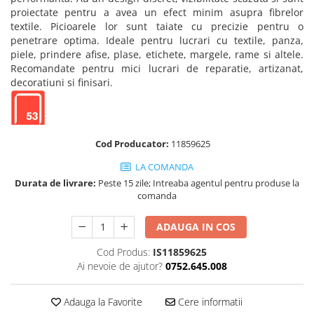
Truse de chei WERA
Etichete cabluri Aimo Phomemo
Batoane silicon pentru decoratiuni
proiectate pentru a avea un efect minim asupra fibrelor
Truse de scule combinate pentru
Batoane silicon cu sclipici
textile. Picioarele lor sunt taiate cu precizie pentru o
Etichete haine Aimo Phomemo
electrieni
penetrare optima. Ideale pentru lucrari cu textile, panza,
Batoane silicon Rapid Fun to Fix
Etichete Aimo Phomemo M110 |
piele, prindere afise, plase,
etichete
, margele, rame si altele.
Extractor conectori Engineer
Batoane silicon PVC/ Cabluri
M200 | M220
Recomandate pentru mici lucrari de reparatie, artizanat,
Geanta | Rucsac pentru scule
Batoane silicon pluta
decoratiuni si finisari.
Etichete Aimo rotunde
Batoane silicon piele intoarsa
Instrumente recuperatoare
Etichete bijuterii Aimo Phomemo
magnetice
Duze pentru pistoale de lipit
Dymo
Pompe aspirator fludor si accesorii
Clesti pentru nituri si popnituri
Cod Producator:
11859625
Scule
Nituri etansare Rapid
LA COMANDA
Nituri High performance Rapid
Scule de mana electricieni
Durata de livrare:
Peste 15 zile; Intreaba agentul pentru produse la
comanda
Nituri automotive Rapid colorate
Scule de mana KNIPEX
Piulite nit Rapid
Scule multifunctionale si accesorii
ADAUGA IN COS
Capsatoare pneumatice
Scule pentru aviatie
Scule pentru constructii navale si
Cod Produs:
IS11859625
Pistoale pneumatice batut cuie in
intretinere nave
Ai nevoie de ajutor?
0752.645.008
banda
Scule pentru instalari panouri
Pistoale pneumatice duale batut
fotovoltaice
capse sau cuie in banda
Adauga la Favorite
Cere informatii