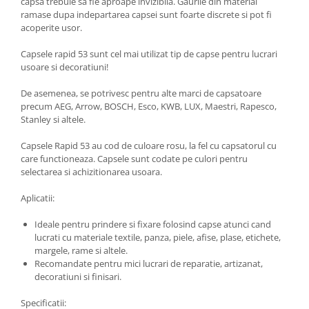
capsa trebuie sa fie aproape invizibila. Gaurile din material
ramase dupa indepartarea capsei sunt foarte discrete si pot fi
acoperite usor.
Capsele rapid 53 sunt cel mai utilizat tip de capse pentru lucrari
usoare si decoratiuni!
De asemenea, se potrivesc pentru alte marci de capsatoare
precum AEG, Arrow, BOSCH, Esco, KWB, LUX, Maestri, Rapesco,
Stanley si altele.
Capsele Rapid 53 au cod de culoare rosu, la fel cu capsatorul cu
care functioneaza. Capsele sunt codate pe culori pentru
selectarea si achizitionarea usoara.
Aplicatii:
Ideale pentru prindere si fixare folosind capse atunci cand
lucrati cu materiale textile, panza, piele, afise, plase, etichete,
margele, rame si altele.
Recomandate pentru mici lucrari de reparatie, artizanat,
decoratiuni si finisari.
Specificatii: