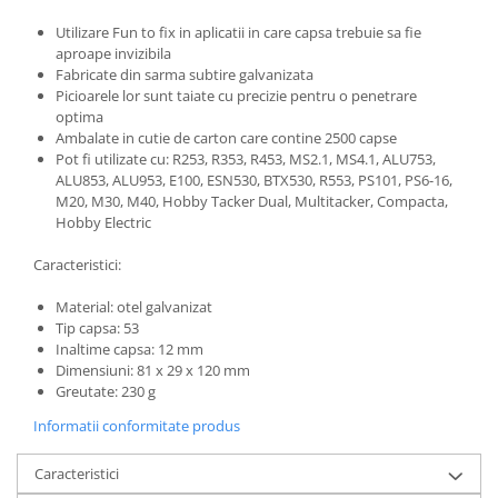
Utilizare Fun to fix in aplicatii in care capsa trebuie sa fie
aproape invizibila
Fabricate din sarma subtire galvanizata
Picioarele lor sunt taiate cu precizie pentru o penetrare
optima
Ambalate in cutie de carton care contine 2500 capse
Pot fi utilizate cu: R253, R353, R453, MS2.1, MS4.1, ALU753,
ALU853, ALU953, E100, ESN530, BTX530, R553, PS101, PS6-16,
M20, M30, M40, Hobby Tacker Dual, Multitacker, Compacta,
Hobby Electric
Caracteristici:
Material: otel galvanizat
Tip capsa: 53
Inaltime capsa: 12 mm
Dimensiuni: 81 x 29 x 120 mm
Greutate: 230 g
Informatii conformitate produs
Caracteristici