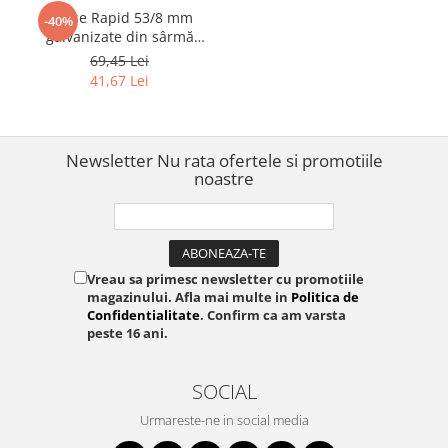
Capse Rapid 53/8 mm
-40%
galvanizate din sârmă
subțire pentru decorațiuni,
69,45 Lei
textile și plase insecte, 5000
41,67 Lei
bucăți 11857050
Newsletter
Nu rata ofertele si promotiile
noastre
Vreau sa primesc newsletter cu promotiile
magazinului. Afla mai multe in
Politica de
Confidentialitate
. Confirm ca am varsta
peste 16 ani.
SOCIAL
Urmareste-ne in social media