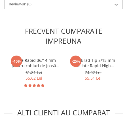
Review-uri
(0)
FRECVENT CUMPARATE
IMPREUNA
Capse Rapid 36/14 mm
Cuie Brad Tip 8/15 mm
-10%
-25%
pentru cabluri de joasă
inelate Rapid High
tensiune până la 50V,
Performance pentru plinte,
61,81 Lei
74,02 Lei
galvanizate, semicirculare
baghete decorative si
55,62 Lei
55,51 Lei
divergente DP, compatibile
mobilier, 5000 bucati
Rapid R36 și PRO R36E,
40100532
1000 bucăți 11886910
ALTI CLIENTI AU CUMPARAT