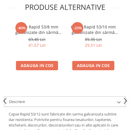
PRODUSE ALTERNATIVE
Capse Rapid 53/8 mm
Capse Rapid 53/10 mm
C
-40%
-25%
galvanizate din sârmă
galvanizate din sârmă
subțire pentru
subțire pentru
su
69,45 Lei
39,35 Lei
decorațiuni, textile și
decorațiuni, textile și
g
41,67 Lei
29,51 Lei
plase insecte, 5000 bucăți
plase insecte, 5000 bucăți
a
11857050
11858810
ADAUGA IN COS
ADAUGA IN COS
Descriere
Capse Rapid 53/12 sunt fabricate din sarma galvanizata subtire
dar rezistenta. Potrivite pentru fixarea tesaturilor, tapiteriei,
etichetarii, decorurilor, decoratiunilori sau in alte aplicatii in care