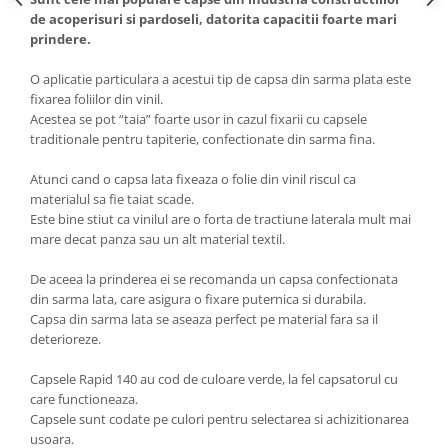
de acoperisuri si pardoseli, datorita capacitii foarte mari
prindere.
O aplicatie particulara a acestui tip de capsa din sarma plata este
fixarea foliilor din vinil.
Acestea se pot “taia” foarte usor in cazul fixarii cu capsele
traditionale pentru tapiterie, confectionate din sarma fina.
Atunci cand o capsa lata fixeaza o folie din vinil riscul ca
materialul sa fie taiat scade.
Este bine stiut ca vinilul are o forta de tractiune laterala mult mai
mare decat panza sau un alt material textil.
De aceea la prinderea ei se recomanda un capsa confectionata
din sarma lata, care asigura o fixare puternica si durabila.
Capsa din sarma lata se aseaza perfect pe material fara sa il
deterioreze.
Capsele Rapid 140 au cod de culoare verde, la fel capsatorul cu
care functioneaza.
Capsele sunt codate pe culori pentru selectarea si achizitionarea
usoara.