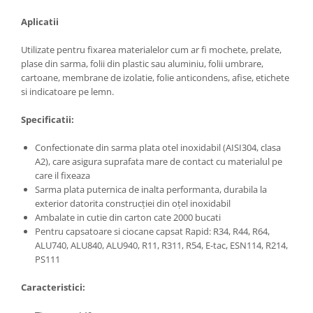
Aplicatii
Utilizate pentru fixarea materialelor cum ar fi mochete, prelate,
plase din sarma, folii din plastic sau aluminiu, folii umbrare,
cartoane, membrane de izolatie, folie anticondens, afise, etichete
si indicatoare pe lemn.
Specificatii:
Confectionate din sarma plata otel inoxidabil (AISI304, clasa
A2), care asigura suprafata mare de contact cu materialul pe
care il fixeaza
Sarma plata puternica de inalta performanta, durabila la
exterior datorita construcției din oțel inoxidabil
Ambalate in cutie din carton cate 2000 bucati
Pentru capsatoare si ciocane capsat Rapid: R34, R44, R64,
ALU740, ALU840, ALU940, R11, R311, R54, E-tac, ESN114, R214,
PS111
Caracteristici: