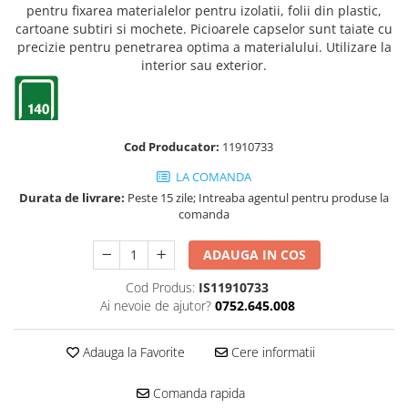
Truse de chei WERA
Etichete cabluri Aimo Phomemo
Batoane silicon pentru decoratiuni
pentru fixarea materialelor pentru izolatii, folii din plastic,
cartoane subtiri si mochete. Picioarele capselor sunt taiate cu
Truse de scule combinate pentru
Batoane silicon cu sclipici
Etichete haine Aimo Phomemo
precizie pentru penetrarea optima a materialului. Utilizare la
electrieni
Batoane silicon Rapid Fun to Fix
interior sau exterior.
Etichete Aimo Phomemo M110 |
Extractor conectori Engineer
Batoane silicon PVC/ Cabluri
M200 | M220
Geanta | Rucsac pentru scule
Batoane silicon pluta
Etichete Aimo rotunde
Batoane silicon piele intoarsa
Instrumente recuperatoare
Etichete bijuterii Aimo Phomemo
Cod Producator:
11910733
magnetice
Duze pentru pistoale de lipit
Dymo
Pompe aspirator fludor si accesorii
LA COMANDA
Clesti pentru nituri si popnituri
Durata de livrare:
Peste 15 zile; Intreaba agentul pentru produse la
Scule
Nituri etansare Rapid
comanda
Nituri High performance Rapid
Scule de mana electricieni
ADAUGA IN COS
Nituri automotive Rapid colorate
Scule de mana KNIPEX
Piulite nit Rapid
Scule multifunctionale si accesorii
Cod Produs:
IS11910733
Capsatoare pneumatice
Scule pentru aviatie
Ai nevoie de ajutor?
0752.645.008
Scule pentru constructii navale si
Pistoale pneumatice batut cuie in
intretinere nave
banda
Adauga la Favorite
Cere informatii
Scule pentru instalari panouri
Pistoale pneumatice duale batut
fotovoltaice
capse sau cuie in banda
Comanda rapida