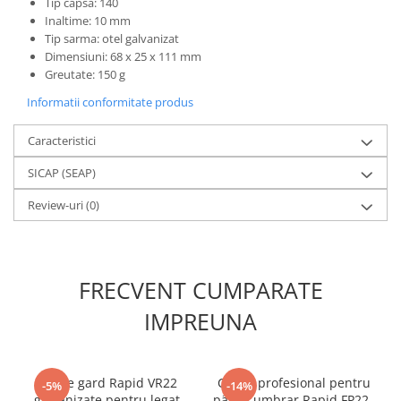
Tip capsa: 140
Inaltime: 10 mm
Tip sarma: otel galvanizat
Dimensiuni: 68 x 25 x 111 mm
Greutate: 150 g
Informatii conformitate produs
Caracteristici
SICAP (SEAP)
Review-uri
(0)
FRECVENT CUMPARATE
IMPREUNA
Capse gard Rapid VR22
Clește profesional pentru
-5%
-14%
galvanizate pentru legat
pânză umbrar Rapid FP222