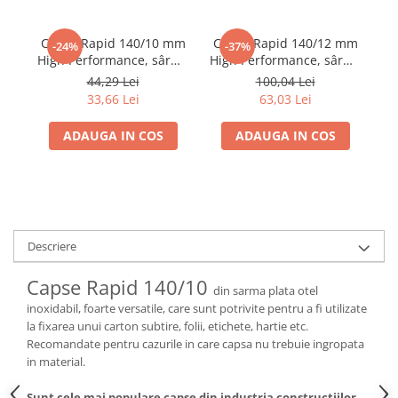
Capse Rapid 140/10 mm
Capse Rapid 140/12 mm
C
-24%
-37%
High Performance, sârmă
High Performance, sârmă
Hi
plată galvanizată, pentru
plată galvanizată, pentru
pl
44,29 Lei
100,04 Lei
folie anticondens și
folie anticondens și
33,66 Lei
63,03 Lei
acoperișuri, 2000 bucăți
acoperișuri, 5000 bucăți
ac
11910731
11912311
ADAUGA IN COS
ADAUGA IN COS
Descriere
Capse Rapid 140/10
din sarma plata otel
inoxidabil, foarte versatile, care sunt potrivite pentru a fi utilizate
la fixarea unui carton subtire, folii, etichete, hartie etc.
Recomandate pentru cazurile in care capsa nu trebuie ingropata
in material.
Sunt cele mai populare capse din industria constructiilor