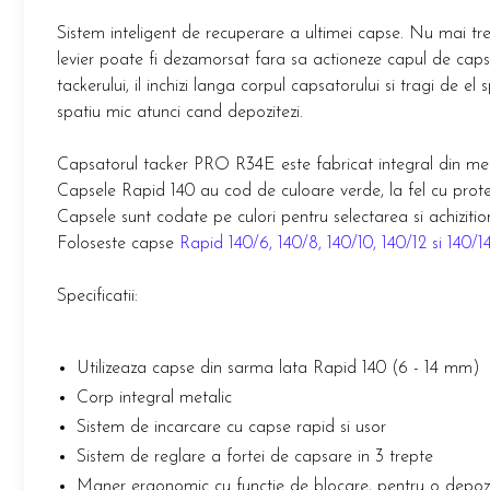
Scule pentru reparatii biciclete |
Preducele si Clesti pentru ocheti
motociclete
finisare bannere
Sistem inteligent de recuperare a ultimei capse. Nu mai tr
Scule si unelte VDE
levier poate fi dezamorsat fara sa actioneze capul de capsa
Preducele Rapid
Scule unelte lucru la inaltime
tackerului, il inchizi langa corpul capsatorului si tragi de 
Capse, Pini si Cuie
Surubelnite
spatiu mic atunci cand depozitezi.
Capse Rapid
Surubelnite pentru Mecanici
Cuie Rapid
Capsatorul tacker PRO R34E este fabricat integral din me
Surubelnite testare tensiune (Engineer)
Ciocane de capsat pentru fixat folie
Capsele Rapid 140 au cod de culoare verde, la fel cu prote
Surubelnite VDE KNIPEX
anticondens
Capsele sunt codate pe culori pentru selectarea si achizit
Surubelnite Inox
Foloseste capse
Rapid 140/6, 140/8, 140/10, 140/12 si 140/1
Surubelnite Electricieni
Surubelnite VDE Wera
Specificatii:
Biti Surubelnita
Extractoare suruburi uzate si
accesorii
Utilizeaza capse din sarma lata Rapid 140 (6 - 14 mm)
Corp integral metalic
Dalti electricieni si punctatoare
Reinnsteig
Sistem de incarcare cu capse rapid si usor
Sistem de reglare a fortei de capsare in 3 trepte
Maner ergonomic cu functie de blocare, pentru o depoz