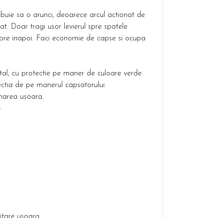
ebuie sa o arunci, deoarece arcul actionat de
t. Doar tragi usor levierul spre spatele
el spre inapoi. Faci economie de capse si ocupa
tal, cu protectie pe maner de culoare verde.
ctia de pe manerul capsatorului.
ionarea usoara.
4
itare usoara