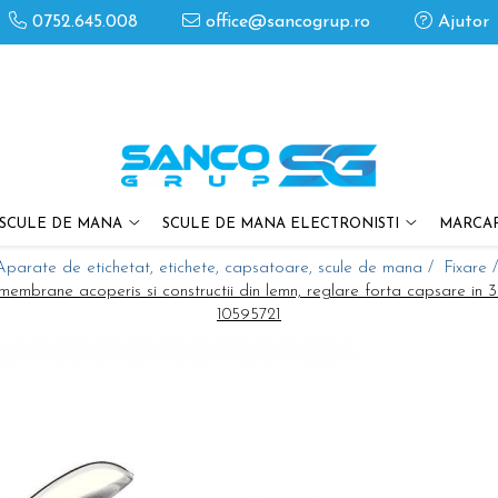
0752.645.008
office@sancogrup.ro
Ajutor
SCULE DE MANA
SCULE DE MANA ELECTRONISTI
MARCAR
Aparate de etichetat, etichete, capsatoare, scule de mana /
Fixare 
brane acoperis si constructii din lemn, reglare forta capsare in 3 t
10595721