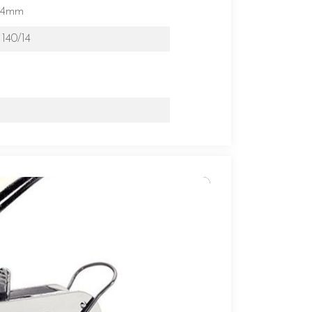
14mm
,
140/14