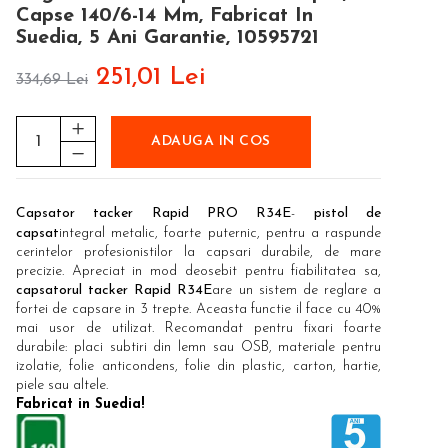
Capse 140/6-14 Mm, Fabricat In
Suedia, 5 Ani Garantie, 10595721
251,01 Lei
334,69 Lei
ADAUGA IN COS
Capsator tacker Rapid PRO R34E
-
pistol de
capsat
integral metalic, foarte puternic, pentru a raspunde
cerintelor profesionistilor la capsari durabile, de mare
precizie. Apreciat in mod deosebit pentru fiabilitatea sa,
capsatorul tacker Rapid R34E
are un sistem de reglare a
fortei de capsare in 3 trepte. Aceasta functie il face cu 40%
mai usor de utilizat. Recomandat pentru fixari foarte
durabile: placi subtiri din lemn sau OSB, materiale pentru
izolatie, folie anticondens, folie din plastic, carton, hartie,
piele sau altele.
Fabricat in Suedia!