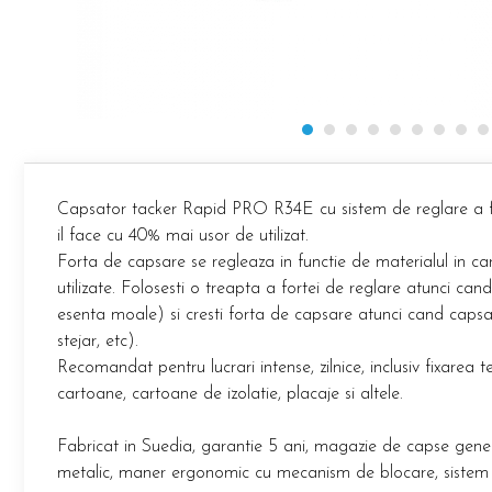
Etichete haine Aimo Phomemo
Truse de chei WERA
Batoane silicon pentru decoratiuni
Etichete Aimo Phomemo M110 |
Truse de scule combinate pentru
Batoane silicon cu sclipici
M200 | M220
electrieni
Batoane silicon Rapid Fun to Fix
Extractor conectori Engineer
Etichete Aimo rotunde
Batoane silicon PVC/ Cabluri
Geanta | Rucsac pentru scule
Etichete bijuterii Aimo Phomemo
Batoane silicon pluta
Dymo
Batoane silicon piele intoarsa
Instrumente recuperatoare
magnetice
Duze pentru pistoale de lipit
Capsator tacker Rapid PRO R34E cu sistem de reglare a for
Pompe aspirator fludor si accesorii
Clesti pentru nituri si popnituri
il face cu 40% mai usor de utilizat.
Scule
Nituri etansare Rapid
Forta de capsare se regleaza in functie de materialul in ca
Nituri High performance Rapid
Scule de mana electricieni
utilizate. Folosesti o treapta a fortei de reglare atunci can
Nituri automotive Rapid colorate
Scule de mana KNIPEX
esenta moale) si cresti forta de capsare atunci cand capsa
Piulite nit Rapid
Scule multifunctionale si accesorii
stejar, etc).
Capsatoare pneumatice
Scule pentru aviatie
Recomandat pentru lucrari intense, zilnice, inclusiv fixarea te
cartoane, cartoane de izolatie, placaje si altele.
Scule pentru constructii navale si
Pistoale pneumatice batut cuie in
intretinere nave
banda
Scule pentru instalari panouri
Fabricat in Suedia, garantie 5 ani, magazie de capse gener
Pistoale pneumatice duale batut
fotovoltaice
capse sau cuie in banda
metalic, maner ergonomic cu mecanism de blocare, sistem d