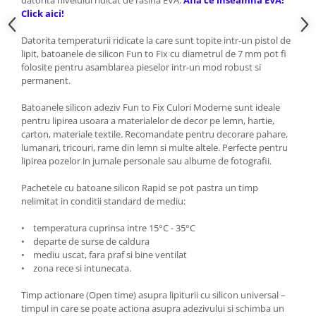
datorita nivelului ridicat de rasina EVA.
Afla ce inseamna EVA!
Click aici!
Datorita temperaturii ridicate la care sunt topite intr-un pistol de
lipit, batoanele de silicon Fun to Fix cu diametrul de 7 mm pot fi
folosite pentru asamblarea pieselor intr-un mod robust si
permanent.
Batoanele silicon adeziv Fun to Fix Culori Moderne sunt ideale
pentru lipirea usoara a materialelor de decor pe lemn, hartie,
carton, materiale textile. Recomandate pentru decorare pahare,
lumanari, tricouri, rame din lemn si multe altele. Perfecte pentru
lipirea pozelor in jurnale personale sau albume de fotografii.
Pachetele cu batoane silicon Rapid se pot pastra un timp
nelimitat in conditii standard de mediu:
• temperatura cuprinsa intre 15°C - 35°C
• departe de surse de caldura
• mediu uscat, fara praf si bine ventilat
• zona rece si intunecata.
Timp actionare (Open time) asupra lipiturii cu silicon universal –
timpul in care se poate actiona asupra adezivului si schimba un