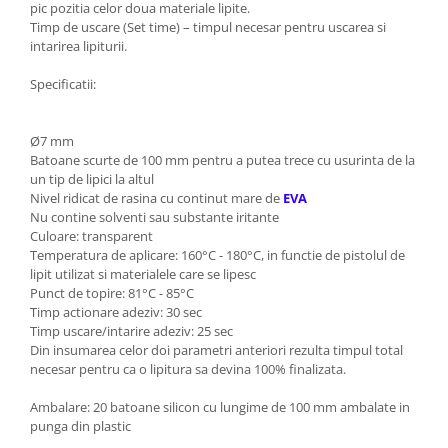
pic pozitia celor doua materiale lipite.
Timp de uscare (Set time) – timpul necesar pentru uscarea si
intarirea lipiturii.
Specificatii:
Ø7 mm
Batoane scurte de 100 mm pentru a putea trece cu usurinta de la
un tip de lipici la altul
Nivel ridicat de rasina cu continut mare de
EVA
Nu contine solventi sau substante iritante
Culoare: transparent
Temperatura de aplicare: 160°C - 180°C, in functie de pistolul de
lipit utilizat si materialele care se lipesc
Punct de topire: 81°C - 85°C
Timp actionare adeziv: 30 sec
Timp uscare/intarire adeziv: 25 sec
Din insumarea celor doi parametri anteriori rezulta timpul total
necesar pentru ca o lipitura sa devina 100% finalizata.
Ambalare: 20 batoane silicon cu lungime de 100 mm ambalate in
punga din plastic