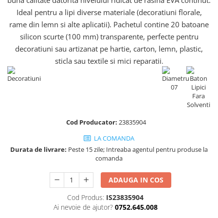
buna calitate datorita nivelului ridicat de rasina EVA continut.
Truse de chei WERA
Etichete cabluri Aimo Phomemo
Batoane silicon pentru decoratiuni
Ideal pentru a lipi diverse materiale (decoratiuni florale,
Truse de scule combinate pentru
Batoane silicon cu sclipici
Etichete haine Aimo Phomemo
rame din lemn si alte aplicatii). Pachetul contine 20 batoane
electrieni
Batoane silicon Rapid Fun to Fix
Etichete Aimo Phomemo M110 |
silicon scurte (100 mm) transparente, perfecte pentru
Extractor conectori Engineer
Batoane silicon PVC/ Cabluri
M200 | M220
decoratiuni sau artizanat pe hartie, carton, lemn, plastic,
Geanta | Rucsac pentru scule
Batoane silicon pluta
Etichete Aimo rotunde
sticla sau textile si mici reparatii
.
Batoane silicon piele intoarsa
Instrumente recuperatoare
Etichete bijuterii Aimo Phomemo
magnetice
Duze pentru pistoale de lipit
Dymo
Pompe aspirator fludor si accesorii
Clesti pentru nituri si popnituri
Scule
Nituri etansare Rapid
Cod Producator:
23835904
Nituri High performance Rapid
Scule de mana electricieni
Nituri automotive Rapid colorate
Scule de mana KNIPEX
LA COMANDA
Piulite nit Rapid
Scule multifunctionale si accesorii
Durata de livrare:
Peste 15 zile; Intreaba agentul pentru produse la
comanda
Capsatoare pneumatice
Scule pentru aviatie
Scule pentru constructii navale si
Pistoale pneumatice batut cuie in
ADAUGA IN COS
intretinere nave
banda
Scule pentru instalari panouri
Cod Produs:
IS23835904
Pistoale pneumatice duale batut
fotovoltaice
Ai nevoie de ajutor?
0752.645.008
capse sau cuie in banda