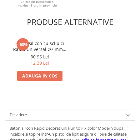
24 ore (in Bucuresti) si
maxim 48 ore in provincie
PRODUSE ALTERNATIVE
Baton silicon cu sclipici
-60%
Rapid Universal Ø7 mm x
90 mm, verde rosu
30,96 Lei
albastru, pentru craft si
12,39 Lei
proiecte creative, 36
bucati, 5001424
ADAUGA IN COS
Descriere
Baton silicon Rapid Decoratiuni Fun to Fix color Modern dupa
incalzire si topire intr-un pistol de lipit asigura o lipire de calitate