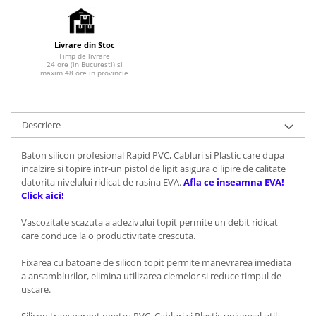
Livrare din Stoc
Timp de livrare
24 ore (in Bucuresti) si
maxim 48 ore in provincie
Descriere
Baton silicon profesional Rapid PVC, Cabluri si Plastic care dupa
incalzire si topire intr-un pistol de lipit asigura o lipire de calitate
datorita nivelului ridicat de rasina EVA.
Afla ce inseamna EVA!
Click aici!
Vascozitate scazuta a adezivului topit permite un debit ridicat
care conduce la o productivitate crescuta.
Fixarea cu batoane de silicon topit permite manevrarea imediata
a ansamblurilor, elimina utilizarea clemelor si reduce timpul de
uscare.