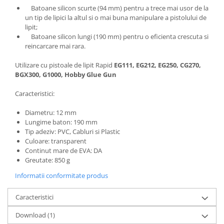
Batoane silicon scurte (94 mm) pentru a trece mai usor de la
un tip de lipici la altul si o mai buna manipulare a pistolului de
lipit;
Batoane silicon lungi (190 mm) pentru o eficienta crescuta si
reincarcare mai rara.
Utilizare cu pistoale de lipit Rapid
EG111, EG212, EG250, CG270,
BGX300, G1000, Hobby Glue Gun
Caracteristici:
Diametru: 12 mm
Lungime baton: 190 mm
Tip adeziv: PVC, Cabluri si Plastic
Culoare: transparent
Continut mare de EVA: DA
Greutate: 850 g
Informatii conformitate produs
Caracteristici
Download (1)