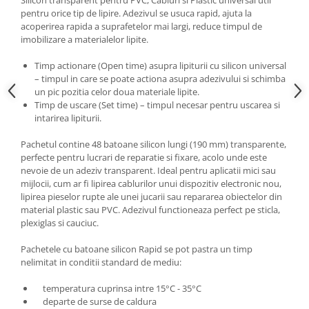
Silicon transparent pentru PVC, Cabluri si Plastic universal util
pentru orice tip de lipire. Adezivul se usuca rapid, ajuta la
acoperirea rapida a suprafetelor mai largi, reduce timpul de
imobilizare a materialelor lipite.
Timp actionare (Open time) asupra lipiturii cu silicon universal
– timpul in care se poate actiona asupra adezivului si schimba
un pic pozitia celor doua materiale lipite.
Timp de uscare (Set time) – timpul necesar pentru uscarea si
intarirea lipiturii.
Pachetul contine 48 batoane silicon lungi (190 mm) transparente,
perfecte pentru lucrari de reparatie si fixare, acolo unde este
nevoie de un adeziv transparent. Ideal pentru aplicatii mici sau
mijlocii, cum ar fi lipirea cablurilor unui dispozitiv electronic nou,
lipirea pieselor rupte ale unei jucarii sau repararea obiectelor din
material plastic sau PVC. Adezivul functioneaza perfect pe sticla,
plexiglas si cauciuc.
Pachetele cu batoane silicon Rapid se pot pastra un timp
nelimitat in conditii standard de mediu:
temperatura cuprinsa intre 15°C - 35°C
departe de surse de caldura