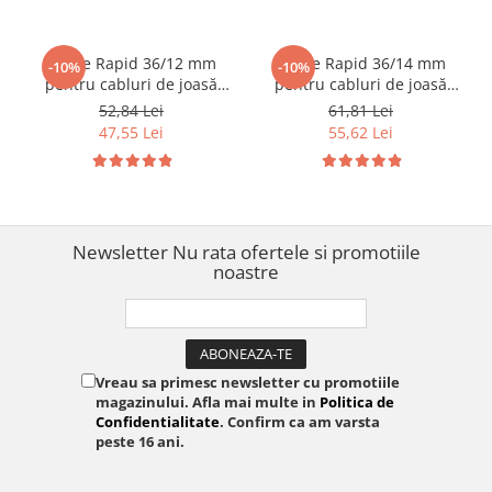
Capse Rapid 36/12 mm
Capse Rapid 36/14 mm
-10%
-10%
pentru cabluri de joasă
pentru cabluri de joasă
tensiune până la 50V,
tensiune până la 50V,
52,84 Lei
61,81 Lei
galvanizate, semicirculare
galvanizate, semicirculare
47,55 Lei
55,62 Lei
divergente DP, compatibile
divergente DP, compatibile
Rapid R36 și PRO R36E,
Rapid R36 și PRO R36E,
1000 bucăți 11885110
1000 bucăți 11886910
Newsletter
Nu rata ofertele si promotiile
noastre
Vreau sa primesc newsletter cu promotiile
magazinului. Afla mai multe in
Politica de
Confidentialitate
. Confirm ca am varsta
peste 16 ani.