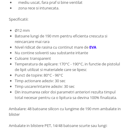
mediu uscat, fara praf si bine ventilat
zona rece si intunecata.
Specificatii:
Ø12 mm
Batoane lungi de 190 mm pentru eficienta crescuta si
reincarcare mai rara
Nivel ridicat de rasina cu continut mare de
EVA
Nu contine solventi sau substante iritante
Culoare: transparent
Temperatura de aplicare: 170°C - 190°C, in functie de pistolul
de lipit utilizat si materialele care se lipesc
Punct de topire: 80°C - 96°C
Timp actionare adeziv: 30 sec
Timp uscare/intarire adeziv: 30 sec
Din insumarea celor doi parametri anteriori rezulta timpul
total necesar pentru ca o lipitura sa devina 100% finalizata.
Ambalare: 48 batoane silicon cu lungime de 190 mm ambalate in
blister
Ambalate in blistere PET, 14/48 batoane scurte sau lungi: