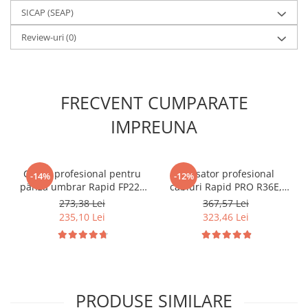
SICAP (SEAP)
Review-uri
(0)
FRECVENT CUMPARATE
IMPREUNA
Clește profesional pentru
Capsator profesional
-14%
-12%
pânză umbrar Rapid FP222
cabluri Rapid PRO R36E,
cu magazie și 200 capse
capse semirotunde 36/10-
273,38 Lei
367,57 Lei
VR22, pentru plase de
14 mm pentru cabluri de
235,10 Lei
323,46 Lei
umbrire, garduri și
joasă tensiune, fabricat în
împrejmuiri profesionale
Suedia 20511811
40303112
PRODUSE SIMILARE