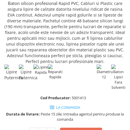
Truse de chei WERA
Etichete cabluri Aimo Phomemo
Batoane silicon pentru decoratiuni
Baton silicon profesional
Rapid
PVC
, Cabluri si Plastic care
asigura
lipire de calitate
datorita nivelului ridicat de rasina
Truse de scule combinate pentru
Batoane silicon cu sclipici
Etichete haine Aimo Phomemo
EVA continut. Adezivul umple rapid golurile si se lipeste de
electrieni
Batoane silicon Rapid Fun to Fix
diverse materiale. Pachetul contine 48 batoane silicon lungi
Etichete Aimo Phomemo M110 |
Extractor conectori Engineer
Batoane silicon PVC/ Cabluri
(190 mm) transparente, perfecte pentru lucrari de reparatie si
M200 | M220
Geanta | Rucsac pentru scule
fixare, acolo unde este nevoie de un adeziv transparent. Ideal
Batoane silicon pluta
Etichete Aimo rotunde
pentru aplicatii mici sau mijlocii, cum ar fi lipirea cablurilor
Batoane silicon piele intoarsa
Instrumente recuperatoare
unui dispozitiv electronic nou, lipirea pieselor rupte ale unei
Etichete bijuterii Aimo Phomemo
magnetice
Duze pentru pistoale de lipit
jucarii sau repararea obiectelor din material plastic sau PVC.
Dymo
Adezivul functioneaza perfect pe sticla, plexiglas si cauciuc.
Pompe aspirator fludor si accesorii
Clesti pentru nituri si popnituri
Perfect pentru lucrari profesionale mari.
Scule
Nituri etansare Rapid
Nituri High performance Rapid
Scule de mana electricieni
Nituri automotive Rapid colorate
Scule de mana KNIPEX
Piulite nit Rapid
Scule multifunctionale si accesorii
Capsatoare pneumatice
Scule pentru aviatie
Cod Producator:
5001413
Scule pentru constructii navale si
Pistoale pneumatice batut cuie in
LA COMANDA
intretinere nave
banda
Durata de livrare:
Peste 15 zile; Intreaba agentul pentru produse la
Scule pentru instalari panouri
Pistoale pneumatice duale batut
comanda
fotovoltaice
capse sau cuie in banda