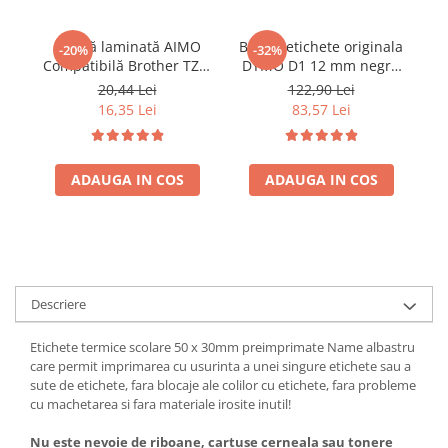
Ocheti Rapid
Biti Surubelnita
Nituri tubulare Rapid
Extractoare suruburi uzate si
Bandă laminată AIMO
Banda etichete originala
-20%
-32%
accesorii
Capse, Pini si Cuie
Compatibilă Brother TZe-
DYMO D1 12 mm negru
231, 12 mm text negru pe
pe alb pentru
B
20,44 Lei
122,90 Lei
Dalti electricieni si punctatoare
Capse Rapid
alb, pentru identificare
documente, bibliorafturi,
te
16,35 Lei
83,57 Lei
Reinnsteig
Cuie Rapid
rafturi, inventariere și
rafturi si organizare
organizare profesională
generala S0720530
in
Pini Rapid
Ciocane de capsat pentru fixat
ADAUGA IN COS
ADAUGA IN COS
folie anticondens
Descriere
Etichete termice scolare 50 x 30mm preimprimate Name albastru
care permit imprimarea cu usurinta a unei singure etichete sau a
sute de etichete, fara blocaje ale colilor cu etichete, fara probleme
cu machetarea si fara materiale irosite inutil!
Nu este nevoie de riboane, cartuse cerneala sau tonere