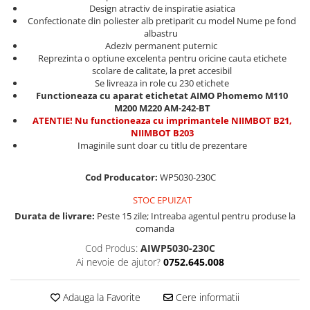
Trusa surubelnite electricieni Wera
Etichete cabluri Aimo Phomemo
Design atractiv de inspiratie asiatica
Batoane silicon Rapid Industriale
Confectionate din poliester alb pretiparit cu model Nume pe fond
Truse de chei WERA
Etichete haine Aimo Phomemo
Batoane silicon Rapid Profesionale
albastru
Truse de scule combinate pentru
Adeziv permanent puternic
Batoane silicon universal
Etichete Aimo Phomemo M110 |
electrieni
Reprezinta o optiune excelenta pentru oricine cauta etichete
M200 | M220
Batoane silicon sanitar
scolare de calitate, la pret accesibil
Truse de scule combinate pentru
Se livreaza in role cu 230 etichete
Etichete Aimo rotunde
Batoane Silicon Textil
instalatori
Functioneaza cu aparat etichetat AIMO Phomemo M110
Batoane silicon piele
Cuttere cu clicket pentru taiere
Etichete bijuterii Aimo Phomemo
M200 M220 AM-242-BT
cabluri forta aluminu sau cupru
ATENTIE! Nu functioneaza cu imprimantele NIIMBOT B21,
Dymo
Batoane silicon lemn
NIIMBOT B203
Batoane silicon pentru decoratiuni
Extractor conectori Engineer
Imaginile sunt doar cu titlu de prezentare
Batoane silicon cu sclipici
Geanta | Rucsac pentru scule
Batoane silicon Rapid Fun to Fix
Cod Producator:
WP5030-230C
Instrumente recuperatoare
Batoane silicon low temperature
magnetice
STOC EPUIZAT
Batoane silicon PVC/ Cabluri
Durata de livrare:
Peste 15 zile; Intreaba agentul pentru produse la
Patenti speciali
comanda
Batoane silicon plastic
Pompe aspirator fludor si accesorii
Batoane silicon pluta
Cod Produs:
AIWP5030-230C
Ai nevoie de ajutor?
0752.645.008
Scule
Batoane silicon piele intoarsa
Duze pentru pistoale de lipit
Scule de mana electricieni
Adauga la Favorite
Cere informatii
Scule de mana KNIPEX
Clesti pentru nituri si popnituri