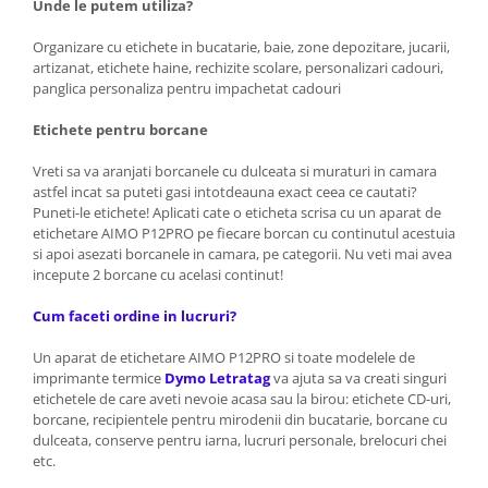
Unde le putem utiliza?
Organizare cu etichete in bucatarie, baie, zone depozitare, jucarii,
artizanat, etichete haine, rechizite scolare, personalizari cadouri,
panglica personaliza pentru impachetat cadouri
Etichete pentru borcane
Vreti sa va aranjati borcanele cu dulceata si muraturi in camara
astfel incat sa puteti gasi intotdeauna exact ceea ce cautati?
Puneti-le etichete! Aplicati cate o eticheta scrisa cu un aparat de
etichetare AIMO P12PRO pe fiecare borcan cu continutul acestuia
si apoi asezati borcanele in camara, pe categorii. Nu veti mai avea
incepute 2 borcane cu acelasi continut!
Cum faceti ordine in lucruri?
Un aparat de etichetare AIMO P12PRO si toate modelele de
imprimante termice
Dymo Letratag
va ajuta sa va creati singuri
etichetele de care aveti nevoie acasa sau la birou: etichete CD-uri,
borcane, recipientele pentru mirodenii din bucatarie, borcane cu
dulceata, conserve pentru iarna, lucruri personale, brelocuri chei
etc.