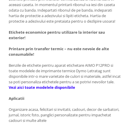
aceeasi caseta. In momentul printarii ribonul va iesi din caseta
odata cu banda. Indepartati ribonul de pe banda, indeparati
hartia de protectie a adezivului si lipiti eticheta. Hartia de
protectie a adezivului este pretaiata pentru o dezlipire usoara!
Etichete economice pentru utilizare la interior sau
exterior!
Printare prin transfer termic – nu este nevoie de alte
consumabile!
Benzile de etichete pentru aparat etichetare AIMO P12PRO si
toate modelele de imprimante termice Dymo Letratag sunt
disponibile intr-o mare varietate de culori si materiale, astfel incat
sa poti personaliza etichetele pentru a se potrivi nevoilor tale.
Vezi aici toate modelele disponibile
Aplicatii
Organizare acasa, felicitari si invitatii, cadouri, decor de sarbatori,
jurnal, istoric foto, panglici personalizate pentru impachetat
cadouri si multe altele