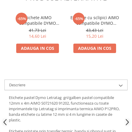
Etichete AIMO
Etichete cu sclipici AIMO
Et
-65%
-65%
compatibile DYMO
compatibile DYMO
LetraTag, 12 mm,
LetraTag, 12 mm, alb pe
L
41,73 Lei
43,43 Lei
fotoluminiscente,
roz, pentru cadouri și
14,60 Lei
15,20 Lei
luminează în întuneric,
proiecte creative, Q5-
Q5-LMG31
PRE35
ADAUGA IN COS
ADAUGA IN COS
Descriere
Etichete pastel Dymo Letratag gri/galben pastel compatibile
12mm x 4m AIMO S0721620 91202, functioneaza cu toate
imprimantele tip Letratag si imprimanta termica AIMO P12PRO,
banda etichete cu latime 12 mm si 4 m lungime in casete de
plastic.
Etichete printate prin transfer termic, banda si ribonul sunt in