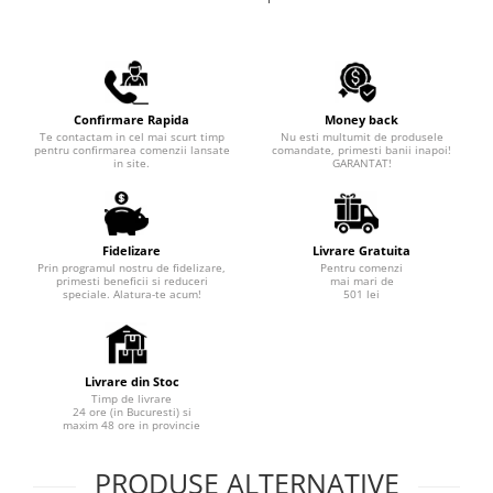
Confirmare Rapida
Money back
Te contactam in cel mai scurt timp
Nu esti multumit de produsele
pentru confirmarea comenzii lansate
comandate, primesti banii inapoi!
in site.
GARANTAT!
Fidelizare
Livrare Gratuita
Prin programul nostru de fidelizare,
Pentru comenzi
primesti beneficii si reduceri
mai mari de
speciale. Alatura-te acum!
501 lei
Livrare din Stoc
Timp de livrare
24 ore (in Bucuresti) si
maxim 48 ore in provincie
PRODUSE ALTERNATIVE