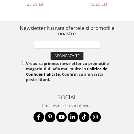
personalizare și organizare
roz, pentru cadouri și
25,39 Lei
15,20 Lei
creativă, Q5-TBP31
proiecte creative, Q5-PRE35
Newsletter
Nu rata ofertele si promotiile
noastre
Vreau sa primesc newsletter cu promotiile
magazinului. Afla mai multe in
Politica de
Confidentialitate
. Confirm ca am varsta
peste 16 ani.
SOCIAL
Urmareste-ne in social media