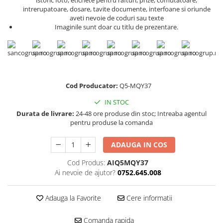
Scule pentru reparatii biciclete |
Preducele si Clesti pentru ocheti
intrerupatoare, dosare, tavite documente, interfoane si oriunde
motociclete
finisare bannere
aveti nevoie de coduri sau texte
Scule si unelte VDE
Imaginile sunt doar cu titlu de prezentare.
Preducele Rapid
Scule unelte lucru la inaltime
Capse, Pini si Cuie
Surubelnite
Capse Rapid
Surubelnite pentru Mecanici
Cuie Rapid
Surubelnite testare tensiune
Ciocane de capsat pentru fixat
Cod Producator:
Q5-MQY37
(Engineer)
folie anticondens
Surubelnite VDE KNIPEX
IN STOC
Durata de livrare:
24-48 ore produse din stoc; Intreaba agentul
Surubelnite Inox
pentru produse la comanda
Surubelnite Electricieni
Surubelnite VDE Wera
ADAUGA IN COS
Biti Surubelnita
Cod Produs:
AIQ5MQY37
Extractoare suruburi uzate si
Ai nevoie de ajutor?
0752.645.008
accesorii
Dalti electricieni si punctatoare
Adauga la Favorite
Cere informatii
Reinnsteig
Comanda rapida