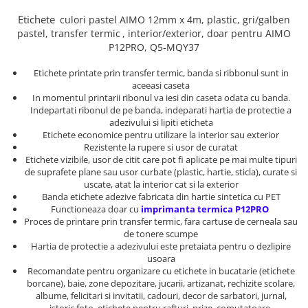
Truse de chei WERA
Etichete cabluri Aimo Phomemo
Batoane silicon pentru decoratiuni
Etichete
culori pastel
AIMO
12mm x 4m, plastic, gri/galben
Truse de scule combinate pentru
Batoane silicon cu sclipici
Etichete haine Aimo Phomemo
pastel,
transfer termic
, interior/exterior, doar pentru AIMO
electrieni
Batoane silicon Rapid Fun to Fix
P12PRO, Q5-MQY37
Etichete Aimo Phomemo M110 |
Extractor conectori Engineer
Batoane silicon PVC/ Cabluri
M200 | M220
Etichete printate prin transfer termic, banda si ribbonul sunt in
Geanta | Rucsac pentru scule
Batoane silicon pluta
Etichete Aimo rotunde
aceeasi caseta
Batoane silicon piele intoarsa
In momentul printarii ribonul va iesi din caseta odata cu banda.
Instrumente recuperatoare
Etichete bijuterii Aimo Phomemo
Indepartati ribonul de pe banda, indeparati hartia de protectie a
magnetice
Duze pentru pistoale de lipit
Dymo
adezivului si lipiti eticheta
Pompe aspirator fludor si accesorii
Etichete economice pentru utilizare la interior sau exterior
Clesti pentru nituri si popnituri
Rezistente la rupere si usor de curatat
Scule
Nituri etansare Rapid
Etichete vizibile, usor de citit care pot fi aplicate pe mai multe tipuri
de suprafete plane sau usor curbate (plastic, hartie, sticla), curate si
Nituri High performance Rapid
Scule de mana electricieni
uscate, atat la interior cat si la exterior
Nituri automotive Rapid colorate
Scule de mana KNIPEX
Banda etichete adezive fabricata din hartie sintetica cu PET
Functioneaza doar cu
imprimanta termica P12PRO
Piulite nit Rapid
Scule multifunctionale si accesorii
Proces de printare prin transfer termic, fara cartuse de cerneala sau
Capsatoare pneumatice
Scule pentru aviatie
de tonere scumpe
Hartia de protectie a adezivului este pretaiata pentru o dezlipire
Scule pentru constructii navale si
Pistoale pneumatice batut cuie in
usoara
intretinere nave
banda
Recomandate pentru organizare cu etichete in bucatarie (etichete
Scule pentru instalari panouri
Pistoale pneumatice duale batut
borcane), baie, zone depozitare, jucarii, artizanat, rechizite scolare,
fotovoltaice
capse sau cuie in banda
albume, felicitari si invitatii, cadouri, decor de sarbatori, jurnal,
istoric foto, etichete pentru rafturi, prize, comutatoare,