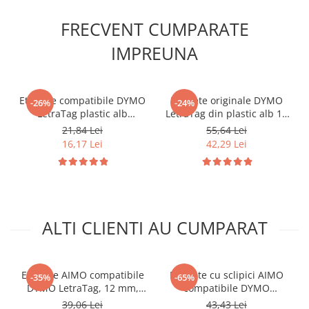
FRECVENT CUMPARATE
IMPREUNA
Etichete compatibile DYMO
Etichete originale DYMO
-26%
-24%
LetraTag plastic alb
LetraTag din plastic alb 12
S0721660 pentru
mm pentru organizare
21,84 Lei
55,64 Lei
organizare acasă, birou și
acasa, birou si scoala
16,17 Lei
42,29 Lei
școală
S0721660
ALTI CLIENTI AU CUMPARAT
Etichete AIMO compatibile
Etichete cu sclipici AIMO
-35%
-65%
DYMO LetraTag, 12 mm,
compatibile DYMO
negru pe roz, pentru
LetraTag, 12 mm, alb pe
39,06 Lei
43,43 Lei