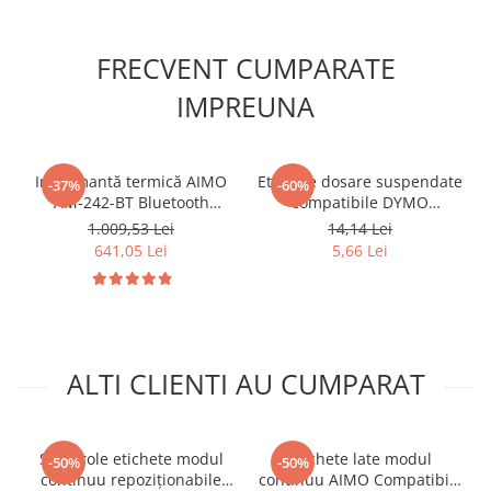
FRECVENT CUMPARATE
IMPREUNA
Imprimantă termică AIMO
Etichete dosare suspendate
-37%
-60%
AM-242-BT Bluetooth
compatibile DYMO
pentru etichete AWB,
LabelWriter S0722460 12 x
1.009,53 Lei
14,14 Lei
curierat, produse, bijuterii
50 mm pentru arhivare,
641,05 Lei
5,66 Lei
și coduri de bare, conectare
organizare și identificare
Bluetooth și USB,
documente
compatibilă cu etichete
originale și compatibile
DYMO Label
ALTI CLIENTI AU CUMPARAT
Set 3 role etichete modul
Etichete late modul
-50%
-50%
continuu repoziționabile
continuu AIMO Compatibile