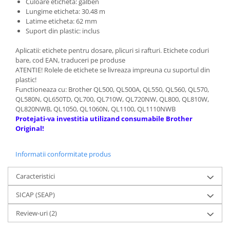
Culoare eticheta: galben
Lungime eticheta: 30.48 m
Latime eticheta: 62 mm
Suport din plastic: inclus
Aplicatii: etichete pentru dosare, plicuri si rafturi. Etichete coduri
bare, cod EAN, traduceri pe produse
ATENTIE! Rolele de etichete se livreaza impreuna cu suportul din
plastic!
Functioneaza cu: Brother QL500, QL500A, QL550, QL560, QL570,
QL580N, QL650TD, QL700, QL710W, QL720NW, QL800, QL810W,
QL820NWB, QL1050, QL1060N, QL1100, QL1110NWB
Protejati-va investitia utilizand consumabile Brother
Original!
Informatii conformitate produs
Caracteristici
SICAP (SEAP)
Review-uri
(2)