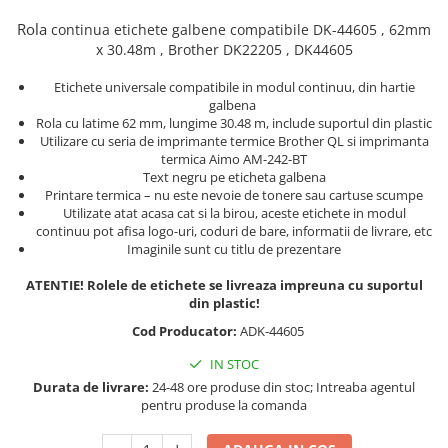
Truse de chei WERA
Etichete cabluri Aimo Phomemo
Batoane silicon pentru decoratiuni
Rola
continua
etichete galbene compatibile
DK-44605 , 62mm
Truse de scule combinate pentru
Batoane silicon cu sclipici
Etichete haine Aimo Phomemo
x 30.48m ,
Brother
DK22205 , DK44605
electrieni
Batoane silicon Rapid Fun to Fix
Etichete Aimo Phomemo M110 |
Extractor conectori Engineer
Etichete universale compatibile in modul continuu, din hartie
Batoane silicon PVC/ Cabluri
M200 | M220
galbena
Geanta | Rucsac pentru scule
Batoane silicon pluta
Rola cu latime 62 mm, lungime 30.48 m, include suportul din plastic
Etichete Aimo rotunde
Batoane silicon piele intoarsa
Utilizare cu seria de imprimante termice Brother QL si imprimanta
Instrumente recuperatoare
Etichete bijuterii Aimo Phomemo
termica Aimo AM-242-BT
magnetice
Duze pentru pistoale de lipit
Dymo
Text negru pe eticheta galbena
Pompe aspirator fludor si accesorii
Printare termica – nu este nevoie de tonere sau cartuse scumpe
Clesti pentru nituri si popnituri
Utilizate atat acasa cat si la birou, aceste etichete in modul
Scule
Nituri etansare Rapid
continuu pot afisa logo-uri, coduri de bare, informatii de livrare, etc
Imaginile sunt cu titlu de prezentare
Nituri High performance Rapid
Scule de mana electricieni
Nituri automotive Rapid colorate
Scule de mana KNIPEX
ATENTIE! Rolele de etichete se livreaza impreuna cu suportul
din plastic!
Piulite nit Rapid
Scule multifunctionale si accesorii
Cod Producator:
ADK-44605
Capsatoare pneumatice
Scule pentru aviatie
Scule pentru constructii navale si
Pistoale pneumatice batut cuie in
IN STOC
intretinere nave
banda
Durata de livrare:
24-48 ore produse din stoc; Intreaba agentul
pentru produse la comanda
Scule pentru instalari panouri
Pistoale pneumatice duale batut
fotovoltaice
capse sau cuie in banda