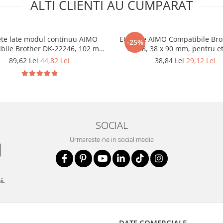
ALTI CLIENTI AU CUMPARAT
ete late modul continuu AIMO
Etichete AIMO Compatibile Bro
-25%
bile Brother DK-22246, 102 mm
11208, 38 x 90 mm, pentru e
m, pentru transport, logistică și
transport, expediții și logi
89,62 Lei
44,82 Lei
38,84 Lei
29,12 Lei
etichete AWB
SOCIAL
Urmareste-ne in social media
i.