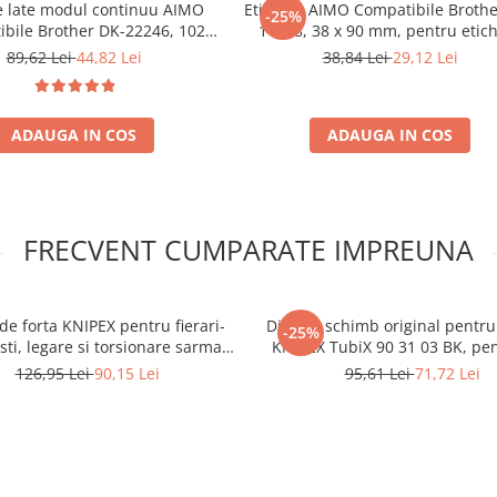
e late modul continuu AIMO
Etichete AIMO Compatibile Brothe
-25%
bile Brother DK-22246, 102
11208, 38 x 90 mm, pentru etic
0.48 m, pentru transport,
transport, expediții și logistic
89,62 Lei
44,82 Lei
38,84 Lei
29,12 Lei
gistică și etichete AWB
ADAUGA IN COS
ADAUGA IN COS
FRECVENT CUMPARATE IMPREUNA
de forta KNIPEX pentru fierari-
Disc de schimb original pentru
-25%
sti, legare si torsionare sarma
KNIPEX TubiX 90 31 03 BK, pen
rmaturi, latime falci 25 mm, 280
din cupru, alama si otel inox
126,95 Lei
90,15 Lei
95,61 Lei
71,72 Lei
abricat in Germania 99 00 280