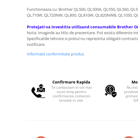
Functioneaza cu: Brother QL500, QL500A, QL550, QL560, QL
QL710W, QL720NW, QL800, QL810W, QL820NWB, QL1050, Q
Protejati-va investitia utilizand consumabile Brother Or
Nota: Imaginile au titlu de prezentare. Pot exista diferente in
Specificatiile tehnice si pretul nu reprezinta obligatii contract
notificare.
Informatii conformitate produs
Confirmare Rapida
Mo
Te contactam in cel mai
Nu est
scurt timp pentru
produse
confirmarea comenzii
primest
lansate in site.
GA