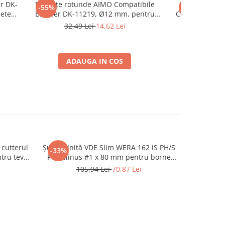
r DK-
Etichete rotunde AIMO Compatibile
Set 5 role e
-55%
-52%
hete
Brother DK-11219, Ø12 mm, pentru
Compatibile B
ă
identificare produse și codificare
152 mm, pen
32,49 Lei
14,62 Lei
378,44
vizuală
etich
ADAUGA IN COS
ADA
 cutterul
Șurubelniță VDE Slim WERA 162 iS PH/S
Etichete t
-33%
tru tevi
PlusMinus #1 x 80 mm pentru borne
imprima
idabil
înguste și aparataj modular compact
M2
105,94 Lei
70,87 Lei
05006455001