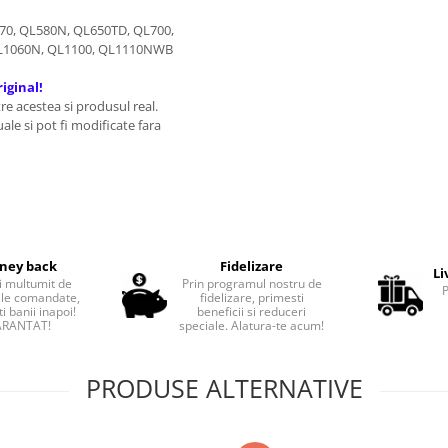
570, QL580N, QL650TD, QL700,
L1060N, QL1100, QL1110NWB
iginal!
tre acestea si produsul real.
uale si pot fi modificate fara
ney back
Fidelizare
Li
i multumit de
Prin programul nostru de
le comandate,
fidelizare, primesti
i banii inapoi!
beneficii si reduceri
RANTAT!
speciale. Alatura-te acum!
PRODUSE ALTERNATIVE