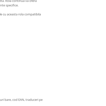
eta. Rola continua va ofera
nte specifice.
le cu aceasta rola compatibila
oduri bare, cod EAN, traduceri pe