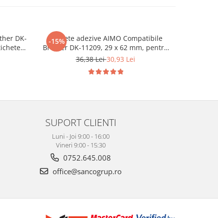
ther DK-
Etichete adezive AIMO Compatibile
Set 5 
-15%
-52%
tichete
Brother DK-11209, 29 x 62 mm, pentru
Compatib
stică
identificare produse, rafturi și
152 mm
36,38 Lei
30,93 Lei
3
organizare documente
SUPORT CLIENTI
Luni - Joi 9:00 - 16:00
Vineri 9:00 - 15:30
0752.645.008
office@sancogrup.ro