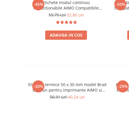
Etichete modul continuu
Etichet
-45%
-50%
repoziționabile AIMO Compatibile
Compati
Brother DK-44605, 62 mm x 30.48 m,
mm x 3
59,75 Lei
32,86 Lei
galbene, pentru identificare
lo
temporară, codificare vizuală și
organizare flexibilă
ADAUGA IN COS
Etichete termice 50 x 30 mm model Brad
Cleste 
-20%
-29%
Crăciun pentru imprimante AIMO și
betoni
Phomemo M110 M200 M220, 230
pentru a
50,31 Lei
40,24 Lei
etichete
mm, f