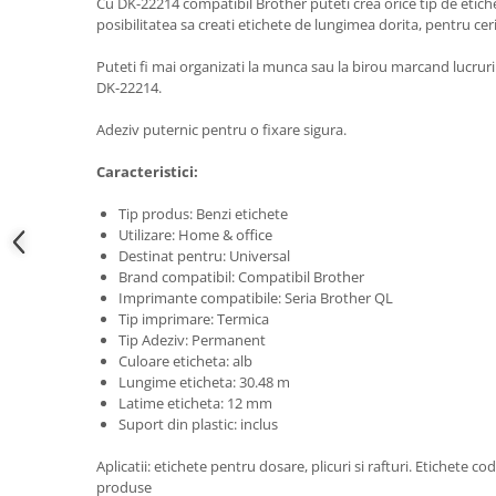
Scule pentru reparatii biciclete |
Cu DK-22214 compatibil Brother puteti crea orice tip de etich
Preducele si Clesti pentru ocheti
posibilitatea sa creati etichete de lungimea dorita, pentru ceri
motociclete
finisare bannere
Scule si unelte VDE
Preducele Rapid
Puteti fi mai organizati la munca sau la birou marcand lucruri
Scule unelte lucru la inaltime
DK-22214.
Capse, Pini si Cuie
Surubelnite
Capse Rapid
Adeziv puternic pentru o fixare sigura.
Surubelnite pentru Mecanici
Cuie Rapid
Caracteristici:
Surubelnite testare tensiune
Ciocane de capsat pentru fixat
(Engineer)
folie anticondens
Tip produs: Benzi etichete
Surubelnite VDE KNIPEX
Utilizare: Home & office
Surubelnite Inox
Destinat pentru: Universal
Brand compatibil: Compatibil Brother
Surubelnite Electricieni
Imprimante compatibile: Seria Brother QL
Surubelnite VDE Wera
Tip imprimare: Termica
Tip Adeziv: Permanent
Biti Surubelnita
Culoare eticheta: alb
Extractoare suruburi uzate si
Lungime eticheta: 30.48 m
accesorii
Latime eticheta: 12 mm
Suport din plastic: inclus
Dalti electricieni si punctatoare
Reinnsteig
Aplicatii: etichete pentru dosare, plicuri si rafturi. Etichete c
produse