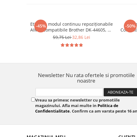
Etichete modul continuu repoziționabile
Etich
-45%
-50%
AIMO Compatibile Brother DK-44605, 62
Compati
mm x 30.48 m, galbene, pentru
x 30.48 
59,75 Lei
32,86 Lei
identificare temporară, codificare
vizuală și organizare flexibilă
Newsletter
Nu rata ofertele si promotiile
noastre
Vreau sa primesc newsletter cu promotiile
magazinului. Afla mai multe in
Politica de
Confidentialitate
. Confirm ca am varsta peste 16 an