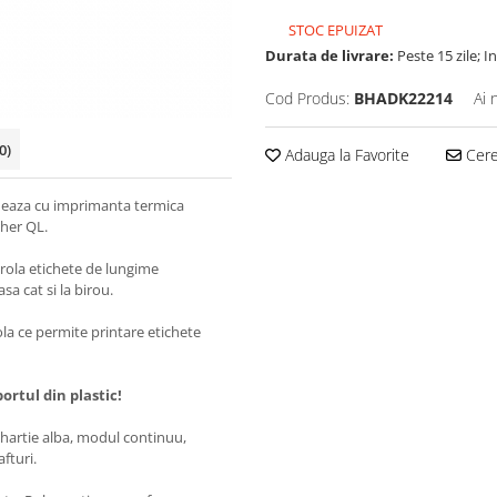
STOC EPUIZAT
Durata de livrare:
Peste 15 zile; 
Cod Produs:
BHADK22214
Ai 
0)
Adauga la Favorite
Cere 
neaza cu imprimanta termica
ther QL.
rola etichete de lungime
sa cat si la birou.
rola ce permite printare etichete
ortul din plastic!
hartie alba, modul continuu,
afturi.