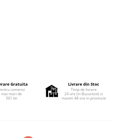
vrare Gratuita
Livrare din Stoc
Pentru comenzi
Timp de livrare
mai mari de
24 ore (in Bucuresti) si
501 lei
maxim 48 ore in provincie