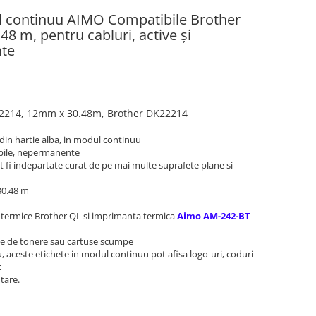
l continuu AIMO Compatibile Brother
8 m, pentru cabluri, active și
nte
2214
,
12mm
x 30.48m, Brother DK22214
din hartie alba, in modul continuu
abile, nepermanente
t fi indepartate curat de pe mai multe suprafete plane si
30.48 m
e termice Brother QL si imprimanta termica
Aimo AM-242-BT
ie de tonere sau cartuse scumpe
rou, aceste etichete in modul continuu pot afisa logo-uri, coduri
c
tare.