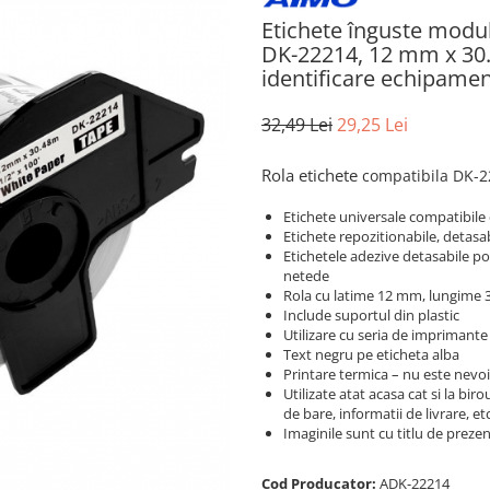
Etichete înguste modu
DK-22214, 12 mm x 30.4
identificare echipame
32,49 Lei
29,25 Lei
Rola etichete
compatibila
DK-2
Etichete universale compatibile 
Etichete repozitionabile, detas
Etichetele adezive detasabile po
netede
Rola cu latime 12 mm, lungime 
Include suportul din plastic
Utilizare cu seria de imprimant
Text negru pe eticheta alba
Printare termica – nu este nevo
Utilizate atat acasa cat si la bi
de bare, informatii de livrare, et
Imaginile sunt cu titlu de prezen
Cod Producator:
ADK-22214