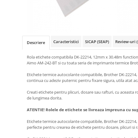
Truse de chei WERA
Etichete cabluri Aimo Phomemo
Batoane silicon pentru decoratiuni
Truse de scule combinate pentru
Batoane silicon cu sclipici
Etichete haine Aimo Phomemo
electrieni
Batoane silicon Rapid Fun to Fix
Etichete Aimo Phomemo M110 |
Extractor conectori Engineer
Batoane silicon PVC/ Cabluri
M200 | M220
Geanta | Rucsac pentru scule
Batoane silicon pluta
Etichete Aimo rotunde
Caracteristici
SICAP (SEAP)
Review-uri
(
Descriere
Batoane silicon piele intoarsa
Instrumente recuperatoare
Etichete bijuterii Aimo Phomemo
magnetice
Duze pentru pistoale de lipit
Dymo
Rola etichete compatibila DK-22214, 12mm x 30.48m functio
Pompe aspirator fludor si accesorii
Clesti pentru nituri si popnituri
Aimo AM-242-BT si cu toata seria de imprimante termice Bro
Scule
Nituri etansare Rapid
Etichete termice autocolante compatibile, Brother DK-22214, 
Nituri High performance Rapid
Scule de mana electricieni
continua cu adeziv puternic pentru fixare sigura, utila atat aca
Nituri automotive Rapid colorate
Scule de mana KNIPEX
Creati etichete pentru plicuri, dosare sau rafturi, cu aceasta 
Piulite nit Rapid
Scule multifunctionale si accesorii
de lungimea dorita.
Capsatoare pneumatice
Scule pentru aviatie
ATENTIE! Rolele de etichete se livreaza impreuna cu sup
Scule pentru constructii navale si
Pistoale pneumatice batut cuie in
intretinere nave
banda
Etichete termice autocolante compatibile, Brother DK-22214, 
Scule pentru instalari panouri
Pistoale pneumatice duale batut
perfecte pentru crearea de etichete pentru dosare, plicuri si r
fotovoltaice
capse sau cuie in banda