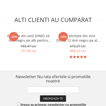
S0720710
ALTI CLIENTI AU CUMPARAT
Etichete din vinil DYMO 24
Set 5 etichete din vinil
-25%
-26%
mm negru pe alb pentru
DYMO 12 mm negru pe alb
tablouri electrice și
pentru tablouri electrice și
183,47 Lei
673,27 Lei
echipamente industriale
automatizări 18444
137,60 Lei
498,22 Lei
1805430
Newsletter
Nu rata ofertele si promotiile
noastre
Vreau sa primesc newsletter cu promotiile