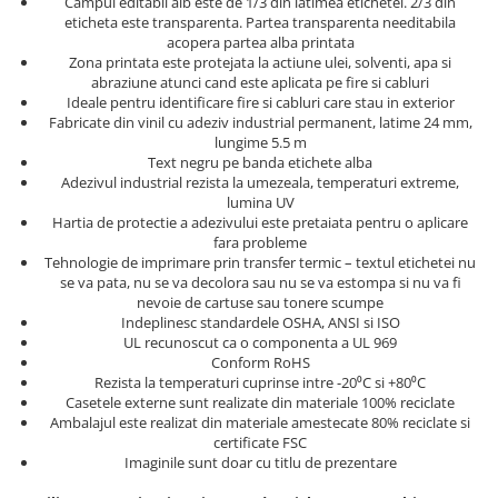
Campul editabil alb este de 1/3 din latimea etichetei. 2/3 din
Truse de chei WERA
Etichete cabluri Aimo Phomemo
Batoane silicon pentru decoratiuni
eticheta este transparenta. Partea transparenta needitabila
Truse de scule combinate pentru
Batoane silicon cu sclipici
acopera partea alba printata
Etichete haine Aimo Phomemo
electrieni
Zona printata este protejata la actiune ulei, solventi, apa si
Batoane silicon Rapid Fun to Fix
Etichete Aimo Phomemo M110 |
abraziune atunci cand este aplicata pe fire si cabluri
Extractor conectori Engineer
Batoane silicon PVC/ Cabluri
Ideale pentru identificare fire si cabluri care stau in exterior
M200 | M220
Fabricate din vinil cu adeziv industrial permanent, latime 24 mm,
Geanta | Rucsac pentru scule
Batoane silicon pluta
Etichete Aimo rotunde
lungime 5.5 m
Batoane silicon piele intoarsa
Instrumente recuperatoare
Text negru pe banda etichete alba
Etichete bijuterii Aimo Phomemo
magnetice
Adezivul industrial rezista la umezeala, temperaturi extreme,
Duze pentru pistoale de lipit
Dymo
lumina UV
Pompe aspirator fludor si accesorii
Clesti pentru nituri si popnituri
Hartia de protectie a adezivului este pretaiata pentru o aplicare
fara probleme
Scule
Nituri etansare Rapid
Tehnologie de imprimare prin transfer termic – textul etichetei nu
se va pata, nu se va decolora sau nu se va estompa si nu va fi
Nituri High performance Rapid
Scule de mana electricieni
nevoie de cartuse sau tonere scumpe
Nituri automotive Rapid colorate
Scule de mana KNIPEX
Indeplinesc standardele OSHA, ANSI si ISO
Piulite nit Rapid
Scule multifunctionale si accesorii
UL recunoscut ca o componenta a UL 969
Conform RoHS
Capsatoare pneumatice
Scule pentru aviatie
Rezista la temperaturi cuprinse intre -20⁰C si +80⁰C
Scule pentru constructii navale si
Casetele externe sunt realizate din materiale 100% reciclate
Pistoale pneumatice batut cuie in
intretinere nave
Ambalajul este realizat din materiale amestecate 80% reciclate si
banda
certificate FSC
Scule pentru instalari panouri
Pistoale pneumatice duale batut
Imaginile sunt doar cu titlu de prezentare
fotovoltaice
capse sau cuie in banda