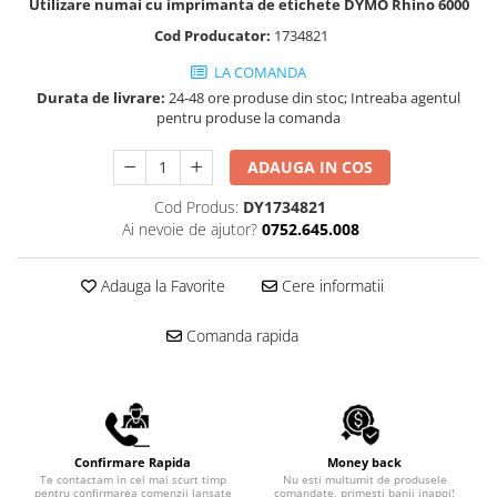
Scule pentru reparatii biciclete |
Utilizare numai cu imprimanta de etichete DYMO Rhino 6000
Preducele si Clesti pentru ocheti
motociclete
finisare bannere
Cod Producator:
1734821
Scule si unelte VDE
Preducele Rapid
LA COMANDA
Scule unelte lucru la inaltime
Capse, Pini si Cuie
Durata de livrare:
24-48 ore produse din stoc; Intreaba agentul
Surubelnite
pentru produse la comanda
Capse Rapid
Surubelnite pentru Mecanici
Cuie Rapid
ADAUGA IN COS
Surubelnite testare tensiune
Ciocane de capsat pentru fixat
(Engineer)
Cod Produs:
DY1734821
folie anticondens
Surubelnite VDE KNIPEX
Ai nevoie de ajutor?
0752.645.008
Surubelnite Inox
Surubelnite Electricieni
Adauga la Favorite
Cere informatii
Surubelnite VDE Wera
Comanda rapida
Biti Surubelnita
Extractoare suruburi uzate si
accesorii
Dalti electricieni si punctatoare
Reinnsteig
Confirmare Rapida
Money back
Te contactam in cel mai scurt timp
Nu esti multumit de produsele
pentru confirmarea comenzii lansate
comandate, primesti banii inapoi!