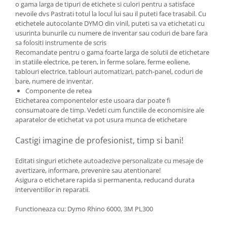
o gama larga de tipuri de etichete si culori pentru a satisface
nevoile dvs Pastrati totul la locul lui sau il puteti face trasabil. Cu
etichetele autocolante DYMO din vinil, puteti sa va etichetati cu
usurinta bunurile cu numere de inventar sau coduri de bare fara
sa folositi instrumente de scris
Recomandate pentru o gama foarte larga de solutii de etichetare
in statiile electrice, pe teren, in ferme solare, ferme eoliene,
tablouri electrice, tablouri automatizari, patch-panel, coduri de
bare, numere de inventar.
Componente de retea
Etichetarea componentelor este usoara dar poate fi
consumatoare de timp. Vedeti cum functiile de economisire ale
aparatelor de etichetat va pot usura munca de etichetare
Castigi imagine de profesionist, timp si bani!
Editati singuri etichete autoadezive personalizate cu mesaje de
avertizare, informare, prevenire sau atentionare!
Asigura o etichetare rapida si permanenta, reducand durata
interventiilor in reparatii.
Functioneaza cu: Dymo Rhino 6000, 3M PL300