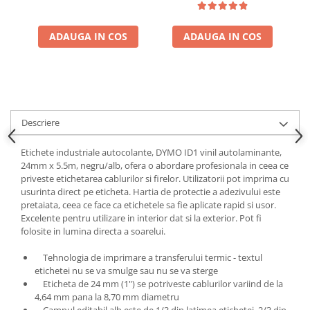
ADAUGA IN COS
ADAUGA IN COS
Descriere
Etichete industriale autocolante, DYMO ID1 vinil autolaminante,
24mm x 5.5m, negru/alb, ofera o abordare profesionala in ceea ce
priveste etichetarea cablurilor si firelor. Utilizatorii pot imprima cu
usurinta direct pe eticheta. Hartia de protectie a adezivului este
pretaiata, ceea ce face ca etichetele sa fie aplicate rapid si usor.
Excelente pentru utilizare in interior dat si la exterior. Pot fi
folosite in lumina directa a soarelui.
Tehnologia de imprimare a transferului termic - textul
etichetei nu se va smulge sau nu se va sterge
Eticheta de 24 mm (1") se potriveste cablurilor variind de la
4,64 mm pana la 8,70 mm diametru
Campul editabil alb este de 1/3 din latimea etichetei. 2/3 din