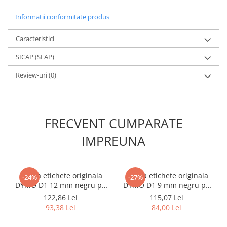
Informatii conformitate produs
Caracteristici
SICAP (SEAP)
Review-uri
(0)
FRECVENT CUMPARATE
IMPREUNA
Banda etichete originala
Banda etichete originala
-24%
-27%
DYMO D1 12 mm negru pe
DYMO D1 9 mm negru pe
rosu pentru avertizare,
albastru pentru
122,86 Lei
115,07 Lei
echipamente critice si
telecomunicatii,
93,38 Lei
84,00 Lei
identificare prioritara
infrastructura IT si
S0720570
organizare profesionala