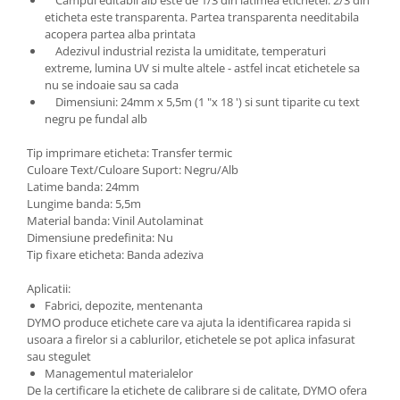
eticheta este transparenta. Partea transparenta needitabila
acopera partea alba printata
Adezivul industrial rezista la umiditate, temperaturi
extreme, lumina UV si multe altele - astfel incat etichetele sa
nu se indoaie sau sa cada
Dimensiuni: 24mm x 5,5m (1 "x 18 ') si sunt tiparite cu text
negru pe fundal alb
Tip imprimare eticheta: Transfer termic
Culoare Text/Culoare Suport: Negru/Alb
Latime banda: 24mm
Lungime banda: 5,5m
Material banda: Vinil Autolaminat
Dimensiune predefinita: Nu
Tip fixare eticheta: Banda adeziva
Aplicatii:
Fabrici, depozite, mentenanta
DYMO produce etichete care va ajuta la identificarea rapida si
usoara a firelor si a cablurilor, etichetele se pot aplica infasurat
sau stegulet
Managementul materialelor
De la certificare la etichete de calibrare si de calitate, DYMO ofera