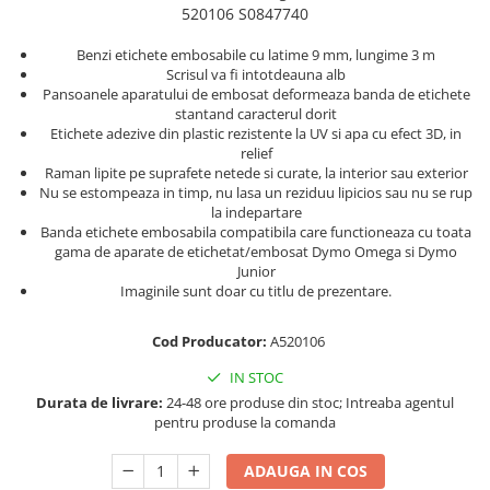
Truse de chei WERA
Etichete cabluri Aimo Phomemo
Batoane silicon pentru decoratiuni
520106 S0847740
Truse de scule combinate pentru
Batoane silicon cu sclipici
Etichete haine Aimo Phomemo
Benzi etichete embosabile cu latime 9 mm, lungime 3 m
electrieni
Batoane silicon Rapid Fun to Fix
Scrisul va fi intotdeauna alb
Etichete Aimo Phomemo M110 |
Extractor conectori Engineer
Pansoanele aparatului de embosat deformeaza banda de etichete
Batoane silicon PVC/ Cabluri
M200 | M220
stantand caracterul dorit
Geanta | Rucsac pentru scule
Batoane silicon pluta
Etichete adezive din plastic rezistente la UV si apa cu efect 3D, in
Etichete Aimo rotunde
relief
Batoane silicon piele intoarsa
Instrumente recuperatoare
Etichete bijuterii Aimo Phomemo
Raman lipite pe suprafete netede si curate, la interior sau exterior
magnetice
Duze pentru pistoale de lipit
Dymo
Nu se estompeaza in timp, nu lasa un reziduu lipicios sau nu se rup
Pompe aspirator fludor si accesorii
la indepartare
Clesti pentru nituri si popnituri
Banda etichete embosabila compatibila care functioneaza cu toata
Scule
Nituri etansare Rapid
gama de aparate de etichetat/embosat Dymo Omega si Dymo
Junior
Nituri High performance Rapid
Scule de mana electricieni
Imaginile sunt doar cu titlu de prezentare.
Nituri automotive Rapid colorate
Scule de mana KNIPEX
Piulite nit Rapid
Scule multifunctionale si accesorii
Cod Producator:
A520106
Capsatoare pneumatice
Scule pentru aviatie
IN STOC
Scule pentru constructii navale si
Pistoale pneumatice batut cuie in
Durata de livrare:
24-48 ore produse din stoc; Intreaba agentul
intretinere nave
banda
pentru produse la comanda
Scule pentru instalari panouri
Pistoale pneumatice duale batut
fotovoltaice
capse sau cuie in banda
ADAUGA IN COS