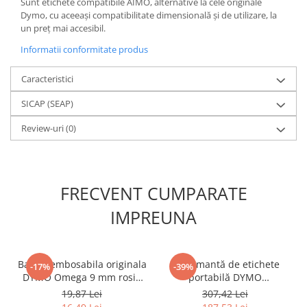
Sunt etichete compatibile AIMO, alternative la cele originale
Dymo, cu aceeași compatibilitate dimensională și de utilizare, la
un preț mai accesibil.
Informatii conformitate produs
Caracteristici
SICAP (SEAP)
Review-uri
(0)
FRECVENT CUMPARATE
IMPREUNA
Banda embosabila originala
Imprimantă de etichete
-17%
-39%
DYMO Omega 9 mm rosie
portabilă DYMO
pentru identificare vizibila,
LabelManager 160 cu
19,87 Lei
307,42 Lei
avertizare si organizare
tastatură QWERTY pentru