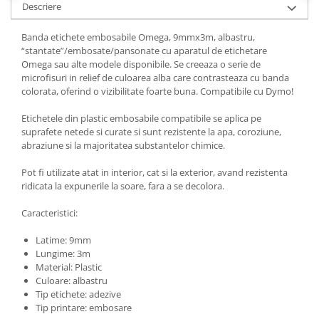
Descriere
Banda etichete embosabile Omega, 9mmx3m, albastru,
“stantate”/embosate/pansonate cu aparatul de etichetare
Omega sau alte modele disponibile. Se creeaza o serie de
microfisuri in relief de culoarea alba care contrasteaza cu banda
colorata, oferind o vizibilitate foarte buna. Compatibile cu Dymo!
Etichetele din plastic embosabile compatibile se aplica pe
suprafete netede si curate si sunt rezistente la apa, coroziune,
abraziune si la majoritatea substantelor chimice.
Pot fi utilizate atat in interior, cat si la exterior, avand rezistenta
ridicata la expunerile la soare, fara a se decolora.
Caracteristici:
Latime: 9mm
Lungime: 3m
Material: Plastic
Culoare: albastru
Tip etichete: adezive
Tip printare: embosare