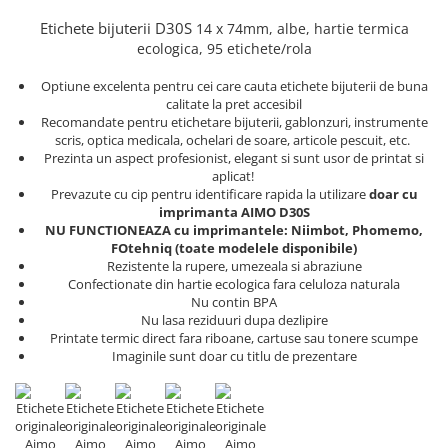
Truse de chei WERA
Etichete cabluri Aimo Phomemo
Batoane silicon pentru decoratiuni
Etichete bijuterii D30S
14 x 74mm, albe
,
hartie termica
Truse de scule combinate pentru
Batoane silicon cu sclipici
Etichete haine Aimo Phomemo
ecologica
, 95 etichete/rola
electrieni
Batoane silicon Rapid Fun to Fix
Etichete Aimo Phomemo M110 |
Extractor conectori Engineer
Optiune excelenta pentru cei care cauta etichete bijuterii de buna
Batoane silicon PVC/ Cabluri
M200 | M220
calitate la pret accesibil
Geanta | Rucsac pentru scule
Batoane silicon pluta
Recomandate pentru etichetare bijuterii, gablonzuri, instrumente
Etichete Aimo rotunde
scris, optica medicala, ochelari de soare, articole pescuit, etc.
Batoane silicon piele intoarsa
Instrumente recuperatoare
Etichete bijuterii Aimo Phomemo
Prezinta un aspect profesionist, elegant si sunt usor de printat si
magnetice
Duze pentru pistoale de lipit
Dymo
aplicat!
Pompe aspirator fludor si accesorii
Prevazute cu cip pentru identificare rapida la utilizare
doar cu
Clesti pentru nituri si popnituri
imprimanta AIMO D30S
Scule
Nituri etansare Rapid
NU FUNCTIONEAZA cu imprimantele: Niimbot, Phomemo,
FOtehniq (toate modelele disponibile)
Nituri High performance Rapid
Scule de mana electricieni
Rezistente la rupere, umezeala si abraziune
Nituri automotive Rapid colorate
Scule de mana KNIPEX
Confectionate din hartie ecologica fara celuloza naturala
Nu contin BPA
Piulite nit Rapid
Scule multifunctionale si accesorii
Nu lasa reziduuri dupa dezlipire
Capsatoare pneumatice
Scule pentru aviatie
Printate termic direct fara riboane, cartuse sau tonere scumpe
Imaginile sunt doar cu titlu de prezentare
Scule pentru constructii navale si
Pistoale pneumatice batut cuie in
intretinere nave
banda
Scule pentru instalari panouri
Pistoale pneumatice duale batut
fotovoltaice
capse sau cuie in banda