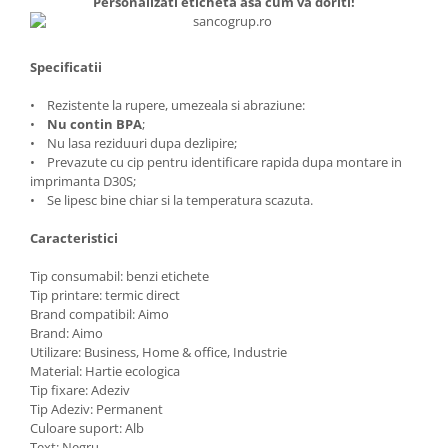
Personalizati eticheta asa cum va doriti!
Specificatii
• Rezistente la rupere, umezeala si abraziune:
•
Nu contin BPA
;
• Nu lasa reziduuri dupa dezlipire;
• Prevazute cu cip pentru identificare rapida dupa montare in
imprimanta D30S;
• Se lipesc bine chiar si la temperatura scazuta.
Caracteristici
Tip consumabil: benzi etichete
Tip printare: termic direct
Brand compatibil: Aimo
Brand: Aimo
Utilizare: Business, Home & office, Industrie
Material: Hartie ecologica
Tip fixare: Adeziv
Tip Adeziv: Permanent
Culoare suport: Alb
Text: Negru