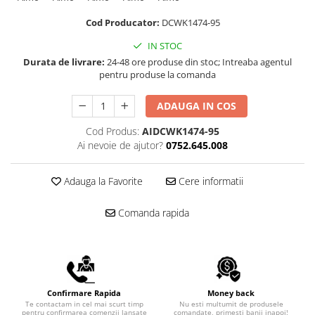
Scule pentru reparatii biciclete |
Preducele si Clesti pentru ocheti
motociclete
finisare bannere
Cod Producator:
DCWK1474-95
Scule si unelte VDE
Preducele Rapid
IN STOC
Scule unelte lucru la inaltime
Capse, Pini si Cuie
Durata de livrare:
24-48 ore produse din stoc; Intreaba agentul
Surubelnite
pentru produse la comanda
Capse Rapid
Surubelnite pentru Mecanici
Cuie Rapid
ADAUGA IN COS
Surubelnite testare tensiune
Ciocane de capsat pentru fixat
(Engineer)
Cod Produs:
AIDCWK1474-95
folie anticondens
Surubelnite VDE KNIPEX
Ai nevoie de ajutor?
0752.645.008
Surubelnite Inox
Surubelnite Electricieni
Adauga la Favorite
Cere informatii
Surubelnite VDE Wera
Comanda rapida
Biti Surubelnita
Extractoare suruburi uzate si
accesorii
Dalti electricieni si punctatoare
Reinnsteig
Confirmare Rapida
Money back
Te contactam in cel mai scurt timp
Nu esti multumit de produsele
pentru confirmarea comenzii lansate
comandate, primesti banii inapoi!