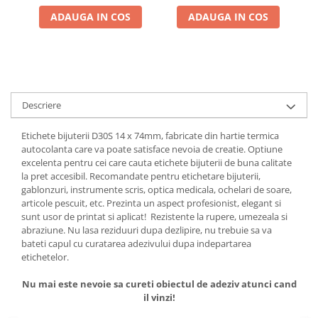
vizuală, compatibile
AIMO D30S, DCXL12574-
A
ADAUGA IN COS
ADAUGA IN COS
exclusiv cu imprimanta
35-65YL
AIMO D30S, DCP1450-
130A3
Descriere
Etichete bijuterii D30S 14 x 74mm, fabricate din hartie termica
autocolanta care va poate satisface nevoia de creatie. Optiune
excelenta pentru cei care cauta etichete bijuterii de buna calitate
la pret accesibil. Recomandate pentru etichetare bijuterii,
gablonzuri, instrumente scris, optica medicala, ochelari de soare,
articole pescuit, etc. Prezinta un aspect profesionist, elegant si
sunt usor de printat si aplicat! Rezistente la rupere, umezeala si
abraziune. Nu lasa reziduuri dupa dezlipire, nu trebuie sa va
bateti capul cu curatarea adezivului dupa indepartarea
etichetelor.
Nu mai este nevoie sa cureti obiectul de adeziv atunci cand
il vinzi!