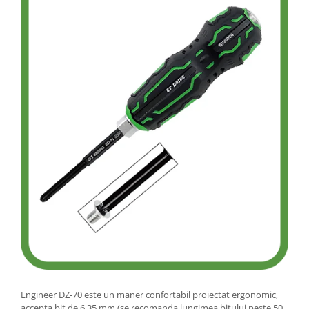
Engineer DZ-70 este un maner confortabil proiectat ergonomic,
accepta bit de 6,35 mm (se recomanda lungimea bitului peste 50