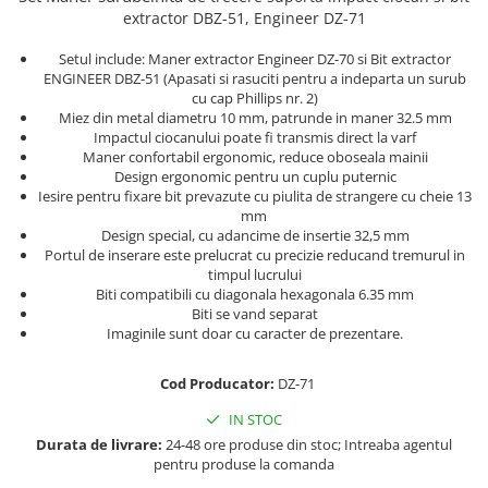
Truse de chei WERA
Etichete cabluri Aimo Phomemo
Batoane silicon pentru decoratiuni
extractor DBZ-51,
Engineer DZ-71
Truse de scule combinate pentru
Batoane silicon cu sclipici
Etichete haine Aimo Phomemo
Setul include: Maner extractor Engineer DZ-70 si Bit extractor
electrieni
Batoane silicon Rapid Fun to Fix
ENGINEER DBZ-51 (Apasati si rasuciti pentru a indeparta un surub
Etichete Aimo Phomemo M110 |
Extractor conectori Engineer
Batoane silicon PVC/ Cabluri
cu cap Phillips nr. 2)
M200 | M220
Miez din metal diametru 10 mm, patrunde in maner 32.5 mm
Geanta | Rucsac pentru scule
Batoane silicon pluta
Etichete Aimo rotunde
Impactul ciocanului poate fi transmis direct la varf
Batoane silicon piele intoarsa
Instrumente recuperatoare
Maner confortabil ergonomic, reduce oboseala mainii
Etichete bijuterii Aimo Phomemo
Design ergonomic pentru un cuplu puternic
magnetice
Duze pentru pistoale de lipit
Dymo
Iesire pentru fixare bit prevazute cu piulita de strangere cu cheie 13
Pompe aspirator fludor si accesorii
Clesti pentru nituri si popnituri
mm
Design special, cu adancime de insertie 32,5 mm
Scule
Nituri etansare Rapid
Portul de inserare este prelucrat cu precizie reducand tremurul in
timpul lucrului
Nituri High performance Rapid
Scule de mana electricieni
Biti compatibili cu diagonala hexagonala 6.35 mm
Nituri automotive Rapid colorate
Scule de mana KNIPEX
Biti se vand separat
Imaginile sunt doar cu caracter de prezentare.
Piulite nit Rapid
Scule multifunctionale si accesorii
Capsatoare pneumatice
Scule pentru aviatie
Cod Producator:
DZ-71
Scule pentru constructii navale si
Pistoale pneumatice batut cuie in
intretinere nave
banda
IN STOC
Scule pentru instalari panouri
Durata de livrare:
24-48 ore produse din stoc; Intreaba agentul
Pistoale pneumatice duale batut
fotovoltaice
pentru produse la comanda
capse sau cuie in banda