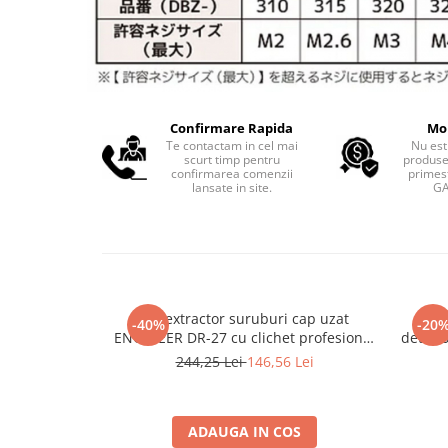
Confirmare Rapida
Mo
Te contactam in cel mai
Nu est
scurt timp pentru
produse
confirmarea comenzii
primest
lansate in site.
GA
Set extractor suruburi cap uzat
Extr
-40%
-20
ENGINEER DR-27 cu clichet profesional
deteri
Fabricat in Japonia
imbus 1
244,25 Lei
146,56 Lei
ADAUGA IN COS