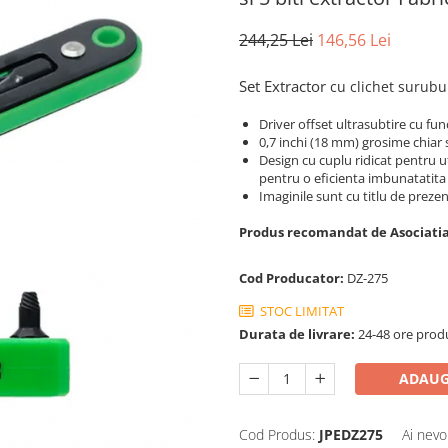
244,25 Lei
146,56 Lei
Set Extractor
cu
clichet
surubu
Driver offset ultrasubtire cu fun
0,7 inchi (18 mm) grosime chiar s
Design cu cuplu ridicat pentru u
pentru o eficienta imbunatatita
Imaginile sunt cu titlu de prezen
Produs recomandat de Asociatia
Cod Producator:
DZ-275
STOC LIMITAT
Durata de livrare:
24-48 ore prod
ADAUG
Cod Produs:
JPEDZ275
Ai nevo