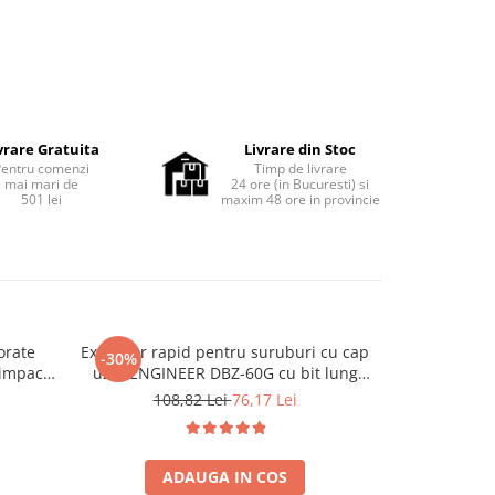
vrare Gratuita
Livrare din Stoc
Pentru comenzi
Timp de livrare
mai mari de
24 ore (in Bucuresti) si
501 lei
maxim 48 ore in provincie
orate
Extractor rapid pentru suruburi cu cap
Extractor Ren
-30%
-27%
impact
uzat ENGINEER DBZ-60G cu bit lung
M8
pentru impact cu ciocanul Fabricat in
108,82 Lei
76,17 Lei
41
Japonia
ADAUGA IN COS
A