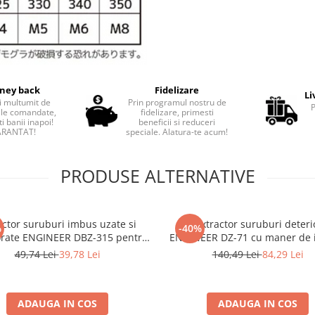
ney back
Fidelizare
Li
i multumit de
Prin programul nostru de
le comandate,
fidelizare, primesti
i banii inapoi!
beneficii si reduceri
RANTAT!
speciale. Alatura-te acum!
PRODUSE ALTERNATIVE
actor suruburi imbus uzate si
Set extractor suruburi deteri
%
-40%
orate ENGINEER DBZ-315 pentru
ENGINEER DZ-71 cu maner de 
.5 mm bit scurt 18 mm Fabricat
si bit extractor DBZ-51
49,74 Lei
39,78 Lei
140,49 Lei
84,29 Lei
in Japonia
ADAUGA IN COS
ADAUGA IN COS