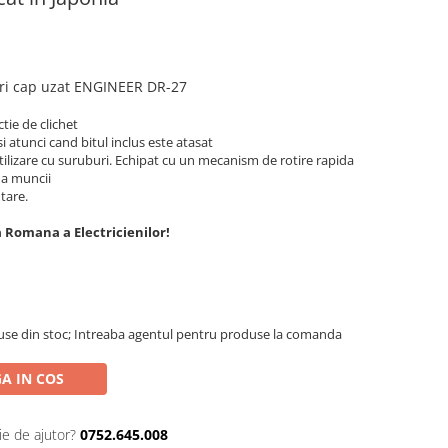
ri
cap uzat
ENGINEER DR-27
ctie de clichet
i atunci cand bitul inclus este atasat
tilizare cu suruburi. Echipat cu un mecanism de rotire rapida
 a muncii
tare.
 Romana a Electricienilor!
use din stoc; Intreaba agentul pentru produse la comanda
A IN COS
ie de ajutor?
0752.645.008