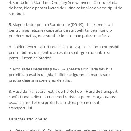
4. Surubelnita Standard (Ordinary Screwdriver) – O surubelnita
de baza, ideala pentru lucrari de rutina ce implica diverse tipuri de
suruburi.
5. Magnetizator pentru Surubelnite (DR-19) – Instrument util
pentru magnetizarea capetelor de surubelnita, permitand o
prindere mai sigura a suruburilor si o manipulare mai facila.
6. Holder pentru Bit-uri Extensibil (DR-23) – Un suport extensibil
pentru bit-uri, util pentru accesul in spatii greu accesibile si
pentru lucrari de precizie.
7. Articulatie Universala (DR-25) – Aceasta articulatie flexibila
permite accesul in unghiuri dificile, asigurand o manevrare
precisa chiar si in zone greu de atins.
8. Husa de Transport Textila de Tip Roll-up – Husa de transport
confectionata din material textil rezistent permite organizarea
usoara a uneltelor si protectia acestora pe parcursul
transportului.
Caracteristici cheie:
Versatilitate 6-in-1: Contine unelte esentiale pentru extractia si