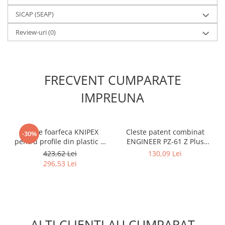
SICAP (SEAP)
Review-uri
(0)
FRECVENT CUMPARATE
IMPREUNA
Cleste foarfeca KNIPEX
Cleste patent combinat
-30%
pentru profile din plastic si
ENGINEER PZ-61 Z Plus
cauciuc, taiere precisa la
pentru extragerea
423,62 Lei
130,09 Lei
45°, 215 mm, pentru profile
suruburilor deteriorate si
296,53 Lei
PVC, garnituri si canale
gripate, taiere si sertizare
cablu, fabricat in Germania
Fabricat in Japonia
94 35 215
ALTI CLIENTI AU CUMPARAT