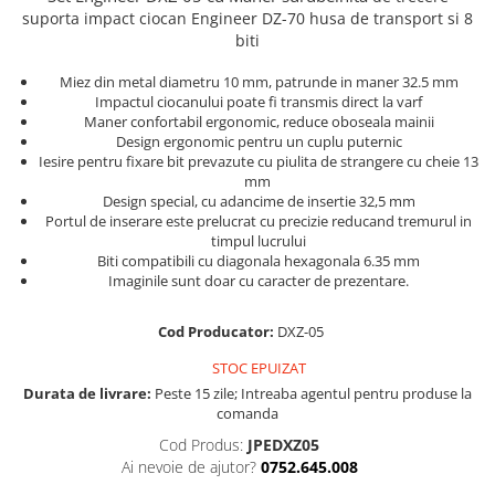
Trusa surubelnite electricieni Wera
Etichete cabluri Aimo Phomemo
suporta impact
ciocan
Engineer DZ-70 husa de transport si 8
Batoane silicon Rapid Industriale
Truse de chei WERA
biti
Etichete haine Aimo Phomemo
Batoane silicon Rapid Profesionale
Truse de scule combinate pentru
Batoane silicon universal
Etichete Aimo Phomemo M110 |
Miez din metal diametru 10 mm, patrunde in maner 32.5 mm
electrieni
Impactul ciocanului poate fi transmis direct la varf
M200 | M220
Batoane silicon sanitar
Truse de scule combinate pentru
Maner confortabil ergonomic, reduce oboseala mainii
Etichete Aimo rotunde
Batoane Silicon Textil
instalatori
Design ergonomic pentru un cuplu puternic
Iesire pentru fixare bit prevazute cu piulita de strangere cu cheie 13
Batoane silicon piele
Cuttere cu clicket pentru taiere
Etichete bijuterii Aimo Phomemo
mm
cabluri forta aluminu sau cupru
Dymo
Batoane silicon lemn
Design special, cu adancime de insertie 32,5 mm
Portul de inserare este prelucrat cu precizie reducand tremurul in
Batoane silicon pentru decoratiuni
Extractor conectori Engineer
timpul lucrului
Batoane silicon cu sclipici
Geanta | Rucsac pentru scule
Biti compatibili cu diagonala hexagonala 6.35 mm
Batoane silicon Rapid Fun to Fix
Imaginile sunt doar cu caracter de prezentare.
Instrumente recuperatoare
Batoane silicon low temperature
magnetice
Cod Producator:
DXZ-05
Batoane silicon PVC/ Cabluri
Patenti speciali
Batoane silicon plastic
STOC EPUIZAT
Pompe aspirator fludor si accesorii
Durata de livrare:
Peste 15 zile; Intreaba agentul pentru produse la
Batoane silicon pluta
comanda
Scule
Batoane silicon piele intoarsa
Cod Produs:
JPEDXZ05
Duze pentru pistoale de lipit
Scule de mana electricieni
Ai nevoie de ajutor?
0752.645.008
Scule de mana KNIPEX
Clesti pentru nituri si popnituri