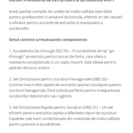
Acest pachet complet de unelte de inalta calitate este ideal
pentru profesionisti si amatorii de bricolaj, oferind un set versatil
si eficient pentru lucrarile de extractie si manipulare a
suruburilor.
Setul contine urmatoarele componente:
1. Surubelnita Go-through (DZ-70) – O surubelnita de tip "go-
through" proiectata pentru lucrari de forta, care ofera o
rezistenta exceptionala si un cuplu maxim. Este ideala pentru
aplicatii de lucru intens.
2. Set Extractoare pentru Suruburi Hexagonale (DBZ-20) –
Contine mai multe capete de extractie special concepute pentru
suruburi hexagonale, fiind solutia perfecta pentru indepartarea
suruburilor deteriorate sau ruginite.
3. Set Extractoare Rapide pentru Suruburi (DBZ-21) – Un set
eficient pentru extractia rapida a diferitelor tipuri de suruburi.
Capetele sale sunt confectionate din materiale de inalta calitate
pentru precizie si durabilitate.