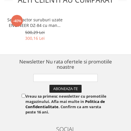
Set extractor suruburi uzate
-40%
ENGINEER DZ-84 cu maner
si 7 biti extractori pentru
500,29 Lei
spatii inguste si adanci
300,16 Lei
Fabricat in Japonia
Newsletter
Nu rata ofertele si promotiile
noastre
Vreau sa primesc newsletter cu promotiile
magazinului. Afla mai multe in
Politica de
Confidentialitate
. Confirm ca am varsta
peste 16 ani.
SOCIAL