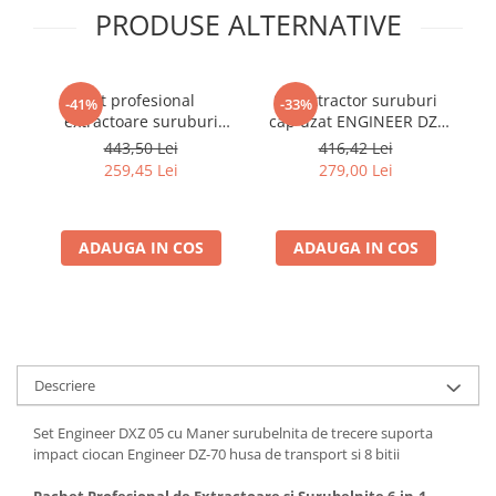
Ocheti Rapid
PRODUSE ALTERNATIVE
Biti Surubelnita
Nituri tubulare Rapid
Extractoare suruburi uzate si
accesorii
Capse, Pini si Cuie
Kit profesional
Set extractor suruburi
Dalti electricieni si punctatoare
Capse Rapid
-41%
-33%
extractoare suruburi
cap uzat ENGINEER DZ-
E
Reinnsteig
Cuie Rapid
deteriorate ENGINEER
273 cu clichet si 7 biti
bi
443,50 Lei
416,42 Lei
Pini Rapid
PDS-01 cu servieta rigida
pentru spatii inguste
259,45 Lei
279,00 Lei
si 9 piese Fabricat in
Fabricat in Japonia
Ciocane de capsat pentru fixat
Japonia
folie anticondens
ADAUGA IN COS
ADAUGA IN COS
Descriere
Set Engineer DXZ 05 cu Maner surubelnita de trecere suporta
impact ciocan Engineer DZ-70 husa de transport si 8 bitii
Pachet Profesional de Extractoare si Surubelnite 6-in-1