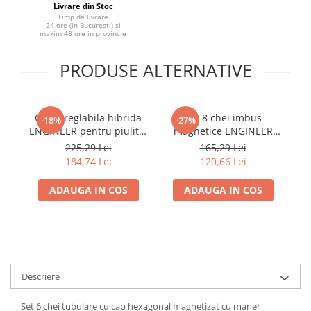
Livrare din Stoc
Timp de livrare
24 ore (in Bucuresti) si
maxim 48 ore in provincie
PRODUSE ALTERNATIVE
Cheie reglabila hibrida
Set 8 chei imbus
-18%
-27%
ENGINEER pentru piulite,
magnetice ENGINEER
contrapiulite si fitinguri
TWB04 cu unghi de lucru
TW
225,29 Lei
165,29 Lei
industriale TWM-13 38.5
30° pentru utilizare
184,74 Lei
120,66 Lei
mm / 45 mm 222 mm
profesionala
ADAUGA IN COS
ADAUGA IN COS
Descriere
Set 6 chei tubulare cu cap hexagonal magnetizat cu maner