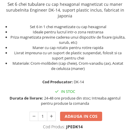
Truse de chei WERA
Etichete cabluri Aimo Phomemo
Batoane silicon pentru decoratiuni
Set 6 chei tubulare
cu cap
hexagonal
magnetizat cu
maner
surubelnita
Engineer DK-14, suport plastic inclus, fabricat in
Truse de scule combinate pentru
Batoane silicon cu sclipici
Etichete haine Aimo Phomemo
Japonia
electrieni
Batoane silicon Rapid Fun to Fix
Etichete Aimo Phomemo M110 |
Extractor conectori Engineer
Batoane silicon PVC/ Cabluri
Set 6 in 1 chei magnetizate cu cap hexagonal
M200 | M220
Ideale pentru lucrul intr-o zona restransa
Geanta | Rucsac pentru scule
Batoane silicon pluta
Etichete Aimo rotunde
Priza magnetizata previne caderea unui dispozitiv de fixare (piulita,
Batoane silicon piele intoarsa
Instrumente recuperatoare
surub, etc)
Etichete bijuterii Aimo Phomemo
magnetice
Maner cu cap rotativ pentru rotire rapida
Duze pentru pistoale de lipit
Dymo
Livrat impreuna cu un suport de plastic suspendat, folosit si ca
Pompe aspirator fludor si accesorii
Clesti pentru nituri si popnituri
suport pentru chei
Materiale: Crom-molibden (cap cheie), Crom-vanadiu (ax), Acetat
Scule
Nituri etansare Rapid
de celuloza (maner)
Nituri High performance Rapid
Scule de mana electricieni
Nituri automotive Rapid colorate
Scule de mana KNIPEX
Cod Producator:
DK-14
Piulite nit Rapid
Scule multifunctionale si accesorii
IN STOC
Capsatoare pneumatice
Scule pentru aviatie
Durata de livrare:
24-48 ore produse din stoc; Intreaba agentul
pentru produse la comanda
Scule pentru constructii navale si
Pistoale pneumatice batut cuie in
intretinere nave
banda
ADAUGA IN COS
Scule pentru instalari panouri
Pistoale pneumatice duale batut
fotovoltaice
capse sau cuie in banda
Cod Produs:
JPEDK14