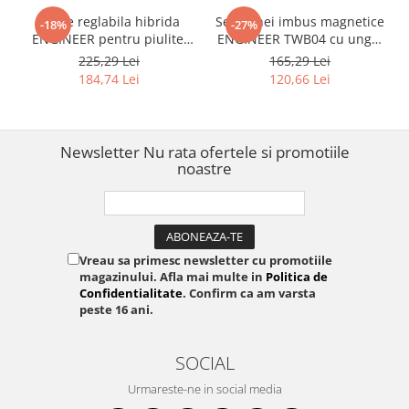
Cheie reglabila hibrida
Set 8 chei imbus magnetice
-18%
-27%
ENGINEER pentru piulite,
ENGINEER TWB04 cu unghi
contrapiulite si fitinguri
de lucru 30° pentru
225,29 Lei
165,29 Lei
industriale TWM-13 38.5
utilizare profesionala
184,74 Lei
120,66 Lei
mm / 45 mm 222 mm
Newsletter
Nu rata ofertele si promotiile
noastre
Vreau sa primesc newsletter cu promotiile
magazinului. Afla mai multe in
Politica de
Confidentialitate
. Confirm ca am varsta
peste 16 ani.
SOCIAL
Urmareste-ne in social media