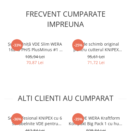
FRECVENT CUMPARATE
IMPREUNA
Șurubelniță VDE Slim WERA
Disc de schimb original
-33%
-25%
162 iS PH/S PlusMinus #1 x
pentru cutterul KNIPEX
80 mm pentru borne
TubiX 90 31 03 BK, pentru
105,94 Lei
95,61 Lei
înguste și aparataj modular
tevi din cupru, alama si otel
70,87 Lei
71,72 Lei
compact 05006455001
inoxidabil
ALTI CLIENTI AU CUMPARAT
Set profesional KNIPEX cu 6
Set VDE WERA Kraftform
-36%
-35%
surubelnite VDE pentru
Kompakt Big Pack 1 cu husă
electricieni, Dreapta,
transport 26 piese pentru
462,84 Lei
928,34 Lei