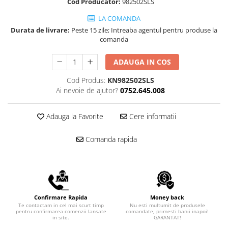
Scule pentru reparatii biciclete |
Cod Producator:
982502SLS
Preducele si Clesti pentru ocheti
motociclete
finisare bannere
LA COMANDA
Scule si unelte VDE
Preducele Rapid
Durata de livrare:
Peste 15 zile; Intreaba agentul pentru produse la
Scule unelte lucru la inaltime
comanda
Capse, Pini si Cuie
Surubelnite
Capse Rapid
ADAUGA IN COS
Surubelnite pentru Mecanici
Cuie Rapid
Cod Produs:
KN982502SLS
Surubelnite testare tensiune
Ciocane de capsat pentru fixat
Ai nevoie de ajutor?
0752.645.008
(Engineer)
folie anticondens
Surubelnite VDE KNIPEX
Adauga la Favorite
Cere informatii
Surubelnite Inox
Surubelnite Electricieni
Comanda rapida
Surubelnite VDE Wera
Biti Surubelnita
Extractoare suruburi uzate si
accesorii
Dalti electricieni si punctatoare
Confirmare Rapida
Money back
Reinnsteig
Te contactam in cel mai scurt timp
Nu esti multumit de produsele
pentru confirmarea comenzii lansate
comandate, primesti banii inapoi!
in site.
GARANTAT!