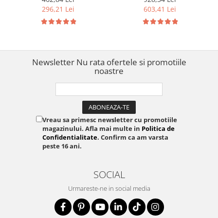
Phillips si Pozidriv Slim,
electricieni, instalații
296,21 Lei
603,41 Lei
testate 1000 V, fabricat in
electrice și mentenanță
Germania 00 20 12 V04
profesională 05006617001
Newsletter
Nu rata ofertele si promotiile
noastre
Vreau sa primesc newsletter cu promotiile
magazinului. Afla mai multe in
Politica de
Confidentialitate
. Confirm ca am varsta
peste 16 ani.
SOCIAL
Urmareste-ne in social media