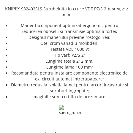
Truse de chei WERA
Etichete cabluri Aimo Phomemo
Batoane silicon pentru decoratiuni
KNIPEX
982402SLS
Surubelnita in cruce
VDE
PZ/S 2
subtire, 212
Truse de scule combinate pentru
Batoane silicon cu sclipici
Etichete haine Aimo Phomemo
mm
electrieni
Batoane silicon Rapid Fun to Fix
Etichete Aimo Phomemo M110 |
Extractor conectori Engineer
Maner bicomponent optimizat ergonomic pentru
Batoane silicon PVC/ Cabluri
M200 | M220
reducerea oboselii si transmisie optima a fortei;
Geanta | Rucsac pentru scule
Batoane silicon pluta
Etichete Aimo rotunde
Designul manerului previne rostogolirea;
Batoane silicon piele intoarsa
Instrumente recuperatoare
Otel crom vanadiu molibden;
Etichete bijuterii Aimo Phomemo
magnetice
Testata VDE 1000 V;
Duze pentru pistoale de lipit
Dymo
Tip varf: PZ/S 2;
Pompe aspirator fludor si accesorii
Clesti pentru nituri si popnituri
Lungime totala 212 mm;
Scule
Lungime lama 100 mm;
Nituri etansare Rapid
Recomandata pentru instalare componente electronice de
Nituri High performance Rapid
Scule de mana electricieni
ex. circuit automat intrerupatoare;
Nituri automotive Rapid colorate
Scule de mana KNIPEX
Diametru redus la izolatia lamei pentru arcuri incastrate si
suruburi ingropate;
Piulite nit Rapid
Scule multifunctionale si accesorii
Imaginile sunt cu titlu de prezentare.
Capsatoare pneumatice
Scule pentru aviatie
Scule pentru constructii navale si
Pistoale pneumatice batut cuie in
intretinere nave
banda
Scule pentru instalari panouri
Pistoale pneumatice duale batut
fotovoltaice
capse sau cuie in banda