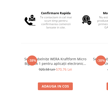
Confirmare Rapida
Mo
Te contactam in cel mai
Nu est
scurt timp pentru
produse
confirmarea comenzii
primest
lansate in site.
GA
Set șurubelnițe WERA Kraftform Micro
Set șuru
-38%
-38%
Big Pack 1 pentru aplicații electronice,
12 Un
service GSM, laptop și echipamente de
electro
920,58 Lei
570,76 Lei
precizie 25 piese 05134000001
elect
ADAUGA IN COS