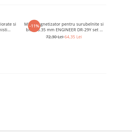
iorate si
Mini magnetizator pentru surubelnite si
Set 4 bi
-11%
-20%
isti
biti 4-6.35 mm ENGINEER DR-29Y set 3
suruburi 
icat in
buc
72,30 Lei
64,35 Lei
1