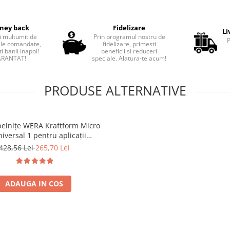
ney back
Fidelizare
Li
i multumit de
Prin programul nostru de
le comandate,
fidelizare, primesti
i banii inapoi!
beneficii si reduceri
RANTAT!
speciale. Alatura-te acum!
PRODUSE ALTERNATIVE
belnițe WERA Kraftform Micro
iversal 1 pentru aplicații
nice, service GSM, laptop și
428,56 Lei
265,70 Lei
ronice de precizie 12 piese
05073675001
ADAUGA IN COS