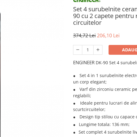
Set 4 surubelnite cera
90 cu 2 capete pentru r
circuitelor
374,72 Lei
206,10 Lei
ADAUG
ENGINEER
DK-90 Set 4
surubeln
Set 4 in 1 surubelnite elect
●
un corp elegant;
Varf din zirconiu ceramic p
●
reglabili;
Ideale pentru lucrari de ali
●
scurtcircuitelor;
Design tip stilou cu capace 
●
Lungime totala: 136 mm;
●
Set complet 4 surubelnite liv
●