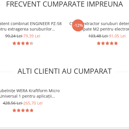
FRECVENT CUMPARATE IMPREUNA
patent combinat ENGINEER PZ-58
Cleste extractor suruburi deter
-12%
tru extragerea suruburilor
gripate M2 pentru electron
rate si gripate 160 mm Fabricat
ENGINEER PZ-57 120 mm Fabr
99,24 Lei
79,39 Lei
103,48 Lei
91,05 Lei
in Japonia
Japonia
ALTI CLIENTI AU CUMPARAT
ubelnițe WERA Kraftform Micro
Universal 1 pentru aplicații
ronice, service GSM, laptop și
428,56 Lei
265,70 Lei
tronice de precizie 12 piese
05073675001