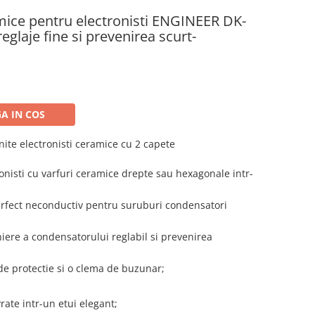
mice pentru electronisti ENGINEER DK-
eglaje fine si prevenirea scurt-
A IN COS
ite electronisti
ceramice
cu 2 capete
ronisti cu varfuri ceramice drepte sau hexagonale intr-
erfect neconductiv pentru suruburi condensatori
niere a condensatorului reglabil si prevenirea
de protectie si o clema de buzunar;
rate intr-un etui elegant;