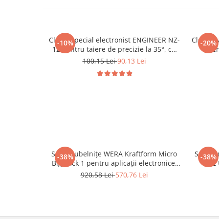
Cleste special electronist ENGINEER NZ-
Cleste 
-10%
-20%
12 pentru taiere de precizie la 35°, cu
pen
varfuri superfine 125 mm Fabricat in
deterio
100,15 Lei
90,13 Lei
Japonia
Set șurubelnițe WERA Kraftform Micro
Set șur
-38%
-38%
Big Pack 1 pentru aplicații electronice,
12 
service GSM, laptop și echipamente de
elect
920,58 Lei
570,76 Lei
precizie 25 piese 05134000001
elec