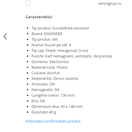
Scule pentru reparatii biciclete |
Preducele si Clesti pentru ocheti
motociclete
finisare bannere
Scule si unelte VDE
Caracteristici:
Preducele Rapid
Scule unelte lucru la inaltime
Capse, Pini si Cuie
Tip produs: Surubelnite ceramice
Surubelnite
Brand: ENGINEER
Capse Rapid
Surubelnite pentru Mecanici
Tip produs: Set
Cuie Rapid
Numar bucati pe set: 4
Surubelnite testare tensiune
Ciocane de capsat pentru fixat
Tip cap: Drept, Hexagonal, Cruce
(Engineer)
folie anticondens
Functii: Varf nemagnetic, antistatic, de precizie
Surubelnite VDE KNIPEX
Domeniu: Electronica
Material corp: Plastic
Surubelnite Inox
Culoare: Asortat
Surubelnite Electricieni
Material bit: Zircon ceramic
Surubelnite VDE Wera
Antistatic: DA
Nemagnetic: DA
Biti Surubelnita
Lungime creion: 136 mm
Extractoare suruburi uzate si
Etui: DA
accesorii
Dimensiuni etui: 45 x 148 mm
Greutate: 40 g
Dalti electricieni si punctatoare
Reinnsteig
Informatii conformitate produs