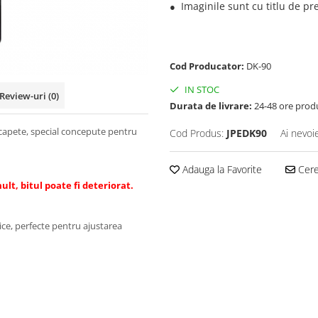
Imaginile sunt cu titlu de pr
●
​​​​​​
Cod Producator:
DK-90
IN STOC
Review-uri
(0)
Durata de livrare:
24-48 ore prod
 capete, special concepute pentru
Cod Produs:
JPEDK90
Ai nevoi
Adauga la Favorite
Cere 
lt, bitul poate fi deteriorat.
ice, perfecte pentru ajustarea