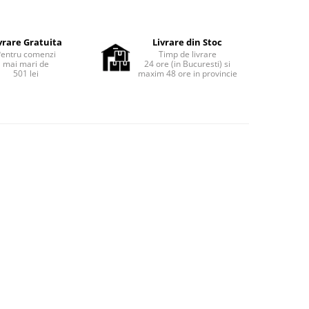
vrare Gratuita
Livrare din Stoc
Pentru comenzi
Timp de livrare
mai mari de
24 ore (in Bucuresti) si
501 lei
maxim 48 ore in provincie