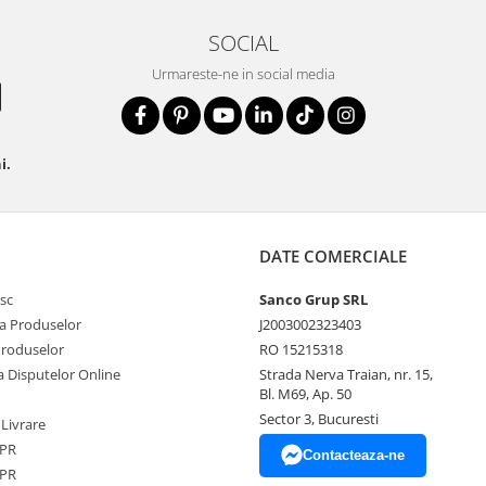
SOCIAL
Urmareste-ne in social media
i.
DATE COMERCIALE
sc
Sanco Grup SRL
a Produselor
J2003002323403
Produselor
RO 15215318
a Disputelor Online
Strada Nerva Traian, nr. 15,
Bl. M69, Ap. 50
Sector 3, Bucuresti
 Livrare
DPR
Contacteaza-ne
DPR