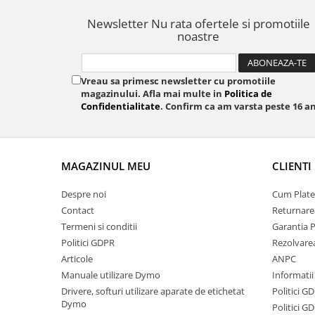
Newsletter
Nu rata ofertele si promotiile
noastre
Vreau sa primesc newsletter cu promotiile
magazinului. Afla mai multe in
Politica de
Confidentialitate
. Confirm ca am varsta peste 16 an
MAGAZINUL MEU
CLIENTI
Despre noi
Cum Plate
Contact
Returnare
Termeni si conditii
Garantia 
Politici GDPR
Rezolvare
Articole
ANPC
Manuale utilizare Dymo
Informatii
Drivere, softuri utilizare aparate de etichetat
Politici G
Dymo
Politici G