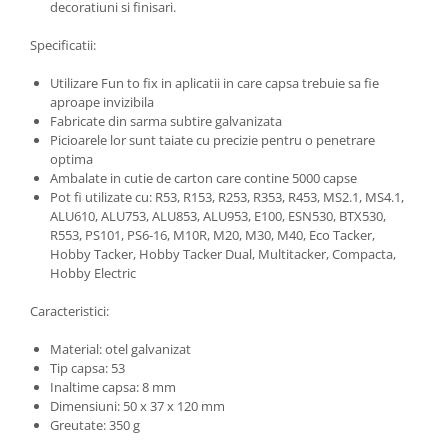
decoratiuni si finisari.
Specificatii:
Utilizare Fun to fix in aplicatii in care capsa trebuie sa fie
aproape invizibila
Fabricate din sarma subtire galvanizata
Picioarele lor sunt taiate cu precizie pentru o penetrare
optima
Ambalate in cutie de carton care contine 5000 capse
Pot fi utilizate cu: R53, R153, R253, R353, R453, MS2.1, MS4.1,
ALU610, ALU753, ALU853, ALU953, E100, ESN530, BTX530,
R553, PS101, PS6-16, M10R, M20, M30, M40, Eco Tacker,
Hobby Tacker, Hobby Tacker Dual, Multitacker, Compacta,
Hobby Electric
Caracteristici:
Material: otel galvanizat
Tip capsa: 53
Inaltime capsa: 8 mm
Dimensiuni: 50 x 37 x 120 mm
Greutate: 350 g