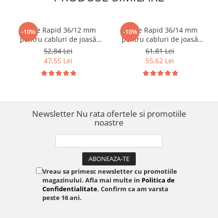
Capse Rapid 36/12 mm
Capse Rapid 36/14 mm
-10%
-10%
pentru cabluri de joasă
pentru cabluri de joasă
tensiune până la 50V,
tensiune până la 50V,
52,84 Lei
61,81 Lei
galvanizate, semicirculare
galvanizate, semicirculare
47,55 Lei
55,62 Lei
divergente DP, compatibile
divergente DP, compatibile
Rapid R36 și PRO R36E,
Rapid R36 și PRO R36E,
1000 bucăți 11885110
1000 bucăți 11886910
Newsletter
Nu rata ofertele si promotiile
noastre
Vreau sa primesc newsletter cu promotiile
magazinului. Afla mai multe in
Politica de
Confidentialitate
. Confirm ca am varsta
peste 16 ani.