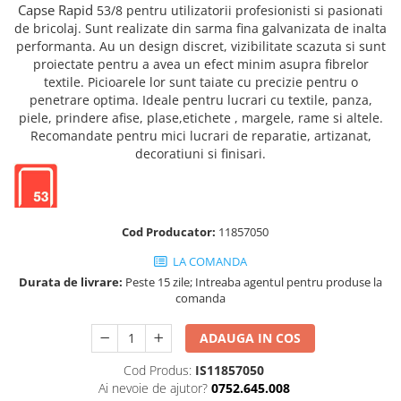
Truse de chei WERA
Etichete cabluri Aimo Phomemo
Batoane silicon pentru decoratiuni
Capse Rapid
53/8 pentru utilizatorii profesionisti si pasionati
de bricolaj. Sunt realizate din sarma fina
galvanizata
de inalta
Truse de scule combinate pentru
Batoane silicon cu sclipici
Etichete haine Aimo Phomemo
performanta. Au un design discret, vizibilitate scazuta si sunt
electrieni
Batoane silicon Rapid Fun to Fix
proiectate pentru a avea un efect minim asupra fibrelor
Etichete Aimo Phomemo M110 |
Extractor conectori Engineer
Batoane silicon PVC/ Cabluri
textile. Picioarele lor sunt taiate cu precizie pentru o
M200 | M220
Geanta | Rucsac pentru scule
penetrare optima. Ideale pentru lucrari cu textile, panza,
Batoane silicon pluta
Etichete Aimo rotunde
piele, prindere afise, plase,
etichete
, margele, rame si altele.
Batoane silicon piele intoarsa
Instrumente recuperatoare
Recomandate pentru mici lucrari de reparatie, artizanat,
Etichete bijuterii Aimo Phomemo
magnetice
Duze pentru pistoale de lipit
decoratiuni si finisari.
Dymo
Pompe aspirator fludor si accesorii
Clesti pentru nituri si popnituri
Scule
Nituri etansare Rapid
Nituri High performance Rapid
Scule de mana electricieni
Cod Producator:
11857050
Nituri automotive Rapid colorate
Scule de mana KNIPEX
LA COMANDA
Piulite nit Rapid
Scule multifunctionale si accesorii
Durata de livrare:
Peste 15 zile; Intreaba agentul pentru produse la
Capsatoare pneumatice
Scule pentru aviatie
comanda
Scule pentru constructii navale si
Pistoale pneumatice batut cuie in
ADAUGA IN COS
intretinere nave
banda
Scule pentru instalari panouri
Pistoale pneumatice duale batut
Cod Produs:
IS11857050
fotovoltaice
capse sau cuie in banda
Ai nevoie de ajutor?
0752.645.008