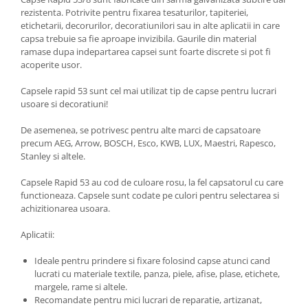
rezistenta. Potrivite pentru fixarea tesaturilor, tapiteriei,
etichetarii, decorurilor, decoratiunilori sau in alte aplicatii in care
capsa trebuie sa fie aproape invizibila. Gaurile din material
ramase dupa indepartarea capsei sunt foarte discrete si pot fi
acoperite usor.
Capsele rapid 53 sunt cel mai utilizat tip de capse pentru lucrari
usoare si decoratiuni!
De asemenea, se potrivesc pentru alte marci de capsatoare
precum AEG, Arrow, BOSCH, Esco, KWB, LUX, Maestri, Rapesco,
Stanley si altele.
Capsele Rapid 53 au cod de culoare rosu, la fel capsatorul cu care
functioneaza. Capsele sunt codate pe culori pentru selectarea si
achizitionarea usoara.
Aplicatii:
Ideale pentru prindere si fixare folosind capse atunci cand
lucrati cu materiale textile, panza, piele, afise, plase, etichete,
margele, rame si altele.
Recomandate pentru mici lucrari de reparatie, artizanat,