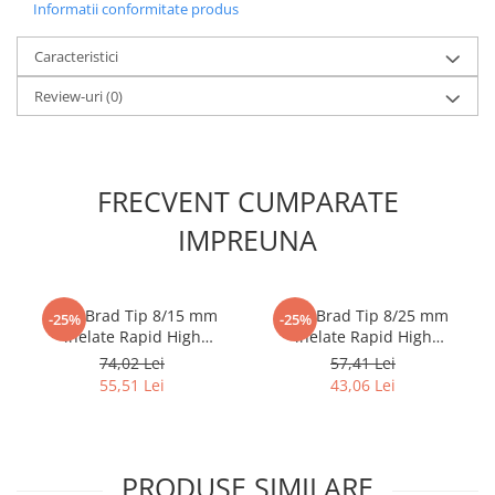
Informatii conformitate produs
Caracteristici
Review-uri
(0)
FRECVENT CUMPARATE
IMPREUNA
Cuie Brad Tip 8/15 mm
Cuie Brad Tip 8/25 mm
-25%
-25%
inelate Rapid High
inelate Rapid High
Performance pentru plinte,
Performance pentru plinte,
74,02 Lei
57,41 Lei
baghete decorative si
lambriu si mobilier, 5000
55,51 Lei
43,06 Lei
mobilier, 5000 bucati
bucati 40014272
40100532
PRODUSE SIMILARE