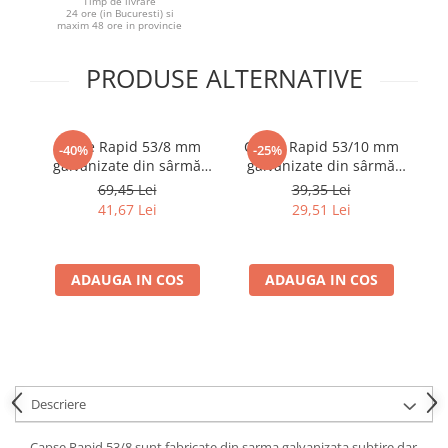
Timp de livrare
24 ore (in Bucuresti) si
maxim 48 ore in provincie
PRODUSE ALTERNATIVE
Capse Rapid 53/8 mm
Capse Rapid 53/10 mm
C
-40%
-25%
galvanizate din sârmă
galvanizate din sârmă
subțire pentru
subțire pentru
69,45 Lei
39,35 Lei
decorațiuni, textile și
decorațiuni, textile și
41,67 Lei
29,51 Lei
plase insecte, 5000 bucăți
plase insecte, 5000 bucăți
pl
11857050
11858810
ADAUGA IN COS
ADAUGA IN COS
Descriere
Capse Rapid 53/8 sunt fabricate din sarma galvanizata subtire dar