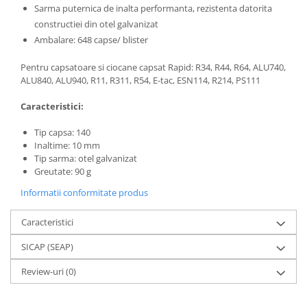
Sarma puternica de inalta performanta, rezistenta datorita
constructiei din otel galvanizat
Ambalare: 648 capse/ blister
Pentru capsatoare si ciocane capsat Rapid: R34, R44, R64, ALU740,
ALU840, ALU940, R11, R311, R54, E-tac, ESN114, R214, PS111
Caracteristici:
Tip capsa: 140
Inaltime: 10 mm
Tip sarma: otel galvanizat
Greutate: 90 g
Informatii conformitate produs
Caracteristici
SICAP (SEAP)
Review-uri
(0)