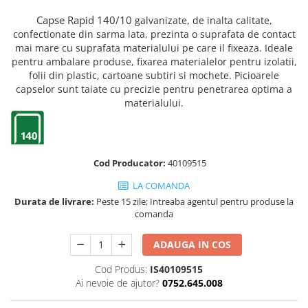
Truse de chei WERA
Etichete cabluri Aimo Phomemo
Batoane silicon pentru decoratiuni
Capse Rapid 140/10
galvanizate, de inalta calitate,
Truse de scule combinate pentru
Batoane silicon cu sclipici
Etichete haine Aimo Phomemo
confectionate din sarma lata, prezinta o suprafata de contact
electrieni
Batoane silicon Rapid Fun to Fix
mai mare cu suprafata materialului pe care il fixeaza. Ideale
Etichete Aimo Phomemo M110 |
Extractor conectori Engineer
Batoane silicon PVC/ Cabluri
pentru ambalare produse
,
fixarea materialelor pentru izolatii
,
M200 | M220
folii din plastic, cartoane subtiri si mochete. Picioarele
Geanta | Rucsac pentru scule
Batoane silicon pluta
Etichete Aimo rotunde
capselor sunt taiate cu precizie pentru penetrarea optima a
Batoane silicon piele intoarsa
Instrumente recuperatoare
materialului.
Etichete bijuterii Aimo Phomemo
magnetice
Duze pentru pistoale de lipit
Dymo
Pompe aspirator fludor si accesorii
Clesti pentru nituri si popnituri
Scule
Nituri etansare Rapid
Cod Producator:
40109515
Nituri High performance Rapid
Scule de mana electricieni
LA COMANDA
Nituri automotive Rapid colorate
Scule de mana KNIPEX
Durata de livrare:
Peste 15 zile; Intreaba agentul pentru produse la
Piulite nit Rapid
Scule multifunctionale si accesorii
comanda
Capsatoare pneumatice
Scule pentru aviatie
ADAUGA IN COS
Scule pentru constructii navale si
Pistoale pneumatice batut cuie in
intretinere nave
banda
Cod Produs:
IS40109515
Scule pentru instalari panouri
Pistoale pneumatice duale batut
Ai nevoie de ajutor?
0752.645.008
fotovoltaice
capse sau cuie in banda