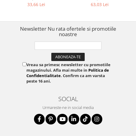
folie anticondens și
folie anticondens și
33,66 Lei
63,03 Lei
acoperișuri, 2000 bucăți
acoperișuri, 5000 bucăți
11910731
11912311
Newsletter
Nu rata ofertele si promotiile
noastre
Vreau sa primesc newsletter cu promotiile
magazinului. Afla mai multe in
Politica de
Confidentialitate
. Confirm ca am varsta
peste 16 ani.
SOCIAL
Urmareste-ne in social media