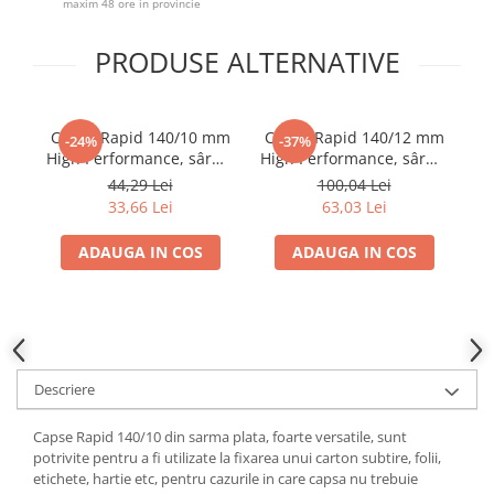
maxim 48 ore in provincie
PRODUSE ALTERNATIVE
Capse Rapid 140/10 mm
Capse Rapid 140/12 mm
C
-24%
-37%
High Performance, sârmă
High Performance, sârmă
Hi
plată galvanizată, pentru
plată galvanizată, pentru
pl
44,29 Lei
100,04 Lei
folie anticondens și
folie anticondens și
33,66 Lei
63,03 Lei
acoperișuri, 2000 bucăți
acoperișuri, 5000 bucăți
ac
11910731
11912311
ADAUGA IN COS
ADAUGA IN COS
Descriere
Capse Rapid 140/10 din sarma plata, foarte versatile, sunt
potrivite pentru a fi utilizate la fixarea unui carton subtire, folii,
etichete, hartie etc, pentru cazurile in care capsa nu trebuie