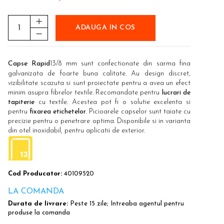
ADAUGA IN COS
Capse Rapid
13/8 mm sunt confectionate din sarma fina
galvanizata de foarte buna calitate. Au design discret,
vizibilitate scazuta si sunt proiectate pentru a avea un efect
minim asupra fibrelor textile. Recomandate pentru
lucrari de
tapiterie
cu textile. Acestea pot fi o solutie excelenta si
pentru
fixarea etichetelor
. Picioarele capselor sunt taiate cu
precizie pentru o penetrare optima. Disponibile si in varianta
din otel inoxidabil, pentru aplicatii de exterior.
Cod Producator:
40109520
LA COMANDA
Durata de livrare:
Peste 15 zile; Intreaba agentul pentru
produse la comanda