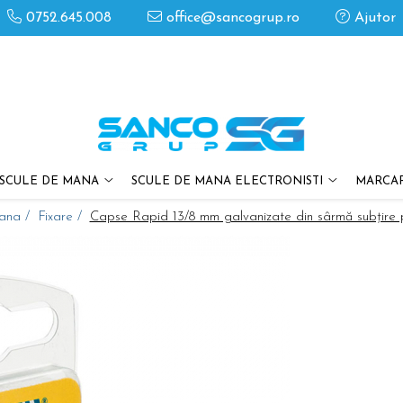
0752.645.008
office@sancogrup.ro
Ajutor
SCULE DE MANA
SCULE DE MANA ELECTRONISTI
MARCAR
mana /
Fixare /
Capse Rapid 13/8 mm galvanizate din sârmă subțire pen