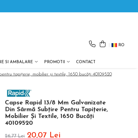
RO
E SI AMBALARE
PROMOTII
CONTACT
tru tapițerie, mobilier și textile, 1650 bucăți 40109520
Capse Rapid 13/8 Mm Galvanizate
Din Sârmă Subțire Pentru Tapițerie,
Mobilier Și Textile, 1650 Bucăți
40109520
20,07 Lei
26,77 Lei