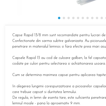
Etichete haine Aimo Phomemo
Truse de chei WERA
Batoane silicon pentru decoratiuni
Etichete Aimo Phomemo M110 |
Truse de scule combinate pentru
Batoane silicon cu sclipici
M200 | M220
electrieni
Batoane silicon Rapid Fun to Fix
Extractor conectori Engineer
Etichete Aimo rotunde
Batoane silicon PVC/ Cabluri
Geanta | Rucsac pentru scule
Etichete bijuterii Aimo Phomemo
Batoane silicon pluta
Dymo
Batoane silicon piele intoarsa
Instrumente recuperatoare
Capse Rapid 13/8 mm sunt recomandate pentru lucrari de tapi
magnetice
Duze pentru pistoale de lipit
Confectionate din sarma subtire galvanizata. Au piciorusel
Pompe aspirator fludor si accesorii
penetrare in materialul lemnos si fara efecte prea mari asup
Clesti pentru nituri si popnituri
Scule
Nituri etansare Rapid
Capsele Rapid 13 au cod de culoare galben, la fel capsato
Nituri High performance Rapid
Scule de mana electricieni
codate pe culori pentru selectarea si achizitionarea usoara
Nituri automotive Rapid colorate
Scule de mana KNIPEX
Piulite nit Rapid
Scule multifunctionale si accesorii
Cum se determina marimea capsei pentru aplicarea tapiter
Capsatoare pneumatice
Scule pentru aviatie
Scule pentru constructii navale si
Pistoale pneumatice batut cuie in
In alegerea lungimii corespunzatoare a picioarelor capselo
intretinere nave
banda
care trebuie capsat si duritatea lemnului.
Scule pentru instalari panouri
Pistoale pneumatice duale batut
De regula, in lemn de esenta tare, este suficienta penetra
fotovoltaice
capse sau cuie in banda
lemnul moale - pana la aproximativ 9 mm.