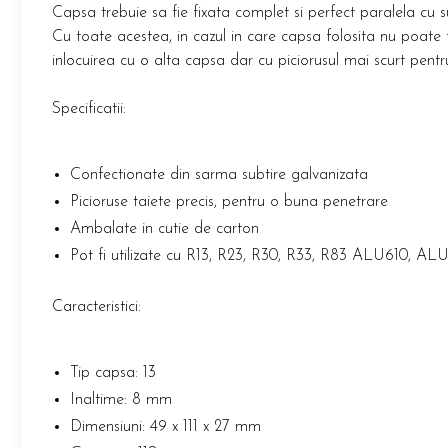
Scule pentru reparatii biciclete |
Preducele si Clesti pentru ocheti
Capsa trebuie sa fie fixata complet si perfect paralela cu
motociclete
finisare bannere
Cu toate acestea, in cazul in care capsa folosita nu poat
Scule si unelte VDE
Preducele Rapid
inlocuirea cu o alta capsa dar cu piciorusul mai scurt pentru
Scule unelte lucru la inaltime
Capse, Pini si Cuie
Surubelnite
Specificatii:
Capse Rapid
Surubelnite pentru Mecanici
Cuie Rapid
Surubelnite testare tensiune (Engineer)
Ciocane de capsat pentru fixat folie
Confectionate din sarma subtire galvanizata
Surubelnite VDE KNIPEX
anticondens
Picioruse taiete precis, pentru o buna penetrare
Surubelnite Inox
Ambalate in cutie de carton
Surubelnite Electricieni
Pot fi utilizate cu R13, R23, R30, R33, R83 ALU610, AL
Surubelnite VDE Wera
Biti Surubelnita
Caracteristici:
Extractoare suruburi uzate si
accesorii
Dalti electricieni si punctatoare
Tip capsa: 13
Reinnsteig
Inaltime: 8 mm
Dimensiuni: 49 x 111 x 27 mm