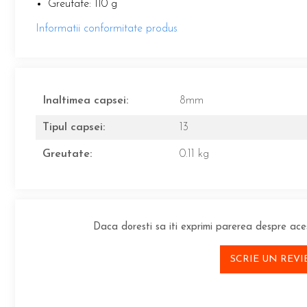
Greutate: 110 g
Informatii conformitate produs
Inaltimea capsei:
8mm
Tipul capsei:
13
Greutate:
0.11 kg
Daca doresti sa iti exprimi parerea despre ac
SCRIE UN REV