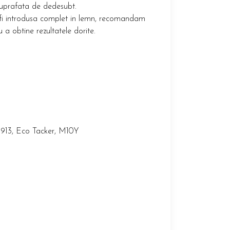
 suprafata de dedesubt.
e fi introdusa complet in lemn, recomandam
 a obtine rezultatele dorite.
U913, Eco Tacker, M10Y