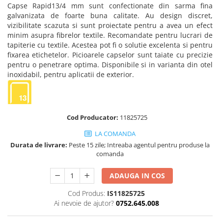
Truse de chei WERA
Etichete cabluri Aimo Phomemo
Batoane silicon pentru decoratiuni
Capse Rapid
13/4 mm sunt confectionate din sarma fina
galvanizata de foarte buna calitate. Au design discret,
Truse de scule combinate pentru
Batoane silicon cu sclipici
Etichete haine Aimo Phomemo
vizibilitate scazuta si sunt proiectate pentru a avea un efect
electrieni
Batoane silicon Rapid Fun to Fix
minim asupra
fibrelor textile
. Recomandate pentru lucrari de
Etichete Aimo Phomemo M110 |
Extractor conectori Engineer
Batoane silicon PVC/ Cabluri
tapiterie cu textile. Acestea pot fi o solutie excelenta si pentru
M200 | M220
Geanta | Rucsac pentru scule
fixarea etichetelor
. Picioarele capselor sunt taiate cu precizie
Batoane silicon pluta
Etichete Aimo rotunde
pentru o penetrare optima. Disponibile si in varianta din otel
Batoane silicon piele intoarsa
Instrumente recuperatoare
inoxidabil, pentru aplicatii de exterior.
Etichete bijuterii Aimo Phomemo
magnetice
Duze pentru pistoale de lipit
Dymo
Pompe aspirator fludor si accesorii
Clesti pentru nituri si popnituri
Scule
Nituri etansare Rapid
Cod Producator:
11825725
Nituri High performance Rapid
Scule de mana electricieni
LA COMANDA
Nituri automotive Rapid colorate
Scule de mana KNIPEX
Durata de livrare:
Peste 15 zile; Intreaba agentul pentru produse la
Piulite nit Rapid
Scule multifunctionale si accesorii
comanda
Capsatoare pneumatice
Scule pentru aviatie
ADAUGA IN COS
Scule pentru constructii navale si
Pistoale pneumatice batut cuie in
intretinere nave
banda
Cod Produs:
IS11825725
Scule pentru instalari panouri
Pistoale pneumatice duale batut
Ai nevoie de ajutor?
0752.645.008
fotovoltaice
capse sau cuie in banda