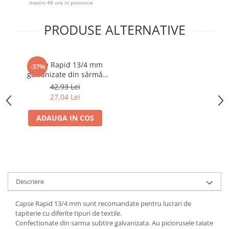
maxim 48 ore in provincie
PRODUSE ALTERNATIVE
Capse Rapid 13/4 mm
-37%
galvanizate din sârmă
subțire pentru tapițerie,
42,93 Lei
mobilier și textile, 5000
27,04 Lei
bucăți 11825700
ADAUGA IN COS
Descriere
Capse Rapid 13/4 mm sunt recomandate pentru lucrari de
tapiterie cu diferite tipuri de textile.
Confectionate din sarma subtire galvanizata. Au piciorusele taiate