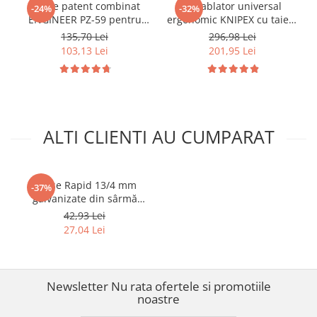
Cleste patent combinat
Decablator universal
-24%
-32%
ENGINEER PZ-59 pentru
ergonomic KNIPEX cu taiere
extragerea suruburilor
longitudinala a izolatiei,
135,70 Lei
296,98 Lei
deteriorate si gripate 200
pentru cabluri rotunde,
103,13 Lei
201,95 Lei
mm Fabricat in Japonia
fabricat in Germania 16 95
01 SB
ALTI CLIENTI AU CUMPARAT
Capse Rapid 13/4 mm
-37%
galvanizate din sârmă
subțire pentru tapițerie,
42,93 Lei
mobilier și textile, 5000
27,04 Lei
bucăți 11825700
Newsletter
Nu rata ofertele si promotiile
noastre