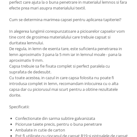
perfect care ajuta la o buna penetrare in materialul lemnos si fara
efecte prea mari asupra materialului textil.
Cum se determina marimea capsei pentru aplicarea tapiteriei?
In alegerea lungimii corespunzatoare a picioarelor capselor vom
tine cont de grosimea materialului care trebuie capsat si
duritatea lemnului.
De regula, in lemn de esenta tare, este suficienta penetrarea in
lemn aproximativ 3 pana la 5 mm iar in lemnul moale - pana la
aproximativ 9 mm.
Capsa trebuie sa fie fixata complet si perfect paralela cu
suprafata de dedesubt.
Cu toate acestea, in cazul in care capsa folosita nu poate fi
introdusa complet in lemn, recomandam inlocuirea cu o alta
capsa dar cu piciorusul mai scurt pentru a obtine rezultatele
dorite.
Specificatii:
Confectionate din sarma subtire galvanizata
Picioruse taiete precis, pentru o buna penetrare
Ambalate in cutie de carton
Pot fi utilizate cu ciocanul de capsat R19 si pistoalele de capsat