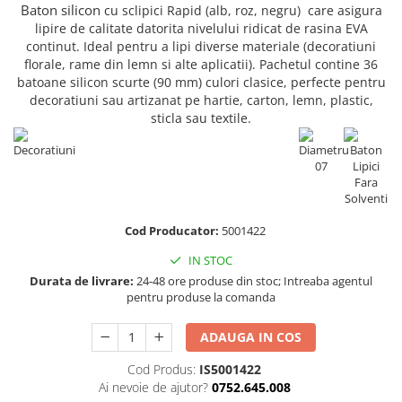
Truse de chei WERA
Etichete cabluri Aimo Phomemo
Batoane silicon pentru decoratiuni
Baton silicon
cu sclipici Rapid (alb, roz, negru)
care asigura
lipire de calitate
datorita nivelului ridicat de rasina EVA
Truse de scule combinate pentru
Batoane silicon cu sclipici
Etichete haine Aimo Phomemo
continut. Ideal pentru a lipi diverse materiale (decoratiuni
electrieni
Batoane silicon Rapid Fun to Fix
florale, rame din lemn si alte aplicatii). Pachetul contine 36
Etichete Aimo Phomemo M110 |
Extractor conectori Engineer
Batoane silicon PVC/ Cabluri
batoane silicon scurte (90 mm) culori clasice, perfecte pentru
M200 | M220
Geanta | Rucsac pentru scule
decoratiuni sau artizanat pe hartie, carton, lemn, plastic,
Batoane silicon pluta
Etichete Aimo rotunde
sticla sau textile.
Batoane silicon piele intoarsa
Instrumente recuperatoare
Etichete bijuterii Aimo Phomemo
magnetice
Duze pentru pistoale de lipit
Dymo
Pompe aspirator fludor si accesorii
Clesti pentru nituri si popnituri
Scule
Nituri etansare Rapid
Nituri High performance Rapid
Scule de mana electricieni
Cod Producator:
5001422
Nituri automotive Rapid colorate
Scule de mana KNIPEX
IN STOC
Piulite nit Rapid
Scule multifunctionale si accesorii
Durata de livrare:
24-48 ore produse din stoc; Intreaba agentul
pentru produse la comanda
Capsatoare pneumatice
Scule pentru aviatie
Scule pentru constructii navale si
Pistoale pneumatice batut cuie in
ADAUGA IN COS
intretinere nave
banda
Scule pentru instalari panouri
Pistoale pneumatice duale batut
Cod Produs:
IS5001422
fotovoltaice
capse sau cuie in banda
Ai nevoie de ajutor?
0752.645.008