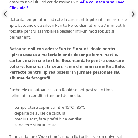
datorita nivelului ridicat de rasina EVA.
Afla ce inseamna EVA!
Click aici!
Datorita temperaturii ridicate la care sunt topite intr-un pistol de
lipit, batoanele de silicon Fun to Fix cu diametrul de 7 mm pot fi
folosite pentru asamblarea pieselor intr-un mod robust si
permanent.
Batoanele silicon adeziv Fun to Fix sunt ideale pentru
lipirea usoara a materialelor de decor pe lemn, hartie,
carton, materiale textile. Recomandate pentru decorare
pahare, lumanari, tricouri, rame din lemn si multe altele.
Perfecte pentru lipirea pozelor in jurnale personale sau
albume de fotografii.
Pachetele cu batoane silicon Rapid se pot pastra un timp
nelimitat in conditii standard de mediu:
• temperatura cuprinsa intre 15°C - 35°C
• departe de surse de caldura
• mediu uscat, fara praf si bine ventilat
• zona rece si intunecata.
Timp actionare (Open time) asupra lipiturii cu silicon universal –