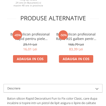
24 ore (in Bucuresti) si
maxim 48 ore in provincie
PRODUSE ALTERNATIVE
Baton silicon profesional
Baton silicon profesional
Ba
-45%
-50%
Rapid pentru piele
Rapid ASS galben pentru
intoarsa, textile si pluta,
asamblare industriala,
te
29,11 Lei
166,79 Lei
galben, Ø12 mm x 94
Ø12 mm x 190 mm, baza
16,01 Lei
83,39 Lei
mm, baza EVA, 50 g,
EVA, 1 kg, compatibil
40107354
EG320 EG340 EG360 PRO,
ADAUGA IN COS
ADAUGA IN COS
40302787
Descriere
Baton silicon Rapid Decoratiuni Fun to Fix color Clasic, care dupa
incalzire si topire intr-un pistol de lipit asigura o lipire de calitate