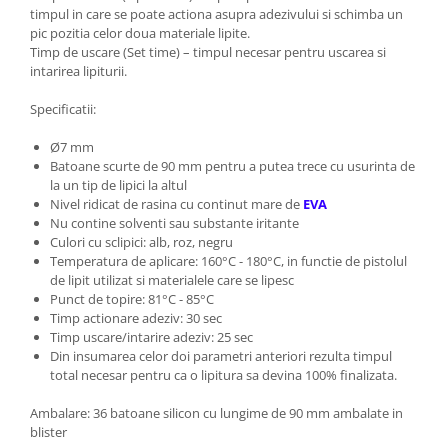
timpul in care se poate actiona asupra adezivului si schimba un
pic pozitia celor doua materiale lipite.
Timp de uscare (Set time) – timpul necesar pentru uscarea si
intarirea lipiturii.
Specificatii:
Ø7 mm
Batoane scurte de 90 mm pentru a putea trece cu usurinta de
la un tip de lipici la altul
Nivel ridicat de rasina cu continut mare de
EVA
Nu contine solventi sau substante iritante
Culori cu sclipici: alb, roz, negru
Temperatura de aplicare: 160°C - 180°C, in functie de pistolul
de lipit utilizat si materialele care se lipesc
Punct de topire: 81°C - 85°C
Timp actionare adeziv: 30 sec
Timp uscare/intarire adeziv: 25 sec
Din insumarea celor doi parametri anteriori rezulta timpul
total necesar pentru ca o lipitura sa devina 100% finalizata.
Ambalare: 36 batoane silicon cu lungime de 90 mm ambalate in
blister