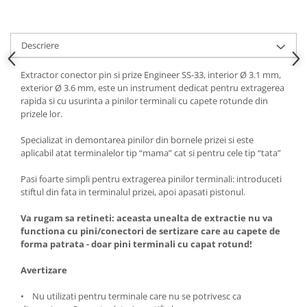
Descriere
Extractor conector pin si prize Engineer SS-33, interior Ø 3.1 mm,
exterior Ø 3.6 mm, este un instrument dedicat pentru extragerea
rapida si cu usurinta a pinilor terminali cu capete rotunde din
prizele lor.
Specializat in demontarea pinilor din bornele prizei si este
aplicabil atat terminalelor tip “mama” cat si pentru cele tip “tata”
Pasi foarte simpli pentru extragerea pinilor terminali: introduceti
stiftul din fata in terminalul prizei, apoi apasati pistonul.
Va rugam sa retineti: aceasta unealta de extractie nu va
functiona cu pini/conectori de sertizare care au capete de
forma patrata - doar pini terminali cu capat rotund!
Avertizare
• Nu utilizati pentru terminale care nu se potrivesc ca