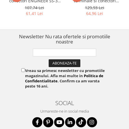
conectori ENGINEER SS-34
terminale si conectori
Ø2.7 mm pentru demontare
ENGINEER PAS-34 cu arc
107,74 Lei
129,93 Lei
contacte electrice
interior Ø2.7 mm din otel
61,41 Lei
64,96 Lei
inox
Newsletter
Nu rata ofertele si promotiile
noastre
Vreau sa primesc newsletter cu promotiile
magazinului. Afla mai multe in
Politica de
Confidentialitate
. Confirm ca am varsta
peste 16 ani.
SOCIAL
Urmareste-ne in social media