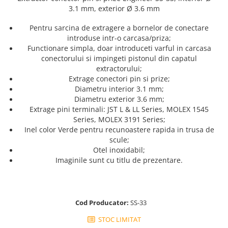
Trusa surubelnite electricieni Wera
Etichete cabluri Aimo Phomemo
3.1 mm,
exterior Ø 3.6 mm
Batoane silicon Rapid Industriale
Truse de chei WERA
Etichete haine Aimo Phomemo
Batoane silicon Rapid Profesionale
Pentru sarcina de extragere a bornelor de conectare
Truse de scule combinate pentru
Batoane silicon universal
Etichete Aimo Phomemo M110 |
introduse intr-o carcasa/priza;
electrieni
M200 | M220
Functionare simpla, doar introduceti varful in carcasa
Batoane silicon sanitar
Truse de scule combinate pentru
conectorului si impingeti pistonul din capatul
Etichete Aimo rotunde
Batoane Silicon Textil
instalatori
extractorului;
Batoane silicon piele
Cuttere cu clicket pentru taiere
Extrage conectori pin si prize;
Etichete bijuterii Aimo Phomemo
cabluri forta aluminu sau cupru
Diametru interior 3.1 mm;
Dymo
Batoane silicon lemn
Diametru exterior 3.6 mm;
Batoane silicon pentru decoratiuni
Extractor conectori Engineer
Extrage pini terminali: JST L & LL Series, MOLEX 1545
Batoane silicon cu sclipici
Series, MOLEX 3191 Series;
Geanta | Rucsac pentru scule
Batoane silicon Rapid Fun to Fix
Inel color Verde pentru recunoastere rapida in trusa de
Instrumente recuperatoare
scule;
Batoane silicon low temperature
magnetice
Otel inoxidabil;
Batoane silicon PVC/ Cabluri
Imaginile sunt cu titlu de prezentare.
Patenti speciali
Batoane silicon plastic
Pompe aspirator fludor si accesorii
Batoane silicon pluta
Scule
Batoane silicon piele intoarsa
Cod Producator:
SS-33
Duze pentru pistoale de lipit
Scule de mana electricieni
STOC LIMITAT
Scule de mana KNIPEX
Clesti pentru nituri si popnituri