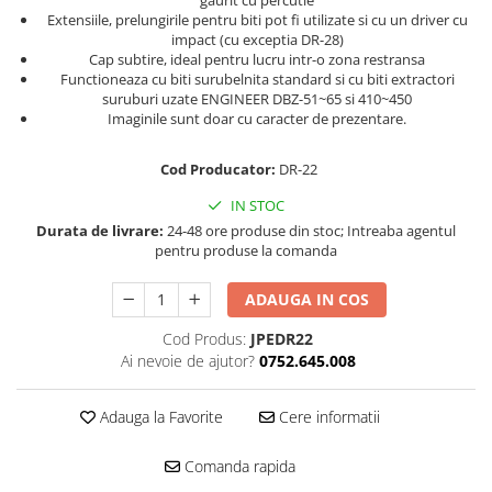
Truse de chei WERA
Etichete cabluri Aimo Phomemo
Batoane silicon pentru decoratiuni
Extensiile, prelungirile pentru biti pot fi utilizate si cu un driver cu
Truse de scule combinate pentru
impact (cu exceptia DR-28)
Batoane silicon cu sclipici
Etichete haine Aimo Phomemo
Cap subtire, ideal pentru lucru intr-o zona restransa
electrieni
Batoane silicon Rapid Fun to Fix
Functioneaza cu biti surubelnita standard si cu biti extractori
Etichete Aimo Phomemo M110 |
Extractor conectori Engineer
Batoane silicon PVC/ Cabluri
suruburi uzate ENGINEER DBZ-51~65 si 410~450
M200 | M220
Imaginile sunt doar cu caracter de prezentare.
Geanta | Rucsac pentru scule
Batoane silicon pluta
Etichete Aimo rotunde
Batoane silicon piele intoarsa
Instrumente recuperatoare
Cod Producator:
DR-22
Etichete bijuterii Aimo Phomemo
magnetice
Duze pentru pistoale de lipit
Dymo
IN STOC
Pompe aspirator fludor si accesorii
Clesti pentru nituri si popnituri
Durata de livrare:
24-48 ore produse din stoc; Intreaba agentul
Scule
pentru produse la comanda
Nituri etansare Rapid
Nituri High performance Rapid
Scule de mana electricieni
ADAUGA IN COS
Nituri automotive Rapid colorate
Scule de mana KNIPEX
Piulite nit Rapid
Scule multifunctionale si accesorii
Cod Produs:
JPEDR22
Ai nevoie de ajutor?
0752.645.008
Capsatoare pneumatice
Scule pentru aviatie
Scule pentru constructii navale si
Pistoale pneumatice batut cuie in
Adauga la Favorite
Cere informatii
intretinere nave
banda
Scule pentru instalari panouri
Pistoale pneumatice duale batut
Comanda rapida
fotovoltaice
capse sau cuie in banda