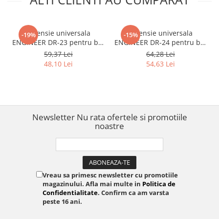
Extensie universala
Extensie universala
-19%
-15%
ENGINEER DR-23 pentru biti
ENGINEER DR-24 pentru biti
standard si extractori de
standard si extractori de
59,37 Lei
64,28 Lei
suruburi 150 mm
suruburi 190 mm
48,10 Lei
54,63 Lei
Newsletter
Nu rata ofertele si promotiile
noastre
Vreau sa primesc newsletter cu promotiile
magazinului. Afla mai multe in
Politica de
Confidentialitate
. Confirm ca am varsta
peste 16 ani.