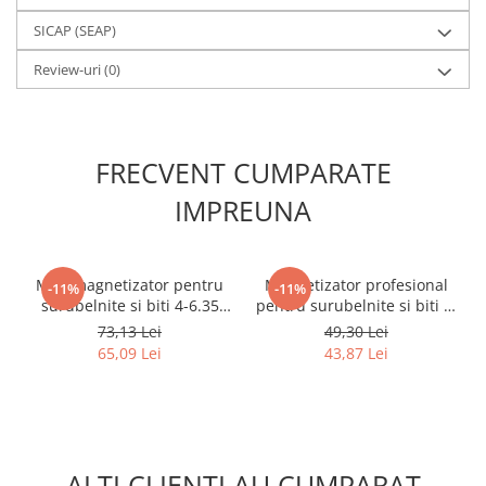
SICAP (SEAP)
Review-uri
(0)
FRECVENT CUMPARATE
IMPREUNA
Mini magnetizator pentru
Magnetizator profesional
-11%
-11%
surubelnite si biti 4-6.35
pentru surubelnite si biti 4-
mm ENGINEER DR-29Y set 3
6.35 mm ENGINEER DR-
73,13 Lei
49,30 Lei
buc
19ZK set 2 buc
65,09 Lei
43,87 Lei
ALTI CLIENTI AU CUMPARAT