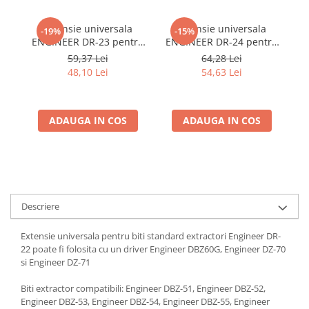
Extensie universala
Extensie universala
Ad
-19%
-15%
ENGINEER DR-23 pentru
ENGINEER DR-24 pentru
biti standard si extractori
biti standard si extractori
59,37 Lei
64,28 Lei
de suruburi 150 mm
de suruburi 190 mm
48,10 Lei
54,63 Lei
ADAUGA IN COS
ADAUGA IN COS
Descriere
Extensie universala pentru biti standard extractori Engineer DR-
22 poate fi folosita cu un driver Engineer DBZ60G, Engineer DZ-70
si Engineer DZ-71
Biti extractor compatibili: Engineer DBZ-51, Engineer DBZ-52,
Engineer DBZ-53, Engineer DBZ-54, Engineer DBZ-55, Engineer