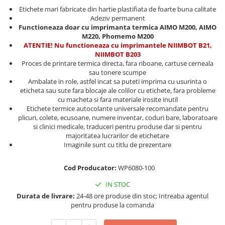
Truse de chei WERA
Etichete cabluri Aimo Phomemo
Batoane silicon pentru decoratiuni
Etichete mari fabricate din hartie plastifiata de foarte buna calitate
Truse de scule combinate pentru
Adeziv permanent
Batoane silicon cu sclipici
Etichete haine Aimo Phomemo
Functioneaza doar cu imprimanta termica AIMO M200, AIMO
electrieni
Batoane silicon Rapid Fun to Fix
M220, Phomemo M200
Etichete Aimo Phomemo M110 |
Extractor conectori Engineer
Batoane silicon PVC/ Cabluri
ATENTIE! Nu functioneaza cu imprimantele NIIMBOT B21,
M200 | M220
NIIMBOT B203
Geanta | Rucsac pentru scule
Batoane silicon pluta
Etichete Aimo rotunde
Proces de printare termica directa, fara riboane, cartuse cerneala
Batoane silicon piele intoarsa
Instrumente recuperatoare
sau tonere scumpe
Etichete bijuterii Aimo Phomemo
Ambalate in role, astfel incat sa puteti imprima cu usurinta o
magnetice
Duze pentru pistoale de lipit
Dymo
eticheta sau sute fara blocaje ale colilor cu etichete, fara probleme
Pompe aspirator fludor si accesorii
Clesti pentru nituri si popnituri
cu macheta si fara materiale irosite inutil
Etichete termice autocolante universale recomandate pentru
Scule
Nituri etansare Rapid
plicuri, colete, ecusoane, numere inventar, coduri bare, laboratoare
si clinici medicale, traduceri pentru produse dar si pentru
Nituri High performance Rapid
Scule de mana electricieni
majoritatea lucrarilor de etichetare
Nituri automotive Rapid colorate
Scule de mana KNIPEX
Imaginile sunt cu titlu de prezentare
Piulite nit Rapid
Scule multifunctionale si accesorii
Capsatoare pneumatice
Scule pentru aviatie
Cod Producator:
WP6080-100
Scule pentru constructii navale si
Pistoale pneumatice batut cuie in
IN STOC
intretinere nave
banda
Durata de livrare:
24-48 ore produse din stoc; Intreaba agentul
Scule pentru instalari panouri
pentru produse la comanda
Pistoale pneumatice duale batut
fotovoltaice
capse sau cuie in banda