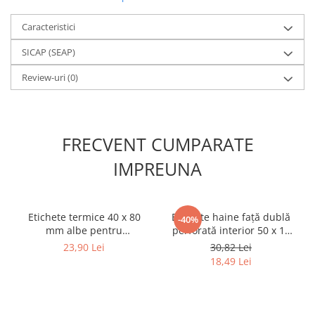
Caracteristici
SICAP (SEAP)
Review-uri
(0)
FRECVENT CUMPARATE
IMPREUNA
Etichete termice 40 x 80
Etichete haine față dublă
-40%
mm albe pentru
perforată interior 50 x 15
imprimante AIMO și
mm albe pentru
23,90 Lei
30,82 Lei
Phomemo M110 M200
imprimante AIMO și
18,49 Lei
M220, 90 etichete
Phomemo M110 M200
M220, 400 etichete