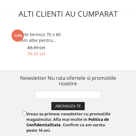
ALTI CLIENTI AU CUMPARAT
Etichete termice 70 x 80
-10%
mm albe pentru
imprimante AIMO și
43,39 Lei
Phomemo M200 M220, 100
39,05 Lei
etichete
Newsletter
Nu rata ofertele si promotiile
noastre
Vreau sa primesc newsletter cu promotiile
magazinului. Afla mai multe in
Politica de
Confidentialitate
. Confirm ca am varsta
peste 16 ani.