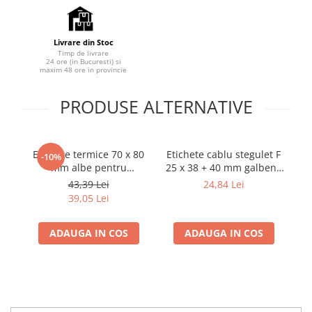
Livrare din Stoc
Timp de livrare
24 ore (in Bucuresti) si
maxim 48 ore in provincie
PRODUSE ALTERNATIVE
Etichete termice 70 x 80
Etichete cablu stegulet F
Et
-10%
mm albe pentru
25 x 38 + 40 mm galbene
25
imprimante AIMO și
pentru imprimante AIMO
pe
43,39 Lei
24,84 Lei
Phomemo M200 M220,
și Phomemo M110 M200
ș
39,05 Lei
100 etichete
M220
ADAUGA IN COS
ADAUGA IN COS