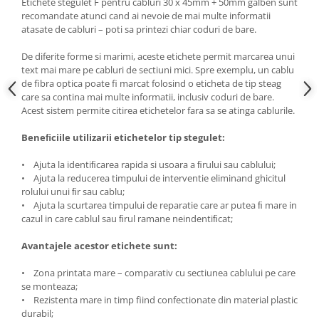
Etichete stegulet F pentru cabluri 30 x 45mm + 50mm galben sunt
recomandate atunci cand ai nevoie de mai multe informatii
atasate de cabluri – poti sa printezi chiar coduri de bare.
De diferite forme si marimi, aceste etichete permit marcarea unui
text mai mare pe cabluri de sectiuni mici. Spre exemplu, un cablu
de fibra optica poate fi marcat folosind o eticheta de tip steag
care sa contina mai multe informatii, inclusiv coduri de bare.
Acest sistem permite citirea etichetelor fara sa se atinga cablurile.
Beneﬁciile utilizarii etichetelor tip stegulet:
• Ajuta la identiﬁcarea rapida si usoara a ﬁrului sau cablului;
• Ajuta la reducerea timpului de interventie eliminand ghicitul
rolului unui ﬁr sau cablu;
• Ajuta la scurtarea timpului de reparatie care ar putea ﬁ mare in
cazul in care cablul sau ﬁrul ramane neindentiﬁcat;
Avantajele acestor etichete sunt:
• Zona printata mare – comparativ cu sectiunea cablului pe care
se monteaza;
• Rezistenta mare in timp fiind confectionate din material plastic
durabil;