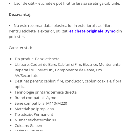
• Usor de citit – etichetele pot fi citite fara sa se atinga cablurile.
Dezavantaj:
• Nu este recomandata folosirea lor in exteriorul cladirilor.
Pentru etichete la exterior, utilizati
etichete originale Dymo
din
poliester.
Caracteristici:
Tip produs: Benzi etichete
Utilizare: Coduri de Bare, Cabluri si Fire, Electrice, Mentenanta,
Reparatii si Operatiuni, Componente de Retea, Pro
AV/Securitate
Destinat pentru: cabluri, fire, conductor, cabluri coaxiale, fibra
optica
Tehnologie printare: termica directa
Brand compatibil: Aymo
Serie compatibila: M110/M220
Material: polipropilena
Tip adeziv: Permanent
Numar etichete/rola: 80
Culoare: Galben
Latime: 30 mm