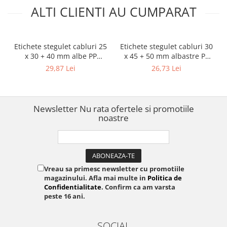
ALTI CLIENTI AU CUMPARAT
Etichete stegulet cabluri 25
Etichete stegulet cabluri 30
x 30 + 40 mm albe PP
x 45 + 50 mm albastre PP
pentru imprimante AIMO și
pentru imprimante AIMO și
29,87 Lei
26,73 Lei
Phomemo M110 M200
Phomemo M110 M200
M220
M220
Newsletter
Nu rata ofertele si promotiile
noastre
Vreau sa primesc newsletter cu promotiile
magazinului. Afla mai multe in
Politica de
Confidentialitate
. Confirm ca am varsta
peste 16 ani.
SOCIAL