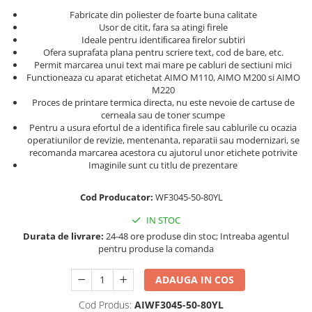
Trusa surubelnite electricieni Wera
Etichete cabluri Aimo Phomemo
Batoane silicon Rapid Industriale
Fabricate din poliester de foarte buna calitate
Truse de chei WERA
Usor de citit, fara sa atingi firele
Etichete haine Aimo Phomemo
Batoane silicon Rapid Profesionale
Ideale pentru identiﬁcarea ﬁrelor subtiri
Truse de scule combinate pentru
Batoane silicon universal
Etichete Aimo Phomemo M110 |
Ofera suprafata plana pentru scriere text, cod de bare, etc.
electrieni
M200 | M220
Permit marcarea unui text mai mare pe cabluri de sectiuni mici
Batoane silicon sanitar
Truse de scule combinate pentru
Functioneaza cu aparat etichetat AIMO M110, AIMO M200 si AIMO
Etichete Aimo rotunde
Batoane Silicon Textil
instalatori
M220
Proces de printare termica directa, nu este nevoie de cartuse de
Batoane silicon piele
Cuttere cu clicket pentru taiere
Etichete bijuterii Aimo Phomemo
cerneala sau de toner scumpe
cabluri forta aluminu sau cupru
Dymo
Batoane silicon lemn
Pentru a usura efortul de a identifica firele sau cablurile cu ocazia
operatiunilor de revizie, mentenanta, reparatii sau modernizari, se
Batoane silicon pentru decoratiuni
Extractor conectori Engineer
recomanda marcarea acestora cu ajutorul unor etichete potrivite
Batoane silicon cu sclipici
Geanta | Rucsac pentru scule
Imaginile sunt cu titlu de prezentare
Batoane silicon Rapid Fun to Fix
Instrumente recuperatoare
Batoane silicon low temperature
Cod Producator:
WF3045-50-80YL
magnetice
Batoane silicon PVC/ Cabluri
IN STOC
Patenti speciali
Batoane silicon plastic
Durata de livrare:
24-48 ore produse din stoc; Intreaba agentul
Pompe aspirator fludor si accesorii
pentru produse la comanda
Batoane silicon pluta
Scule
Batoane silicon piele intoarsa
ADAUGA IN COS
Duze pentru pistoale de lipit
Scule de mana electricieni
Scule de mana KNIPEX
Cod Produs:
AIWF3045-50-80YL
Clesti pentru nituri si popnituri