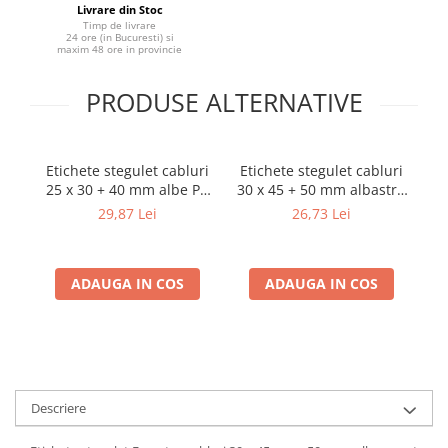
Ocheti Rapid
Livrare din Stoc
Biti Surubelnita
Timp de livrare
Nituri tubulare Rapid
24 ore (in Bucuresti) si
Extractoare suruburi uzate si
maxim 48 ore in provincie
accesorii
Capse, Pini si Cuie
Dalti electricieni si punctatoare
Capse Rapid
PRODUSE ALTERNATIVE
Reinnsteig
Cuie Rapid
Pini Rapid
Etichete stegulet cabluri
Etichete stegulet cabluri
Et
Ciocane de capsat pentru fixat
25 x 30 + 40 mm albe PP
30 x 45 + 50 mm albastre
30
folie anticondens
pentru imprimante AIMO
PP pentru imprimante
pe
29,87 Lei
26,73 Lei
și Phomemo M110 M200
AIMO și Phomemo M110
ș
M220
M200 M220
ADAUGA IN COS
ADAUGA IN COS
Descriere