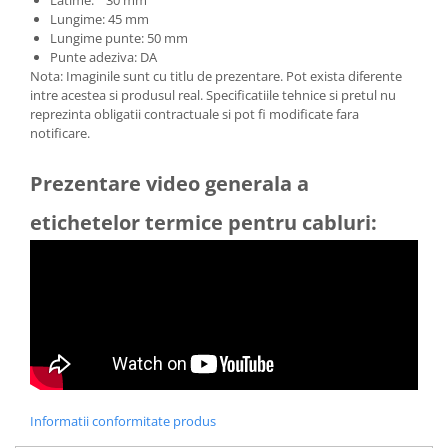
Lungime: 45 mm
Lungime punte: 50 mm
Punte adeziva: DA
Nota: Imaginile sunt cu titlu de prezentare. Pot exista diferente
intre acestea si produsul real. Specificatiile tehnice si pretul nu
reprezinta obligatii contractuale si pot fi modificate fara
notificare.
Prezentare video generala a
etichetelor termice pentru cabluri:
Informatii conformitate produs