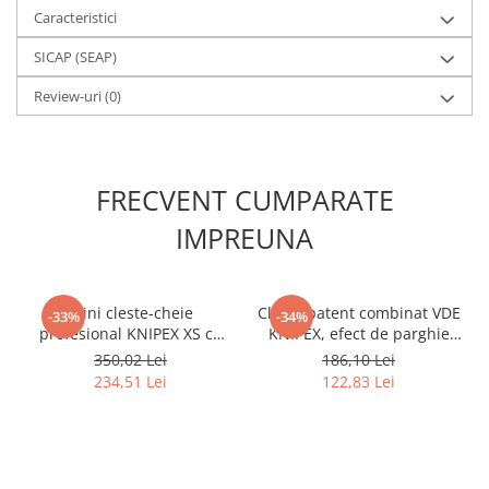
Caracteristici
SICAP (SEAP)
Review-uri
(0)
FRECVENT CUMPARATE
IMPREUNA
Mini cleste-cheie
Cleste patent combinat VDE
-33%
-34%
profesional KNIPEX XS cu
KNIPEX, efect de parghie
reglaj automat, pentru
mare, testat 1000 V, maner
350,02 Lei
186,10 Lei
mecanica fina, instalatii
multicomponent, 160 mm,
234,51 Lei
122,83 Lei
sanitare, biciclete si
fabricat in Germania 03 06
motociclete, 100 mm,
160
fabricat in Germania 86 04
100