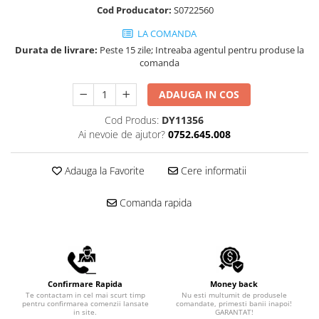
Scule pentru reparatii biciclete |
Preducele si Clesti pentru ocheti
Cod Producator:
S0722560
motociclete
finisare bannere
LA COMANDA
Scule si unelte VDE
Preducele Rapid
Durata de livrare:
Peste 15 zile; Intreaba agentul pentru produse la
Scule unelte lucru la inaltime
Capse, Pini si Cuie
comanda
Surubelnite
Capse Rapid
ADAUGA IN COS
Surubelnite pentru Mecanici
Cuie Rapid
Surubelnite testare tensiune
Ciocane de capsat pentru fixat
Cod Produs:
DY11356
(Engineer)
folie anticondens
Ai nevoie de ajutor?
0752.645.008
Surubelnite VDE KNIPEX
Surubelnite Inox
Adauga la Favorite
Cere informatii
Surubelnite Electricieni
Surubelnite VDE Wera
Comanda rapida
Biti Surubelnita
Extractoare suruburi uzate si
accesorii
Dalti electricieni si punctatoare
Confirmare Rapida
Money back
Reinnsteig
Te contactam in cel mai scurt timp
Nu esti multumit de produsele
pentru confirmarea comenzii lansate
comandate, primesti banii inapoi!
in site.
GARANTAT!