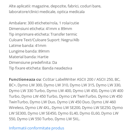
Alte aplicatii: magazine, depozite, fabrici, coduri bare,
laboratore/clinici medicale, optica medicala
Ambalare: 300 etichete/rola, 1 rola/cutie
Dimensiuni eticheta: 41mm x 89mm
Tip imprimare eticheta: Transfer termic
Culoare Text/Culoare Suport: Negru/Alb
Latime banda: 41mm
Lungime banda: 89mm
Material banda: Hartie
Dimensiune predefinita: Da
Tip fixare eticheta: Banda neadeziva
Functioneaza cu
: CoStar LabelWriter ASCII 200 / ASCII 250, BC,
BC+, Dymo LW 300, Dymo LW 310, Dymo LW 315, Dymo LW 330,
Dymo LW 330 Turbo, Dymo LW 400, Dymo LW 450, Dymo LW 400
Turbo, Dymo LW 450 Turbo, Dymo LW TwinTurbo, Dymo LW 450
TwinTurbo, Dymo LW Duo, Dymo LW 450 Duo, Dymo LW 460
Wireless, Dymo LW 4XL, Dymo LW SE200, Dymo LW SE250, Dymo
LW SE300, Dymo LW SE450, Dymo EL40, Dymo EL60, Dymo LW
550, Dymo LW 550 Turbo, Dymo LW 5XL.
Informatii conformitate produs