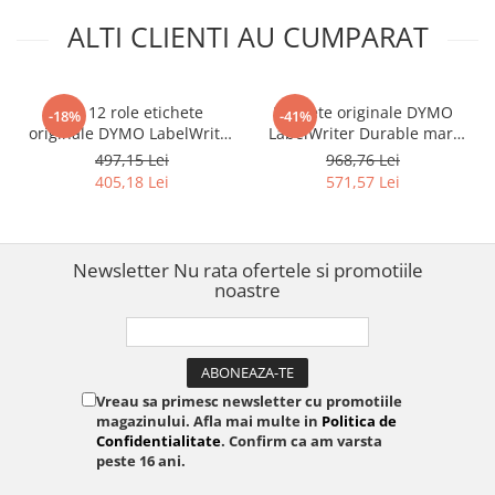
DYMO Label
ALTI CLIENTI AU CUMPARAT
Set 12 role etichete
Etichete originale DYMO
-18%
-41%
originale DYMO LabelWriter
LabelWriter Durable mari
standard albe 28 x 89 mm
59 x 190 mm pentru
497,15 Lei
968,76 Lei
pentru adrese si
echipamente, active si
405,18 Lei
571,57 Lei
identificare 2093091
identificare industriala
2112288
Newsletter
Nu rata ofertele si promotiile
noastre
Vreau sa primesc newsletter cu promotiile
magazinului. Afla mai multe in
Politica de
Confidentialitate
. Confirm ca am varsta
peste 16 ani.