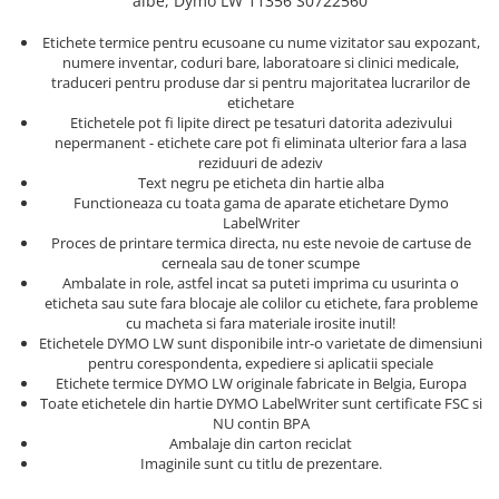
albe, Dymo LW 11356 S0722560
Truse de chei WERA
Etichete cabluri Aimo Phomemo
Batoane silicon pentru decoratiuni
Truse de scule combinate pentru
Batoane silicon cu sclipici
Etichete termice pentru ecusoane cu nume vizitator sau expozant,
Etichete haine Aimo Phomemo
electrieni
numere inventar, coduri bare, laboratoare si clinici medicale,
Batoane silicon Rapid Fun to Fix
Etichete Aimo Phomemo M110 |
traduceri pentru produse dar si pentru majoritatea lucrarilor de
Extractor conectori Engineer
Batoane silicon PVC/ Cabluri
etichetare
M200 | M220
Etichetele pot fi lipite direct pe tesaturi datorita adezivului
Geanta | Rucsac pentru scule
Batoane silicon pluta
Etichete Aimo rotunde
nepermanent - etichete care pot fi eliminata ulterior fara a lasa
Batoane silicon piele intoarsa
Instrumente recuperatoare
reziduuri de adeziv
Etichete bijuterii Aimo Phomemo
magnetice
Text negru pe eticheta din hartie alba
Duze pentru pistoale de lipit
Dymo
Functioneaza cu toata gama de aparate etichetare Dymo
Pompe aspirator fludor si accesorii
Clesti pentru nituri si popnituri
LabelWriter
Proces de printare termica directa, nu este nevoie de cartuse de
Scule
Nituri etansare Rapid
cerneala sau de toner scumpe
Ambalate in role, astfel incat sa puteti imprima cu usurinta o
Nituri High performance Rapid
Scule de mana electricieni
eticheta sau sute fara blocaje ale colilor cu etichete, fara probleme
Nituri automotive Rapid colorate
Scule de mana KNIPEX
cu macheta si fara materiale irosite inutil!
Piulite nit Rapid
Scule multifunctionale si accesorii
Etichetele DYMO LW sunt disponibile intr-o varietate de dimensiuni
pentru corespondenta, expediere si aplicatii speciale
Capsatoare pneumatice
Scule pentru aviatie
Etichete termice DYMO LW originale fabricate in Belgia, Europa
Scule pentru constructii navale si
Toate etichetele din hartie DYMO LabelWriter sunt certificate FSC si
Pistoale pneumatice batut cuie in
intretinere nave
NU contin BPA
banda
Ambalaje din carton reciclat
Scule pentru instalari panouri
Pistoale pneumatice duale batut
Imaginile sunt cu titlu de prezentare.
fotovoltaice
capse sau cuie in banda