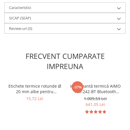
Caracteristici
SICAP (SEAP)
Review-uri
(0)
FRECVENT CUMPARATE
IMPREUNA
Etichete termice rotunde Ø
Imprimantă termică AIMO
-37%
20 mm albe pentru
AM-242-BT Bluetooth
imprimante AIMO și
pentru etichete AWB,
15,72 Lei
1.009,53 Lei
Phomemo M110 M200
curierat, produse, bijuterii
641,05 Lei
M220, 300 etichete
și coduri de bare, conectare
Bluetooth și USB,
compatibilă cu etichete
originale și compatibile