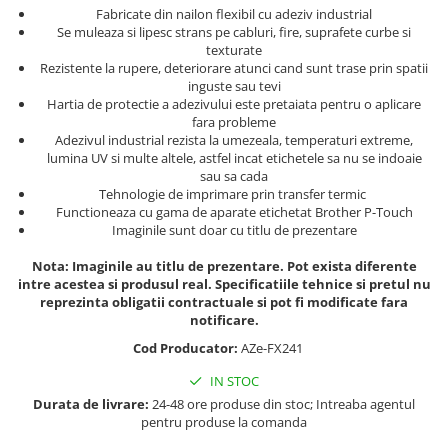
Truse de chei WERA
Etichete cabluri Aimo Phomemo
Batoane silicon pentru decoratiuni
Fabricate din nailon flexibil cu adeziv industrial
Se muleaza si lipesc strans pe cabluri, fire, suprafete curbe si
Truse de scule combinate pentru
Batoane silicon cu sclipici
Etichete haine Aimo Phomemo
texturate
electrieni
Batoane silicon Rapid Fun to Fix
Rezistente la rupere, deteriorare atunci cand sunt trase prin spatii
Etichete Aimo Phomemo M110 |
Extractor conectori Engineer
inguste sau tevi
Batoane silicon PVC/ Cabluri
M200 | M220
Hartia de protectie a adezivului este pretaiata pentru o aplicare
Geanta | Rucsac pentru scule
Batoane silicon pluta
fara probleme
Etichete Aimo rotunde
Adezivul industrial rezista la umezeala, temperaturi extreme,
Batoane silicon piele intoarsa
Instrumente recuperatoare
Etichete bijuterii Aimo Phomemo
lumina UV si multe altele, astfel incat etichetele sa nu se indoaie
magnetice
Duze pentru pistoale de lipit
Dymo
sau sa cada
Pompe aspirator fludor si accesorii
Tehnologie de imprimare prin transfer termic
Clesti pentru nituri si popnituri
Functioneaza cu gama de aparate etichetat Brother P-Touch
Scule
Nituri etansare Rapid
Imaginile sunt doar cu titlu de prezentare
Nituri High performance Rapid
Scule de mana electricieni
Nota: Imaginile au titlu de prezentare. Pot exista diferente
Nituri automotive Rapid colorate
Scule de mana KNIPEX
intre acestea si produsul real. Specificatiile tehnice si pretul nu
reprezinta obligatii contractuale si pot fi modificate fara
Piulite nit Rapid
Scule multifunctionale si accesorii
notificare.
Capsatoare pneumatice
Scule pentru aviatie
Cod Producator:
AZe-FX241
Scule pentru constructii navale si
Pistoale pneumatice batut cuie in
intretinere nave
IN STOC
banda
Durata de livrare:
24-48 ore produse din stoc; Intreaba agentul
Scule pentru instalari panouri
Pistoale pneumatice duale batut
pentru produse la comanda
fotovoltaice
capse sau cuie in banda