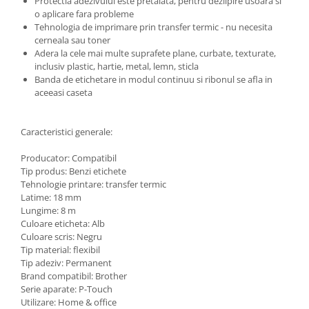
Protectia adezivului este pretaiata, pentru dezlipire usoara si
o aplicare fara probleme
Tehnologia de imprimare prin transfer termic - nu necesita
cerneala sau toner
Adera la cele mai multe suprafete plane, curbate, texturate,
inclusiv plastic, hartie, metal, lemn, sticla
Banda de etichetare in modul continuu si ribonul se afla in
aceeasi caseta
Caracteristici generale:
Producator: Compatibil
Tip produs: Benzi etichete
Tehnologie printare: transfer termic
Latime: 18 mm
Lungime: 8 m
Culoare eticheta: Alb
Culoare scris: Negru
Tip material: flexibil
Tip adeziv: Permanent
Brand compatibil: Brother
Serie aparate: P-Touch
Utilizare: Home & office