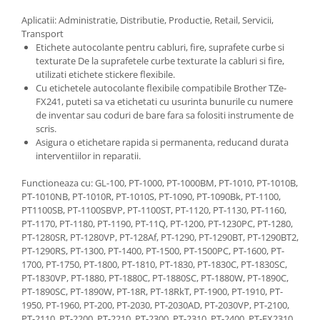
Aplicatii: Administratie, Distributie, Productie, Retail, Servicii,
Transport
Etichete autocolante pentru cabluri, fire, suprafete curbe si
texturate De la suprafetele curbe texturate la cabluri si fire,
utilizati etichete stickere flexibile.
Cu etichetele autocolante flexibile compatibile Brother TZe-
FX241, puteti sa va etichetati cu usurinta bunurile cu numere
de inventar sau coduri de bare fara sa folositi instrumente de
scris.
Asigura o etichetare rapida si permanenta, reducand durata
interventiilor in reparatii.
Functioneaza cu: GL-100, PT-1000, PT-1000BM, PT-1010, PT-1010B,
PT-1010NB, PT-1010R, PT-1010S, PT-1090, PT-1090Bk, PT-1100,
PT1100SB, PT-1100SBVP, PT-1100ST, PT-1120, PT-1130, PT-1160,
PT-1170, PT-1180, PT-1190, PT-11Q, PT-1200, PT-1230PC, PT-1280,
PT-1280SR, PT-1280VP, PT-128Af, PT-1290, PT-1290BT, PT-1290BT2,
PT-1290RS, PT-1300, PT-1400, PT-1500, PT-1500PC, PT-1600, PT-
1700, PT-1750, PT-1800, PT-1810, PT-1830, PT-1830C, PT-1830SC,
PT-1830VP, PT-1880, PT-1880C, PT-1880SC, PT-1880W, PT-1890C,
PT-1890SC, PT-1890W, PT-18R, PT-18RkT, PT-1900, PT-1910, PT-
1950, PT-1960, PT-200, PT-2030, PT-2030AD, PT-2030VP, PT-2100,
PT-2110, PT-2200, PT-2210, PT-2300, PT-2310, PT-2400, PT-FX2310,