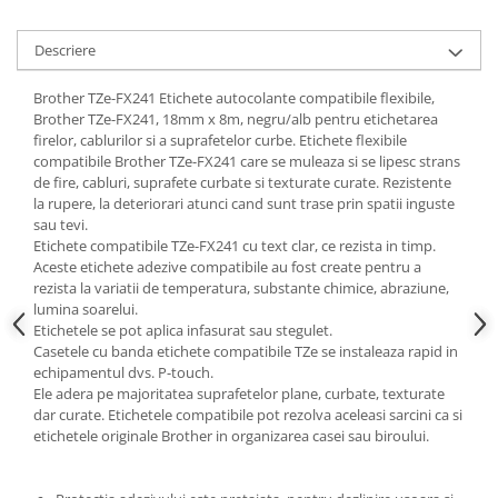
Descriere
Brother TZe-FX241 Etichete autocolante compatibile flexibile,
Brother TZe-FX241, 18mm x 8m, negru/alb pentru etichetarea
firelor, cablurilor si a suprafetelor curbe. Etichete flexibile
compatibile Brother TZe-FX241 care se muleaza si se lipesc strans
de fire, cabluri, suprafete curbate si texturate curate. Rezistente
la rupere, la deteriorari atunci cand sunt trase prin spatii inguste
sau tevi.
Etichete compatibile TZe-FX241 cu text clar, ce rezista in timp.
Aceste etichete adezive compatibile au fost create pentru a
rezista la variatii de temperatura, substante chimice, abraziune,
lumina soarelui.
Etichetele se pot aplica infasurat sau stegulet.
Casetele cu banda etichete compatibile TZe se instaleaza rapid in
echipamentul dvs. P-touch.
Ele adera pe majoritatea suprafetelor plane, curbate, texturate
dar curate. Etichetele compatibile pot rezolva aceleasi sarcini ca si
etichetele originale Brother in organizarea casei sau biroului.