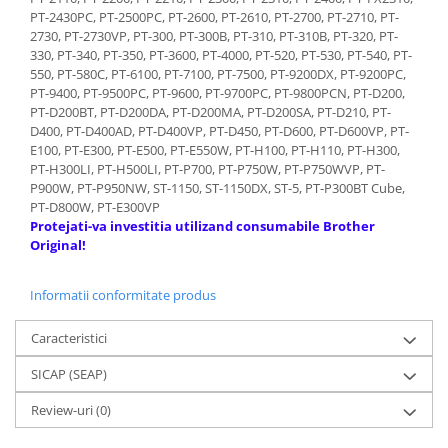
PT-2430PC, PT-2500PC, PT-2600, PT-2610, PT-2700, PT-2710, PT-
2730, PT-2730VP, PT-300, PT-300B, PT-310, PT-310B, PT-320, PT-
330, PT-340, PT-350, PT-3600, PT-4000, PT-520, PT-530, PT-540, PT-
550, PT-580C, PT-6100, PT-7100, PT-7500, PT-9200DX, PT-9200PC,
PT-9400, PT-9500PC, PT-9600, PT-9700PC, PT-9800PCN, PT-D200,
PT-D200BT, PT-D200DA, PT-D200MA, PT-D200SA, PT-D210, PT-
D400, PT-D400AD, PT-D400VP, PT-D450, PT-D600, PT-D600VP, PT-
E100, PT-E300, PT-E500, PT-E550W, PT-H100, PT-H110, PT-H300,
PT-H300LI, PT-H500LI, PT-P700, PT-P750W, PT-P750WVP, PT-
P900W, PT-P950NW, ST-1150, ST-1150DX, ST-5, PT-P300BT Cube,
PT-D800W, PT-E300VP
Protejati-va investitia utilizand consumabile Brother
Original!
Informatii conformitate produs
Caracteristici
SICAP (SEAP)
Review-uri
(0)