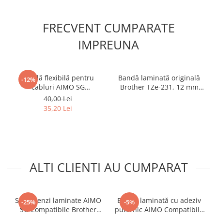
FRECVENT CUMPARATE
IMPREUNA
Bandă flexibilă pentru
Bandă laminată originală
-12%
cabluri AIMO SG
Brother TZe-231, 12 mm
Compatibilă Brother TZe-
text negru pe alb, pentru
40,00 Lei
FX241, 18 mm text negru pe
etichetare profesională,
35,20 Lei
alb, pentru identificare fire,
identificare echipamente și
cabluri și echipamente
documente
electrice
ALTI CLIENTI AU CUMPARAT
Set 5 benzi laminate AIMO
Bandă laminată cu adeziv
-25%
-5%
SG Compatibile Brother
puternic AIMO Compatibilă