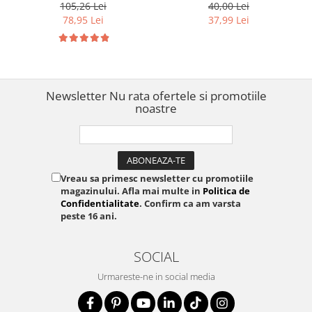
TZe-131, 12 mm text negru
Brother TZe-S651, 24 mm
105,26 Lei
40,00 Lei
pe transparent, pentru
text negru pe galben,
78,95 Lei
37,99 Lei
etichetare profesională,
pentru suprafețe plane,
identificare echipamente și
semnalizare industrială și
documente
identificare de lungă durată
Newsletter
Nu rata ofertele si promotiile
noastre
Vreau sa primesc newsletter cu promotiile
magazinului. Afla mai multe in
Politica de
Confidentialitate
. Confirm ca am varsta
peste 16 ani.
SOCIAL
Urmareste-ne in social media