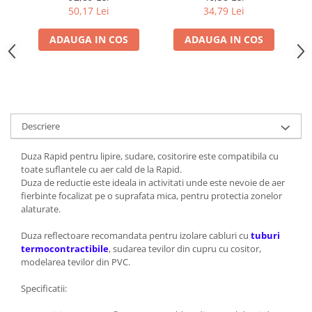
3 lame interschimbabile
autocolante si suprafete
50,17 Lei
34,79 Lei
pentru suprafete diferite,
mari, compatibila cu
5000210
pistoale cu aer cald,
ADAUGA IN COS
ADAUGA IN COS
212151
Descriere
Duza Rapid pentru lipire, sudare, cositorire este compatibila cu
toate suflantele cu aer cald de la Rapid.
Duza de reductie este ideala in activitati unde este nevoie de aer
fierbinte focalizat pe o suprafata mica, pentru protectia zonelor
alaturate.
Duza reflectoare recomandata pentru izolare cabluri cu
tuburi
termocontractibile
, sudarea tevilor din cupru cu cositor,
modelarea tevilor din PVC.
Specificatii: