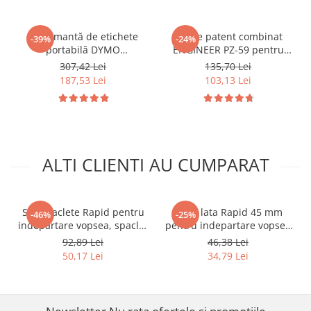
Imprimantă de etichete
Cleste patent combinat
-39%
-24%
portabilă DYMO
ENGINEER PZ-59 pentru
LabelManager 160 cu
extragerea suruburilor
307,42 Lei
135,70 Lei
tastatură QWERTY pentru
deteriorate si gripate 200
187,53 Lei
103,13 Lei
organizare și identificare
mm Fabricat in Japonia
acasă și la birou 2174612
ALTI CLIENTI AU CUMPARAT
Set 5 raclete Rapid pentru
Duza lata Rapid 45 mm
-46%
-25%
indepartare vopsea, spaclu,
pentru indepartare vopsea
suport si 3 lame
veche, autocolante si
92,89 Lei
46,38 Lei
interschimbabile pentru
suprafete mari, compatibila
50,17 Lei
34,79 Lei
suprafete diferite, 5000210
cu pistoale cu aer cald,
212151