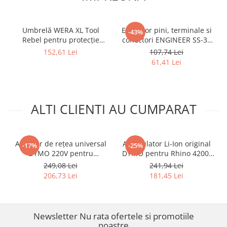
Umbrelă WERA XL Tool
Extractor pini, terminale si
-43%
Rebel pentru protecție
conectori ENGINEER SS-34
împotriva ploii și accesoriu
Ø2.7 mm pentru demontare
152,61 Lei
107,74 Lei
premium pentru fanii WERA
contacte electrice
61,41 Lei
ALTI CLIENTI AU CUMPARAT
Adaptor de rețea universal
Acumulator Li-Ion original
-17%
-25%
DYMO 220V pentru
DYMO pentru Rhino 4200,
imprimante LabelManager,
Rhino 5200, LabelManager
249,08 Lei
241,94 Lei
Rhino și LetraTag cu priză
260, 360D si 420P
206,73 Lei
181,45 Lei
EU 40076
Newsletter
Nu rata ofertele si promotiile
noastre