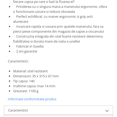
fiecare capsa pe care o bati la fixarea ei?
Prinderea cu o singura mana a manerului ergonomic, ofera
o functionare usoara si reduce oboseala
Perfect echilibrat, cu maner ergonomic si grip anti
alunecare
Incarcare rapida si usoara prin spatele manerului, fara sa
pierzi piese componente din magazia de capse a ciocanului
Constructia integrala din otel foarte rezistent determina
fiabilitatea si durata mare de viata a uneltei
Fabricat in Suedia
2 ani garantie
Caracteristici:
Material: otel rezistent
Dimensiuni: 35 x 315 x 67 mm
Tip capsa: 140
Inaltime capsa: max 14 mm
Greutate: 1100 g
Informatii conformitate produs
Caracteristici