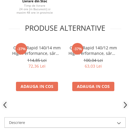
Livrare din Stoc
Timp de livrare
24 ore (in Bucuresti) si
maxim 48 ore in provincie
PRODUSE ALTERNATIVE
Capse Rapid 140/14 mm
Capse Rapid 140/12 mm
C
-37%
-37%
High Performance, sârmă
High Performance, sârmă
ga
plată galvanizată, pentru
plată galvanizată, pentru
p
114,85 Lei
100,04 Lei
folie anticondens și
folie anticondens și
um
72,36 Lei
63,03 Lei
acoperișuri, 5000 bucăți
acoperișuri, 5000 bucăți
ș
11915611
11912311
ADAUGA IN COS
ADAUGA IN COS
Descriere