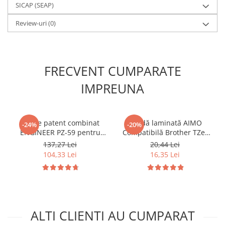
SICAP (SEAP)
Review-uri
(0)
FRECVENT CUMPARATE
IMPREUNA
Cleste patent combinat
Bandă laminată AIMO
-24%
-20%
ENGINEER PZ-59 pentru
Compatibilă Brother TZe-
extragerea suruburilor
231, 12 mm text negru pe
137,27 Lei
20,44 Lei
deteriorate si gripate 200
alb, pentru identificare
104,33 Lei
16,35 Lei
mm Fabricat in Japonia
rafturi, inventariere și
organizare profesională
ALTI CLIENTI AU CUMPARAT