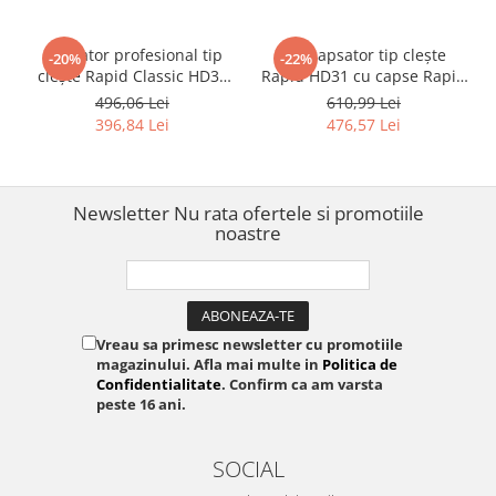
Capsator profesional tip
Set capsator tip clește
-20%
-22%
clește Rapid Classic HD31
Rapid HD31 cu capse Rapid
pentru depozitare, logistică,
73/8 Super Strong, pentru
496,06 Lei
610,99 Lei
ambalare și aplicații
logistică, ambalare și
396,84 Lei
476,57 Lei
industriale, finisaj nichelat
aplicații industriale
profesionale
Newsletter
Nu rata ofertele si promotiile
noastre
Vreau sa primesc newsletter cu promotiile
magazinului. Afla mai multe in
Politica de
Confidentialitate
. Confirm ca am varsta
peste 16 ani.
SOCIAL