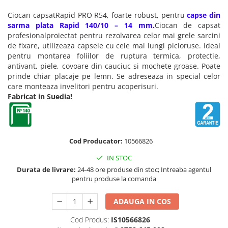
Truse de chei WERA
Etichete cabluri Aimo Phomemo
Batoane silicon pentru decoratiuni
Ciocan capsat
Rapid PRO R54, foarte robust, pentru
capse din
Truse de scule combinate pentru
Batoane silicon cu sclipici
Etichete haine Aimo Phomemo
sarma plata Rapid 140/10 – 14 mm.
Ciocan de capsat
electrieni
Batoane silicon Rapid Fun to Fix
profesional
proiectat pentru rezolvarea celor mai grele sarcini
Etichete Aimo Phomemo M110 |
Extractor conectori Engineer
Batoane silicon PVC/ Cabluri
de fixare, utilizeaza capsele cu cele mai lungi picioruse. Ideal
M200 | M220
pentru montarea foliilor de ruptura termica, protectie,
Geanta | Rucsac pentru scule
Batoane silicon pluta
Etichete Aimo rotunde
antivant, piele, covoare din cauciuc si mochete groase.
Poate
Batoane silicon piele intoarsa
Instrumente recuperatoare
prinde chiar placaje pe lemn
. Se adreseaza in special celor
Etichete bijuterii Aimo Phomemo
magnetice
Duze pentru pistoale de lipit
care monteaza invelitori pentru acoperisuri.
Dymo
Fabricat in Suedia!
Pompe aspirator fludor si accesorii
Clesti pentru nituri si popnituri
Scule
Nituri etansare Rapid
Nituri High performance Rapid
Scule de mana electricieni
Cod Producator:
10566826
Nituri automotive Rapid colorate
Scule de mana KNIPEX
Piulite nit Rapid
Scule multifunctionale si accesorii
IN STOC
Capsatoare pneumatice
Scule pentru aviatie
Durata de livrare:
24-48 ore produse din stoc; Intreaba agentul
pentru produse la comanda
Scule pentru constructii navale si
Pistoale pneumatice batut cuie in
intretinere nave
banda
ADAUGA IN COS
Scule pentru instalari panouri
Pistoale pneumatice duale batut
fotovoltaice
capse sau cuie in banda
Cod Produs:
IS10566826