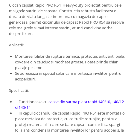
Ciocan capsat Rapid PRO R54, Heavy-duty proiectat pentru cele
mai grele sarcini de capsare. Constructia robusta faciliteaza o
durata de viata lunga iar impreuna cu magazia de capse
generoasa, permit ciocanului de capsat Rapid PRO R54 sa rezolve
cele mai grele si mai intense sarcini, atunci cand vine vorba
despre fixare.
Aplicatii:
Montarea foliilor de ruptura termica, protectie, antivant, piele,
covoare din cauciuc si mochete groase. Poate prinde chiar
placaje pe lemn.
Se adreseaza in special celor care monteaza invelitori pentru
acoperisuri.
Specificatii:
Functioneaza cu
capse din sarma plata rapid 140/10, 140/12
si 140/14
In capul ciocanului de capsat Rapid PRO R54 este montata o
placa metalica de protectie, cu colturile rotunjite, pentru a
proteja materialul in care se bate capsa – cum ar fi sa spargi
folia anti condens la montarea invelitorilor pentru acoperis, la