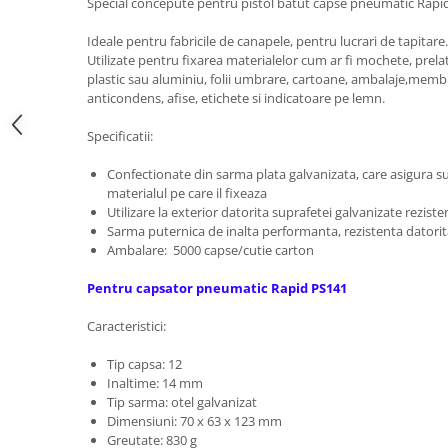
Scule pentru reparatii biciclete |
Special concepute pentru pistol batut capse pneumatic Rap
Preducele si Clesti pentru ocheti
motociclete
finisare bannere
Ideale pentru fabricile de canapele, pentru lucrari de tapitare.
Scule si unelte VDE
Preducele Rapid
Utilizate pentru fixarea materialelor cum ar fi mochete, prelate
Scule unelte lucru la inaltime
plastic sau aluminiu, folii umbrare, cartoane, ambalaje,membra
Capse, Pini si Cuie
anticondens, afise, etichete si indicatoare pe lemn.
Surubelnite
Capse Rapid
Surubelnite pentru Mecanici
Specificatii:
Cuie Rapid
Surubelnite testare tensiune
Ciocane de capsat pentru fixat
Confectionate din sarma plata galvanizata, care asigura 
(Engineer)
folie anticondens
materialul pe care il fixeaza
Surubelnite VDE KNIPEX
Utilizare la exterior datorita suprafetei galvanizate reziste
Surubelnite Inox
Sarma puternica de inalta performanta, rezistenta datorita
Ambalare: 5000 capse/cutie carton
Surubelnite Electricieni
Surubelnite VDE Wera
Pentru capsator pneumatic Rapid PS141
Biti Surubelnita
Caracteristici:
Extractoare suruburi uzate si
accesorii
Tip capsa: 12
Inaltime: 14 mm
Dalti electricieni si punctatoare
Tip sarma: otel galvanizat
Reinnsteig
Dimensiuni: 70 x 63 x 123 mm
Greutate: 830 g