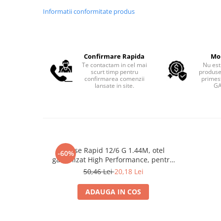
Informatii conformitate produs
Confirmare Rapida
Mo
Te contactam in cel mai
Nu est
scurt timp pentru
produse
confirmarea comenzii
primest
lansate in site.
GA
Capse Rapid 12/6 G 1.44M, otel
-60%
galvanizat High Performance, pentru
mobilier, panouri din lemn si
50,46 Lei
20,18 Lei
tamplarie, 1440 buc, 40109539
ADAUGA IN COS