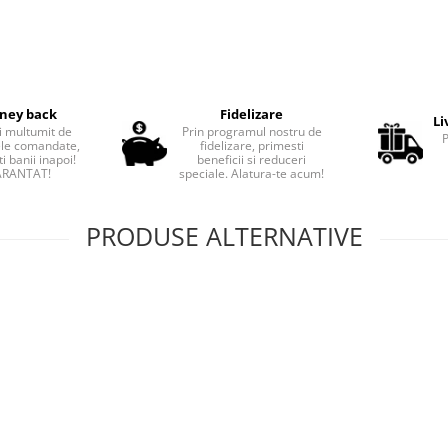
ney back
Fidelizare
Li
i multumit de
Prin programul nostru de
le comandate,
fidelizare, primesti
i banii inapoi!
beneficii si reduceri
RANTAT!
speciale. Alatura-te acum!
PRODUSE ALTERNATIVE