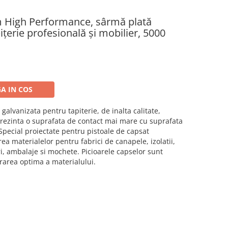
 High Performance, sârmă plată
ițerie profesională și mobilier, 5000
A IN COS
a
galvanizata
pentru
tapiterie
, de inalta calitate,
prezinta o suprafata de contact mai mare cu suprafata
 Special proiectate pentru pistoale de capsat
ea materialelor pentru fabrici de canapele, izolatii,
iri, ambalaje si mochete. Picioarele capselor sunt
rarea optima a materialului.