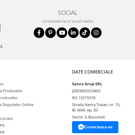
SOCIAL
Urmareste-ne in social media
i.
DATE COMERCIALE
sc
Sanco Grup SRL
a Produselor
J2003002323403
Produselor
RO 15215318
a Disputelor Online
Strada Nerva Traian, nr. 15,
Bl. M69, Ap. 50
Sector 3, Bucuresti
 Livrare
DPR
Contacteaza-ne
DPR