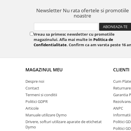
Newsletter
Nu rata ofertele si promotiile
noastre
Vreau sa primesc newsletter cu promotiile
magazinului. Afla mai multe in
Politica de
Confidentialitate
. Confirm ca am varsta peste 16 an
MAGAZINUL MEU
CLIENTI
Despre noi
Cum Plate
Contact
Returnare
Termeni si conditii
Garantia 
Politici GDPR
Rezolvare
Articole
ANPC
Manuale utilizare Dymo
Informatii
Drivere, softuri utilizare aparate de etichetat
Politici G
Dymo
Politici G