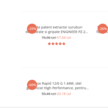
Cleste patent extractor suruburi
Foarfe
-25%
-26%
deteriorate si gripate ENGINEER PZ-22
fibrei
175 mm Tehnologie Japoneza
cresta
76,06 Lei
57,04 Lei
Capse Rapid 12/6 G 1.44M, otel
-60%
galvanizat High Performance, pentru
mobilier, panouri din lemn si tamplarie,
50,46 Lei
20,18 Lei
1440 buc, 40109539