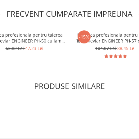
FRECVENT CUMPARATE IMPREUNA
ca profesionala pentru taierea
Foarfeca profesionala pentru 
-15%
 Kevlar ENGINEER PH-50 cu lama
fibrei Kevlar ENGINEER PH-57 
ta 170 mm Fabricat in Japonia
TPR 210 mm Fabricat in Ja
63,82 Lei
47,23 Lei
104,07 Lei
88,45 Lei
PRODUSE SIMILARE