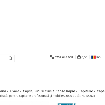
0752.645.008
0,00
RO
mana /
Fixare /
Capse, Pini si Cuie /
Capse Rapid /
Tapiterie /
Caps
ată, pentru tapițerie profesională și mobilier, 5000 bucăți 40100521