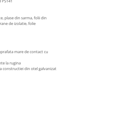
id PS141
, plase din sarma, folii din
ne de izolatie, folie
suprafata mare de contact cu
nte la rugina
 constructiei din otel galvanizat