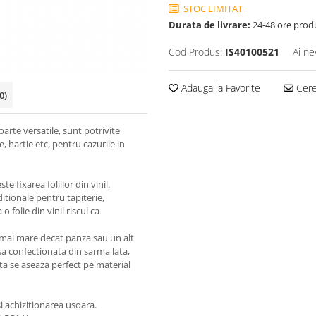
STOC LIMITAT
Durata de livrare:
24-48 ore prod
Cod Produs:
IS40100521
Ai ne
Adauga la Favorite
Cere 
0)
arte versatile, sunt potrivite
te, hartie etc, pentru cazurile in
e fixarea foliilor din vinil.
ditionale pentru tapiterie,
 folie din vinil riscul ca
lt mai mare decat panza sau un alt
sa confectionata din sarma lata,
ata se aseaza perfect pe material
i achizitionarea usoara.