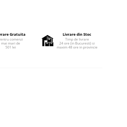
vrare Gratuita
Livrare din Stoc
Pentru comenzi
Timp de livrare
mai mari de
24 ore (in Bucuresti) si
501 lei
maxim 48 ore in provincie