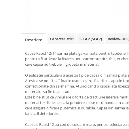
Truse de chei WERA
Etichete cabluri Aimo Phomemo
Batoane silicon pentru decoratiuni
Truse de scule combinate pentru
Batoane silicon cu sclipici
Etichete haine Aimo Phomemo
electrieni
Batoane silicon Rapid Fun to Fix
Etichete Aimo Phomemo M110 |
Extractor conectori Engineer
Batoane silicon PVC/ Cabluri
M200 | M220
Geanta | Rucsac pentru scule
Batoane silicon pluta
Etichete Aimo rotunde
Caracteristici
SICAP (SEAP)
Review-uri
(
Descriere
Batoane silicon piele intoarsa
Instrumente recuperatoare
Etichete bijuterii Aimo Phomemo
magnetice
Duze pentru pistoale de lipit
Dymo
Capse Rapid 12/14 sarma plata galvanizata pentru tapiterie, fo
Pompe aspirator fludor si accesorii
Clesti pentru nituri si popnituri
pentru a fi utilizate la fixarea unui carton subtire, folii, etiche
care capsa nu trebuie ingropata in material.
Scule
Nituri etansare Rapid
Nituri High performance Rapid
Scule de mana electricieni
O aplicatie particulara a acestui tip de capsa din sarma plata est
Nituri automotive Rapid colorate
Acestea se pot “taia” foarte usor in cazul fixarii cu capsele tra
Scule de mana KNIPEX
confectionate din sarma fina. Atunci cand o capsa lata fixeaza o
Piulite nit Rapid
Scule multifunctionale si accesorii
materialul sa fie taiat scade.
Capsatoare pneumatice
Scule pentru aviatie
Este bine stiut ca vinilul are o forta de tractiune laterala mu
material textil, de aceea la prinderea ei se recomanda un cap
Scule pentru constructii navale si
Pistoale pneumatice batut cuie in
care asigura o fixare puternica si durabila. Capsa din sarma l
intretinere nave
banda
fara sa il deterioreze.
Scule pentru instalari panouri
Pistoale pneumatice duale batut
fotovoltaice
capse sau cuie in banda
Capsele Rapid 12 au cod de culoare maro, pentru selectarea s