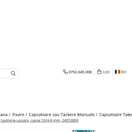
0752.645.008
0,00
RO
mana /
Fixare /
Capsatoare sau Tackere Manuale /
Capsatoare Take
i tapiterie usoara, capse 53/4-8 mm, 24053800