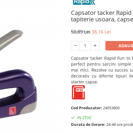
Capsator tacker Rapid 
tapiterie usoara, cap
50,89 Lei
38,16 Lei
ADAUG
Capsator tacker Rapid Fun to 
perfect pentru
sarcini simple
mai mici. Rezolva cu succes sa
decorativ cu diferite tipuri 
starter capse.
Cod Producator:
24053800
IN STOC
Durata de livrare:
24-48 ore prod