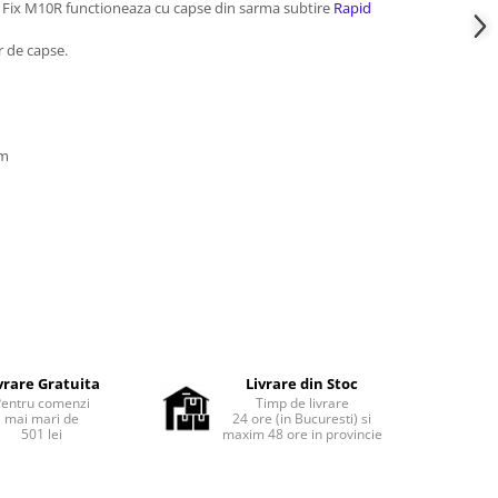
 Fix M10R functioneaza cu capse din sarma subtire
Rapid
r de capse.
mm
vrare Gratuita
Livrare din Stoc
Pentru comenzi
Timp de livrare
mai mari de
24 ore (in Bucuresti) si
501 lei
maxim 48 ore in provincie