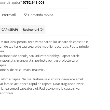
voie de ajutor?
0752.645.008
informatii
Comanda rapida
SICAP (SEAP)
Review-uri
(0)
 M10R ideal pentru rezolvarea sarcinilor usoare de capsat din
rari de tapiterie sau creare de mobilier decorativ. Poate prinde
emn.
, pasionati de bricolaj sau utilizatori hobby. Capsatoarele
nsportat si manevrat si perfecte pentru proiecte care
apse.
rins si de cei cu maini mai mici.
 ultimei capse. Nu mai trebuie sa o arunci, deoarece arcul
at fara sa actioneze capul de capsat. Doar tragi usor levierul
izi langa corpul capsatorului. Faci economie la capse si va
epozitezi.