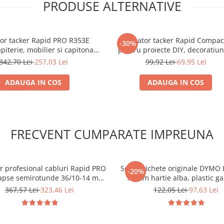
PRODUSE ALTERNATIVE
or tacker Rapid PRO R353E
Capsator tacker Rapid Compac
-30%
piterie, mobilier si capitonaj,
pentru proiecte DIY, decoratiuni
orta capsare in 3 trepte, capse
reparatii casnice, reglare fort
342,70 Lei
257,03 Lei
99,92 Lei
69,95 Lei
m, 5 ani garantie, fabricat in
actionare, capse 53/6-14 mm
Suedia, 5000063
11520110
ADAUGA IN COS
ADAUGA IN COS
FRECVENT CUMPARATE IMPREUNA
r profesional cabluri Rapid PRO
Set 3 etichete originale DYMO 
-20%
apse semirotunde 36/10-14 mm
12 mm hartie alba, plastic ga
ru cabluri de joasă tensiune,
argintiu metalizat pentru orga
367,57 Lei
323,46 Lei
122,05 Lei
97,63 Lei
bricat în Suedia 20511811
identificare prin coduri de c
S0721800