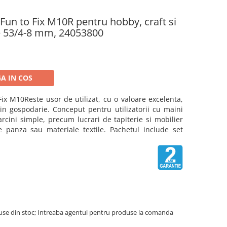
Fun to Fix M10R pentru hobby, craft si
se 53/4-8 mm, 24053800
A IN COS
Fix M10R
este usor de utilizat, cu o
valoare excelenta
,
 in gospodarie
. Conceput pentru utilizatorii cu maini
rcini simple, precum lucrari de tapiterie si mobilier
de panza sau materiale textile. Pachetul include set
use din stoc; Intreaba agentul pentru produse la comanda