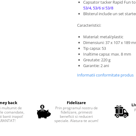
Capsator tacker Rapid Fun to
53/4, 53/6 si 53/8
Blisterul include un set starte
Caracteristici:
Material: metal/plastic
Dimensiuni: 37 x 107 x 189 
Tip capsa: 53
Inaltime capsa: max. 8 mm
Greutate: 220 g
Garantie: 2 ani
Informatii conformitate produs
ney back
Fidelizare
Li
i multumit de
Prin programul nostru de
le comandate,
fidelizare, primesti
i banii inapoi!
beneficii si reduceri
RANTAT!
speciale. Alatura-te acum!