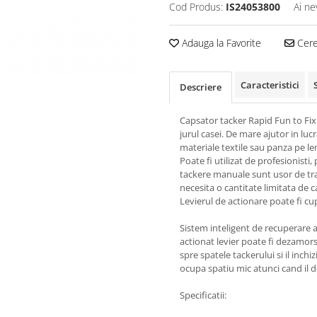
Cod Produs:
IS24053800
Ai ne
Adauga la Favorite
Cere 
Caracteristici
Descriere
Capsator tacker Rapid Fun to Fix
jurul casei. De mare ajutor in luc
materiale textile sau panza pe l
Poate fi utilizat de profesionisti
tackere manuale sunt usor de tra
necesita o cantitate limitata de c
Levierul de actionare poate fi cup
Sistem inteligent de recuperare a
actionat levier poate fi dezamors
spre spatele tackerului si il inch
ocupa spatiu mic atunci cand il d
Specificatii: