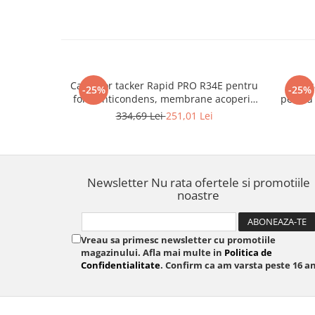
Capsator tacker Rapid PRO R34E pentru
Caps
-25%
-25%
folie anticondens, membrane acoperis
pentru 
si constructii din lemn, reglare forta
reglare 
334,69 Lei
251,01 Lei
capsare in 3 trepte, capse 140/6-14 mm,
53/6-14
fabricat in Suedia, 5 ani garantie,
10595721
Newsletter
Nu rata ofertele si promotiile
noastre
Vreau sa primesc newsletter cu promotiile
magazinului. Afla mai multe in
Politica de
Confidentialitate
. Confirm ca am varsta peste 16 an