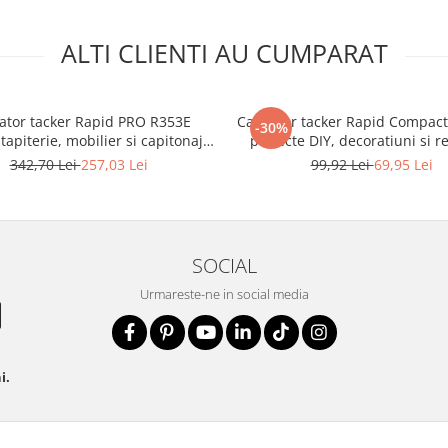
ALTI CLIENTI AU CUMPARAT
ator tacker Rapid PRO R353E
Capsator tacker Rapid Compact
-30%
tapiterie, mobilier si capitonaj,
proiecte DIY, decoratiuni si r
forta capsare in 3 trepte, capse
casnice, reglare forta actionar
342,70 Lei
257,03 Lei
99,92 Lei
69,95 Lei
 mm, 5 ani garantie, fabricat in
53/6-14 mm, 11520110
Suedia, 5000063
SOCIAL
Urmareste-ne in social media
i.