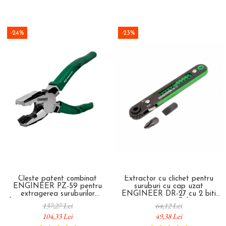
-24%
-23%
Cleste patent combinat
Extractor cu clichet pentru
ENGINEER PZ-59 pentru
suruburi cu cap uzat
extragerea suruburilor
ENGINEER DR-27 cu 2 biti
deteriorate si gripate 200 mm
extractori scurti Fabricat in
137,27 Lei
64,12 Lei
Fabricat in Japonia
Japonia
104,33 Lei
49,38 Lei