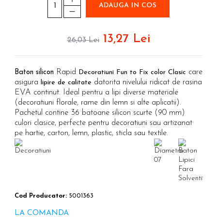
Etichete haine Aimo Phomemo
Truse de chei WERA
Batoane silicon pentru decoratiuni
ADAUGA IN COS
Etichete Aimo Phomemo M110 |
Truse de scule combinate pentru
Batoane silicon cu sclipici
M200 | M220
electrieni
Batoane silicon Rapid Fun to Fix
13,27 Lei
Extractor conectori Engineer
26,03 Lei
Etichete Aimo rotunde
Batoane silicon PVC/ Cabluri
Geanta | Rucsac pentru scule
Etichete bijuterii Aimo Phomemo
Batoane silicon pluta
Dymo
Batoane silicon piele intoarsa
Instrumente recuperatoare
Rapid
care
Baton silicon
Decoratiuni Fun to Fix color Clasic
magnetice
Duze pentru pistoale de lipit
asigura
datorita nivelului ridicat de rasina
lipire de calitate
EVA continut. Ideal pentru a lipi diverse materiale
Pompe aspirator fludor si accesorii
Clesti pentru nituri si popnituri
(decoratiuni florale, rame din lemn si alte aplicatii).
Scule
Nituri etansare Rapid
Pachetul contine 36 batoane silicon scurte (90 mm)
culori clasice, perfecte pentru decoratiuni sau artizanat
Nituri High performance Rapid
Scule de mana electricieni
pe hartie, carton, lemn, plastic, sticla sau textile.
Nituri automotive Rapid colorate
Scule de mana KNIPEX
Piulite nit Rapid
Scule multifunctionale si accesorii
Capsatoare pneumatice
Scule pentru aviatie
Scule pentru constructii navale si
Pistoale pneumatice batut cuie in
intretinere nave
banda
Scule pentru instalari panouri
Cod Producator:
5001363
Pistoale pneumatice duale batut
fotovoltaice
capse sau cuie in banda
LA COMANDA