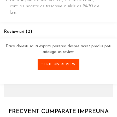
Plata se poate opera prin OP, inainte de livrare, in
conturile noastre de trezorerie in zilele de 24-30 ale
lunii.
Review-uri
(0)
Daca doresti sa iti exprimi parerea despre acest produs poti
adauga un review.
SCRIE UN REVIEW
FRECVENT CUMPARATE IMPREUNA