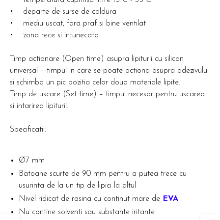
• temperatura cuprinsa intre 15°C - 35°C
• departe de surse de caldura
• mediu uscat, fara praf si bine ventilat
• zona rece si intunecata.
Timp actionare (Open time) asupra lipiturii cu silicon
universal – timpul in care se poate actiona asupra adezivului
si schimba un pic pozitia celor doua materiale lipite.
Timp de uscare (Set time) – timpul necesar pentru uscarea
si intarirea lipiturii.
Specificatii:
Ø7 mm
Batoane scurte de 90 mm pentru a putea trece cu
usurinta de la un tip de lipici la altul
Nivel ridicat de rasina cu continut mare de
EVA
Nu contine solventi sau substante iritante