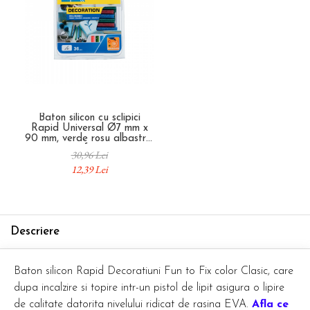
Baton silicon cu sclipici
Rapid Universal Ø7 mm x
90 mm, verde rosu albastru,
pentru craft si proiecte
30,96 Lei
creative, 36 bucati,
12,39 Lei
5001424
Descriere
Baton silicon Rapid Decoratiuni Fun to Fix color Clasic, care
dupa incalzire si topire intr-un pistol de lipit asigura o lipire
de calitate datorita nivelului ridicat de rasina EVA.
Afla ce