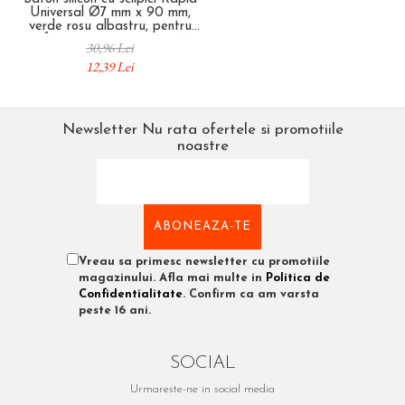
Universal Ø7 mm x 90 mm,
verde rosu albastru, pentru
craft si proiecte creative, 36
30,96 Lei
bucati, 5001424
12,39 Lei
Newsletter
Nu rata ofertele si promotiile
noastre
Vreau sa primesc newsletter cu promotiile
magazinului. Afla mai multe in
Politica de
Confidentialitate
. Confirm ca am varsta
peste 16 ani.
SOCIAL
Urmareste-ne in social media