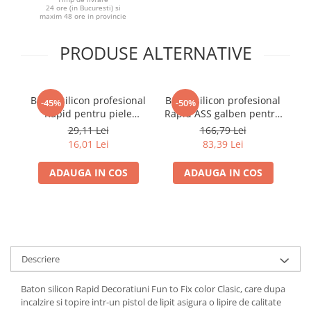
24 ore (in Bucuresti) si
maxim 48 ore in provincie
PRODUSE ALTERNATIVE
Baton silicon profesional
Baton silicon profesional
Ba
-45%
-50%
Rapid pentru piele
Rapid ASS galben pentru
Ra
intoarsa, textile si pluta,
asamblare industriala,
29,11 Lei
166,79 Lei
galben, Ø12 mm x 94
Ø12 mm x 190 mm, baza
Ø1
16,01 Lei
83,39 Lei
mm, baza EVA, 50 g,
EVA, 1 kg, compatibil
40107354
EG320 EG340 EG360 PRO,
EG
ADAUGA IN COS
ADAUGA IN COS
40302787
Descriere
Baton silicon Rapid Decoratiuni Fun to Fix color Clasic, care dupa
incalzire si topire intr-un pistol de lipit asigura o lipire de calitate