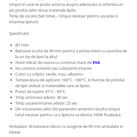
timpul in care se poate actiona asupra adezivului si schimba un
pic pozitia celor doua materiale lipite.
Timp de uscare (Set time) – timpul necesar pentru uscarea si
intarirea lipiturii.
Specificatii:
Ø7 mm
Batoane scurte de 90 mm pentru a putea trece cu usurinta de
la un tip de lipici la altul
Nivel ridicat de rasina cu continut mare de
EVA
Nu contine solventi sau substante iritante
Culori cu sclipici: verde, rosu, albastru
Temperatura de aplicare: 160°C - 180°C, in functie de pistolul
de lipit utilizat si materialele care se lipesc
Punct de topire: 81°C - 85°C
Timp actionare adeziv: 30 sec
Timp uscare/intarire adeziv: 25 sec
Din insumarea celor doi parametri anteriori rezulta timpul
total necesar pentru ca o lipitura sa devina 100% finalizata.
Ambalare: 36 batoane silicon cu lungime de 90 mm ambalate in
blister