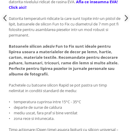
datorita nivelului ridicat de rasina EVA.
Afla ce inseamna EVA!
Click aici!
Datorita temperaturii ridicate la care sunt topite intr-un pistol de
lipit, batoanele de silicon Fun to Fix cu diametrul de 7 mm pot fi
folosite pentru asamblarea pieselor intr-un mod robust si
permanent.
Batoanele silicon adeziv Fun to Fix sunt ideale pentru
lipirea usoara a materialelor de decor pe lemn, hartie,
carton, materiale textile. Recomandate pentru decorare
pahare, lumanari, tricouri, rame din lemn si multe altele.
Perfecte pentru lipirea pozelor in jurnale personale sau
albume de fotografii.
Pachetele cu batoane silicon Rapid se pot pastra un timp
nelimitat in conditii standard de mediu:
• temperatura cuprinsa intre 15°C - 35°C
• departe de surse de caldura
• mediu uscat, fara praf si bine ventilat
• zona rece si intunecata.
Timp actionare (Open time) asupra lipiturii cu silicon universal –