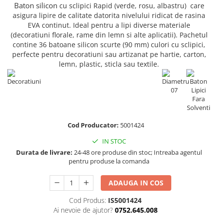
Truse de chei WERA
Etichete cabluri Aimo Phomemo
Batoane silicon pentru decoratiuni
Baton silicon
cu sclipici Rapid (verde, rosu, albastru)
care
asigura
lipire de calitate
datorita nivelului ridicat de rasina
Truse de scule combinate pentru
Batoane silicon cu sclipici
Etichete haine Aimo Phomemo
EVA continut. Ideal pentru a lipi diverse materiale
electrieni
Batoane silicon Rapid Fun to Fix
(decoratiuni florale, rame din lemn si alte aplicatii). Pachetul
Etichete Aimo Phomemo M110 |
Extractor conectori Engineer
Batoane silicon PVC/ Cabluri
contine 36 batoane silicon scurte (90 mm) culori cu sclipici,
M200 | M220
Geanta | Rucsac pentru scule
perfecte pentru decoratiuni sau artizanat pe hartie, carton,
Batoane silicon pluta
Etichete Aimo rotunde
lemn, plastic, sticla sau textile.
Batoane silicon piele intoarsa
Instrumente recuperatoare
Etichete bijuterii Aimo Phomemo
magnetice
Duze pentru pistoale de lipit
Dymo
Pompe aspirator fludor si accesorii
Clesti pentru nituri si popnituri
Scule
Nituri etansare Rapid
Nituri High performance Rapid
Scule de mana electricieni
Cod Producator:
5001424
Nituri automotive Rapid colorate
Scule de mana KNIPEX
IN STOC
Piulite nit Rapid
Scule multifunctionale si accesorii
Durata de livrare:
24-48 ore produse din stoc; Intreaba agentul
pentru produse la comanda
Capsatoare pneumatice
Scule pentru aviatie
Scule pentru constructii navale si
Pistoale pneumatice batut cuie in
ADAUGA IN COS
intretinere nave
banda
Scule pentru instalari panouri
Pistoale pneumatice duale batut
Cod Produs:
IS5001424
fotovoltaice
capse sau cuie in banda
Ai nevoie de ajutor?
0752.645.008