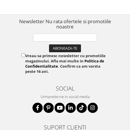
kg, compatibil EG320 EG340
kg, compatibil EG320 EG340
EG360 PRO, 40302787
EG360 PRO, 40302775
Newsletter
Nu rata ofertele si promotiile
noastre
Vreau sa primesc newsletter cu promotiile
magazinului. Afla mai multe in
Politica de
Confidentialitate
. Confirm ca am varsta
peste 16 ani.
SOCIAL
Urmareste-ne in social media
SUPORT CLIENTI