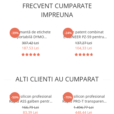
FRECVENT CUMPARATE
IMPREUNA
Imprimantă de etichete
Cleste patent combinat
-39%
-24%
portabilă DYMO
ENGINEER PZ-59 pentru
LabelManager 160 cu
extragerea suruburilor
307,42 Lei
137,27 Lei
tastatură QWERTY pentru
deteriorate si gripate 200
187,53 Lei
104,33 Lei
organizare și identificare
mm Fabricat in Japonia
acasă și la birou 2174612
ALTI CLIENTI AU CUMPARAT
Baton silicon profesional
Baton silicon profesional
-50%
-70%
Rapid ASS galben pentru
Rapid PRO-T transparent
asamblare industriala, Ø12
pentru PVC si cabluri, Ø12
166,79 Lei
1.494,77 Lei
mm x 190 mm, baza EVA, 1
mm x 190 mm, baza EVA, 10
83,39 Lei
448,44 Lei