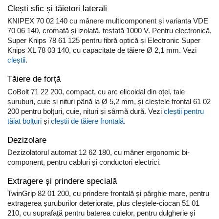
Clești sfic și tăietori laterali
KNIPEX 70 02 140 cu mânere multicomponent și varianta VDE
70 06 140, cromată și izolată, testată 1000 V. Pentru electronică,
Super Knips 78 61 125 pentru fibră optică și Electronic Super
Knips XL 78 03 140, cu capacitate de tăiere Ø 2,1 mm. Vezi
cleștii
.
Tăiere de forță
CoBolt 71 22 200, compact, cu arc elicoidal din oțel, taie
șuruburi, cuie și nituri până la Ø 5,2 mm, și cleștele frontal 61 02
200 pentru bolțuri, cuie, nituri și sârmă dură. Vezi
cleștii pentru
tăiat bolțuri
și
cleștii de tăiere frontală
.
Dezizolare
Dezizolatorul automat 12 62 180, cu mâner ergonomic bi-
component, pentru cabluri și conductori electrici.
Extragere și prindere specială
TwinGrip 82 01 200, cu prindere frontală și pârghie mare, pentru
extragerea șuruburilor deteriorate, plus cleștele-ciocan 51 01
210, cu suprafață pentru baterea cuielor, pentru dulgherie și