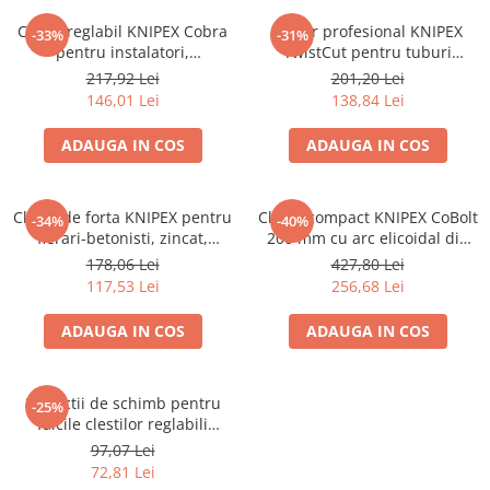
Cleste reglabil KNIPEX Cobra
Cutter profesional KNIPEX
-33%
-31%
pentru instalatori,
TwistCut pentru tuburi
autoblocant, cleste papagal
ondulate si copex, diametru
217,92 Lei
201,20 Lei
profesional, manere
maxim 32 mm, fabricat in
146,01 Lei
138,84 Lei
multicomponent, 180 mm,
Germania 90 22 01 SB
fabricat in Germania 87 02
ADAUGA IN COS
ADAUGA IN COS
180
Cleste de forta KNIPEX pentru
Cleste compact KNIPEX CoBolt
-34%
-40%
fierari-betonisti, zincat,
200 mm cu arc elicoidal din
pentru legare si torsionare
otel, taietor pentru suruburi,
178,06 Lei
427,80 Lei
sarma pentru armaturi,
cuie si nituri pana la 5,2 mm,
117,53 Lei
256,68 Lei
latime falci 25 mm, 250 mm,
manere ergonomice, fabricat
fabricat in Germania 99 14
in Germania 71 22 200
ADAUGA IN COS
ADAUGA IN COS
250
Protectii de schimb pentru
-25%
falcile clestilor reglabili
KNIPEX seria 81 XX 250, 2
97,07 Lei
perechi, pentru protectia
72,81 Lei
suprafetelor sensibile,