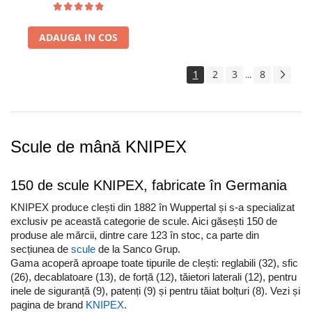
fabricate in Germania 81 19
250 V02
ADAUGA IN COS
1
2
3
8
...
Scule de mână KNIPEX
150 de scule KNIPEX, fabricate în Germania
KNIPEX produce clești din 1882 în Wuppertal și s-a specializat
exclusiv pe această categorie de scule. Aici găsești 150 de
produse ale mărcii, dintre care 123 în stoc, ca parte din
secțiunea de
scule
de la Sanco Grup.
Gama acoperă aproape toate tipurile de clești: reglabili (32), sfic
(26), decablatoare (13), de forță (12), tăietori laterali (12), pentru
inele de siguranță (9), patenți (9) și pentru tăiat bolțuri (8). Vezi și
pagina de brand
KNIPEX
.