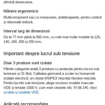
elimină alunecarea.
Mânere ergonomice
Multicomponent sau cu manșoane, antiderapante, pentru control
și oboseală redusă.
Interval larg de dimensiuni
De la 77 mm până la 560 mm, cu cele mai multe modele la 125,
140, 180, 200 și 250 mm.
Important despre lucrul sub tensiune
Doar 3 produse sunt izolate
Filtrele categoriei arată 3 produse cu protecție pentru lucrul sub
tensiune și 31 fără. Calitatea germană a sculei nu înseamnă
izolație electrică: un clește KNIPEX neizolat rămâne neizolat.
Pentru lucrări sub tensiune, alege exclusiv modele marcate
VDE și testate 1000 V, cum este cleștele sfic 70 06 140. Vezi
sculele și uneltele VDE
.
Aplicații recomandate