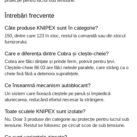
protecție pentru lucrul sub tensiune.
Întrebări frecvente
Câte produse KNIPEX sunt în categorie?
150, dintre care 123 în stoc, restul la comandă sau din stocul
furnizorului.
Care e diferența dintre Cobra și clește-cheie?
Cobra are fălci dințate și prinde ferm, potrivit pentru țevi.
Cleștele-cheie 86 03 are fălci netede paralele, care strâng ca o
cheie fixă fără a deteriora suprafețele.
Ce înseamnă mecanism autoblocant?
Un sistem care fixează cleștele pe piesă și împiedică
alunecarea, reducând efortul necesar la strângere.
Toate sculele KNIPEX sunt izolate?
Nu. Doar 3 produse din categorie au protecție pentru lucrul sub
tensiune. Restul se folosesc pe circuit scos de sub tensiune.