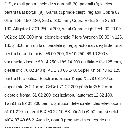
(12), cleștii pentru inele de siguranță (9), patenții (9) și cleștii
pentru tăiat bolțuri (8). Gama cuprinde cleștii reglabili Cobra 87
01 în 125, 150, 180, 250 și 300 mm, Cobra Extra Slim 87 51
180, Alligator 87 01 250 și 300, setul Cobra High-Tech 00 20 09
V02 de 180-300 mm, cleștele-cheie Pliers Wrench 86 03 în 125,
180 și 300 mm cu fălci paralele și reglaj automat, cleștii de forță
pentru fierari-betoniști 99 00 300, 99 10 250, 99 10 300 și
variantele zincate 99 14 250 și 99 14 300 cu lățime fălci 25 mm,
cleștii sfic 70 02 140 și VDE 70 06 140, Super Knips 78 61 125
pentru fibră optică, Electronic Super Knips XL 78 03 140 cu
capacitate Ø 2,1 mm, CoBolt 71 22 200 până la Ø 5,2 mm,
cleștele frontal 61 02 200, dezizolatorul automat 12 62 180,
TwinGrip 82 01 200 pentru șuruburi deteriorate, cleștele-ciocan
51 01 210, cutterul BiX 90 22 10 BK până la Ø 50 mm și setul
MC4 97 49 66 2. Atenție, doar 3 produse din categorie au