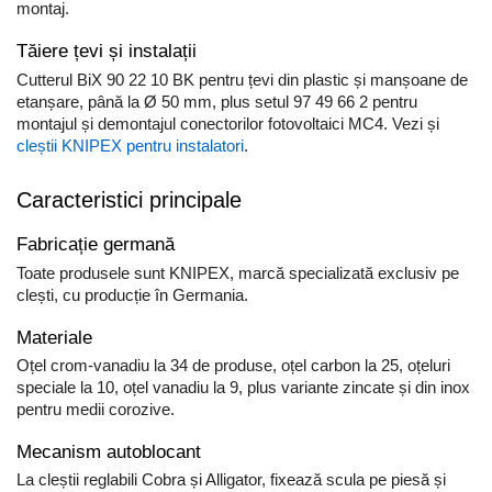
montaj.
Tăiere țevi și instalații
Cutterul BiX 90 22 10 BK pentru țevi din plastic și manșoane de
etanșare, până la Ø 50 mm, plus setul 97 49 66 2 pentru
montajul și demontajul conectorilor fotovoltaici MC4. Vezi și
cleștii KNIPEX pentru instalatori
.
Caracteristici principale
Fabricație germană
Toate produsele sunt KNIPEX, marcă specializată exclusiv pe
clești, cu producție în Germania.
Materiale
Oțel crom-vanadiu la 34 de produse, oțel carbon la 25, oțeluri
speciale la 10, oțel vanadiu la 9, plus variante zincate și din inox
pentru medii corozive.
Mecanism autoblocant
La cleștii reglabili Cobra și Alligator, fixează scula pe piesă și