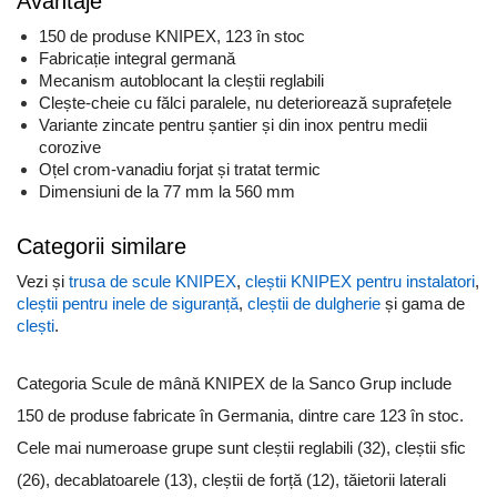
Avantaje
150 de produse KNIPEX, 123 în stoc
Fabricație integral germană
Mecanism autoblocant la cleștii reglabili
Clește-cheie cu fălci paralele, nu deteriorează suprafețele
Variante zincate pentru șantier și din inox pentru medii
corozive
Oțel crom-vanadiu forjat și tratat termic
Dimensiuni de la 77 mm la 560 mm
Categorii similare
Vezi și
trusa de scule KNIPEX
,
cleștii KNIPEX pentru instalatori
,
cleștii pentru inele de siguranță
,
cleștii de dulgherie
și gama de
clești
.
Categoria Scule de mână KNIPEX de la Sanco Grup include
150 de produse fabricate în Germania, dintre care 123 în stoc.
Cele mai numeroase grupe sunt cleștii reglabili (32), cleștii sfic
(26), decablatoarele (13), cleștii de forță (12), tăietorii laterali