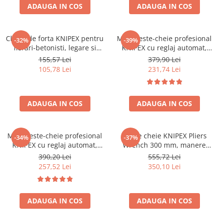
ADAUGA IN COS
ADAUGA IN COS
Cleste de forta KNIPEX pentru
Mini cleste-cheie profesional
-32%
-39%
fierari-betonisti, legare si
KNIPEX cu reglaj automat,
torsionare sarma pentru
pentru mecanica fina,
155,57 Lei
379,90 Lei
armaturi, latime falci 25 mm,
instalatii sanitare si service,
105,78 Lei
231,74 Lei
250 mm, fabricat in Germania
manere acoperite cu plastic
99 10 250
pentru confort si protectia
mainii, 150 mm, fabricat in
ADAUGA IN COS
ADAUGA IN COS
German
Mini cleste-cheie profesional
Cleste cheie KNIPEX Pliers
-34%
-37%
KNIPEX cu reglaj automat,
Wrench 300 mm, manere
pentru mecanica fina,
plastic, pentru instalatii
390,20 Lei
555,72 Lei
instalatii sanitare si service,
sanitare, industrie si
257,52 Lei
350,10 Lei
manere acoperite cu plastic
mentenanta, fabricat in
pentru confort si protectia
Germania 86 03 300
mainii, 180 mm, fabricat in
ADAUGA IN COS
German
ADAUGA IN COS