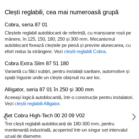
Clești reglabili, cea mai numeroasă grupă
Cobra, seria 87 01
Cleștele reglabil autoblocant de referință, cu manșoane roșii pe
mânere, în 125, 150, 180, 250 și 300 mm. Mecanismul
autoblocant fixează cleștele pe piesă și previne alunecarea, cu
efort redus la strângere. Vezi
cleștii reglabili Cobra
.
Cobra Extra Slim 87 51 180
Variantă cu fălci subțiri, pentru instalații sanitare, automotive și
spații înguste unde un clește obișnuit nu are loc.
Alligator, seria 87 01 în 250 și 300 mm
Aceeași logică autoblocantă, într-o construcție pentru instalatori.
Vezi
cleștii reglabili Alligator
.
Set Cobra High-Tech 00 20 09 V02
Trei clești reglabili autoblocanți de 180-300 mm, pentru
mentenanță industrială, acoperind într-un singur set intervalul
uzual de diametre.