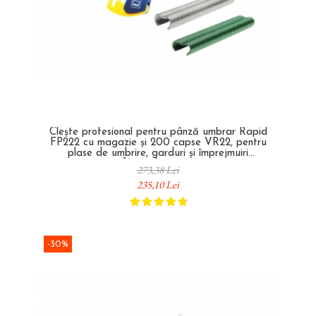
Clește profesional pentru pânză umbrar Rapid
FP222 cu magazie și 200 capse VR22, pentru
plase de umbrire, garduri și împrejmuiri
profesionale 40303112
273,38 Lei
235,10 Lei
-30%