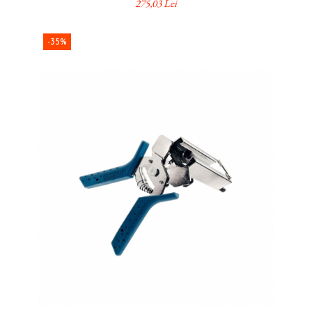
275,03 Lei
-35%