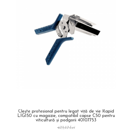
Clește profesional pentru legat viță de vie Rapid
LIG150 cu magazie, compatibil capse C50 pentru
viticultură și podgorii 40107753
423,12 Lei