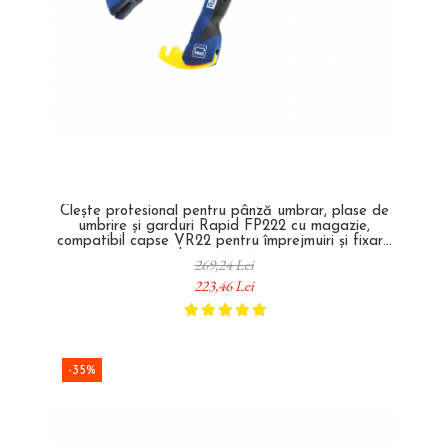
Clește profesional pentru pânză umbrar, plase de
umbrire și garduri Rapid FP222 cu magazie,
compatibil capse VR22 pentru împrejmuiri și fixare
plasă 23468100
269,24 Lei
223,46 Lei
-35%