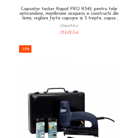
Capsator tacker Rapid PRO R34E pentru folie
anticondens, membrane acoperis si constructii din
lemn, reglare forta capsare in 3 trepte, capse
140/6-14 mm, fabricat in Suedia, 5 ani garantie,
334,69 Lei
10595721
251,01 Lei
-32%