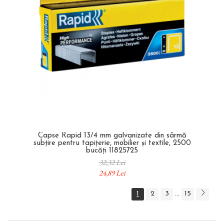
Capse Rapid 13/4 mm galvanizate din sârmă
subțire pentru tapițerie, mobilier și textile, 2500
bucăți 11825725
32,32 Lei
24,89 Lei
1
2
3
15
...