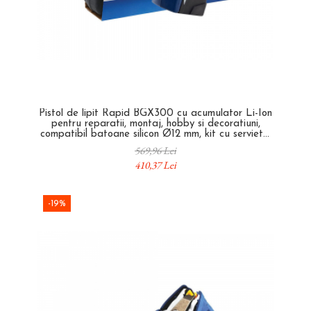
Nituri tubulare Rapid
Extractoare suruburi uzate si
accesorii
Capse, Pini si Cuie
Dalti electricieni si punctatoare
Capse Rapid
Reinnsteig
Cuie Rapid
Pini Rapid
Ciocane de capsat pentru fixat folie
Pistol de lipit Rapid BGX300 cu acumulator Li-Ion
anticondens
pentru reparatii, montaj, hobby si decoratiuni,
compatibil batoane silicon Ø12 mm, kit cu servieta,
40303073
569,96 Lei
410,37 Lei
-19%