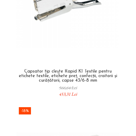
Capsator tip clește Rapid K1 Textile pentru
etichete textile, etichete preț, confecții, croitorii și
curățătorii, capse 43/6-8 mm
566,64 Lei
453,31 Lei
-18%