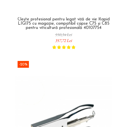
Clește profesional pentru legat viță de vie Rapid
LIG175 cu magazie, compatibil capse C75 și C85
pentru viticultură profesională 40107754
550,34 Lei
357,72 Lei
-20%