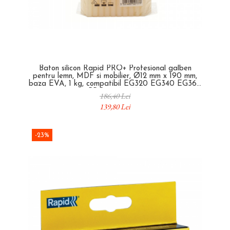
Baton silicon Rapid PRO+ Profesional galben
pentru lemn, MDF si mobilier, Ø12 mm x 190 mm,
baza EVA, 1 kg, compatibil EG320 EG340 EG360
PRO, 40302777
186,40 Lei
139,80 Lei
-23%