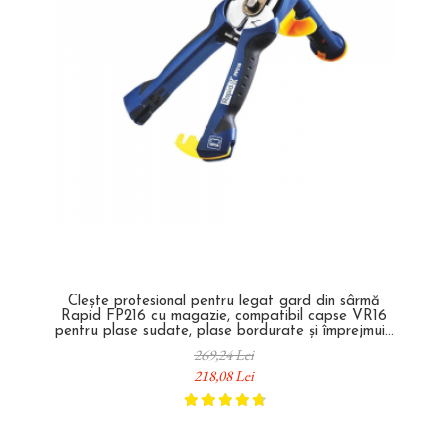
Clește profesional pentru legat gard din sârmă
Rapid FP216 cu magazie, compatibil capse VR16
pentru plase sudate, plase bordurate și împrejmuiri
23467900
269,24 Lei
218,08 Lei