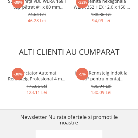
Șurubelniță VDE WERA 168 i
Șurubelniță hexagonală
-38%
-32%
cap pătrat #1 x 80 mm
WERA 352 HEX 12.0 x 150 x
pentru blocuri de
117 mm cap sferic protecție
74,64 Lei
138,36 Lei
distribuție, borne electrice
anticorozivă mâner negru
46,28 Lei
94,09 Lei
și cleme de conexiune
antirostogolire Kraftform
05100024001
Plus 05022835001
ALTI CLIENTI AU CUMPARAT
Punctator Automat
Levier Rennsteig indoit la
-30%
-5%
Rennsteig Profesional 4 mm
90° pentru montaj
declansare automata
2780142SB
175,86 Lei
136,94 Lei
430230
123,11 Lei
130,09 Lei
Newsletter
Nu rata ofertele si promotiile
noastre