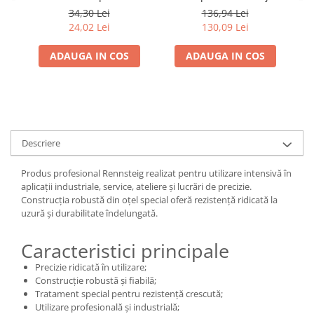
demolari in constructii 12
2780142SB
34,30 Lei
136,94 Lei
mm 3612521
24,02 Lei
130,09 Lei
ADAUGA IN COS
ADAUGA IN COS
Descriere
Produs profesional Rennsteig realizat pentru utilizare intensivă în
aplicații industriale, service, ateliere și lucrări de precizie.
Construcția robustă din oțel special oferă rezistență ridicată la
uzură și durabilitate îndelungată.
Caracteristici principale
Precizie ridicată în utilizare;
Construcție robustă și fiabilă;
Tratament special pentru rezistență crescută;
Utilizare profesională și industrială;