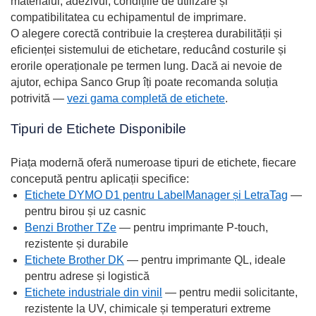
materialul, adezivul, condițiile de utilizare și
compatibilitatea cu echipamentul de imprimare.
O alegere corectă contribuie la creșterea durabilității și
eficienței sistemului de etichetare, reducând costurile și
erorile operaționale pe termen lung. Dacă ai nevoie de
ajutor, echipa Sanco Grup îți poate recomanda soluția
potrivită —
vezi gama completă de etichete
.
Tipuri de Etichete Disponibile
Piața modernă oferă numeroase tipuri de etichete, fiecare
concepută pentru aplicații specifice:
Etichete DYMO D1 pentru LabelManager și LetraTag
—
pentru birou și uz casnic
Benzi Brother TZe
— pentru imprimante P-touch,
rezistente și durabile
Etichete Brother DK
— pentru imprimante QL, ideale
pentru adrese și logistică
Etichete industriale din vinil
— pentru medii solicitante,
rezistente la UV, chimicale și temperaturi extreme