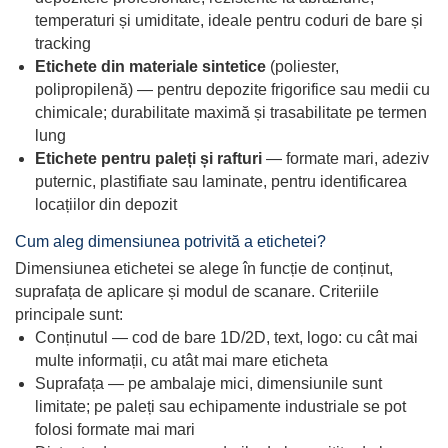
temperaturi și umiditate, ideale pentru coduri de bare și
tracking
Etichete din materiale sintetice
(poliester,
polipropilenă) — pentru depozite frigorifice sau medii cu
chimicale; durabilitate maximă și trasabilitate pe termen
lung
Etichete pentru paleți și rafturi
— formate mari, adeziv
puternic, plastifiate sau laminate, pentru identificarea
locațiilor din depozit
Cum aleg dimensiunea potrivită a etichetei?
Dimensiunea etichetei se alege în funcție de conținut,
suprafața de aplicare și modul de scanare. Criteriile
principale sunt:
Conținutul — cod de bare 1D/2D, text, logo: cu cât mai
multe informații, cu atât mai mare eticheta
Suprafața — pe ambalaje mici, dimensiunile sunt
limitate; pe paleți sau echipamente industriale se pot
folosi formate mai mari