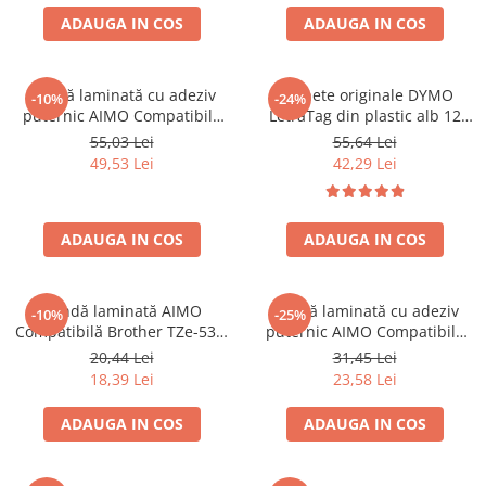
ADAUGA IN COS
ADAUGA IN COS
Bandă laminată cu adeziv
Etichete originale DYMO
-10%
-24%
puternic AIMO Compatibilă
LetraTag din plastic alb 12
Brother TZe-S651, 24 mm text
mm pentru organizare acasa,
55,03 Lei
55,64 Lei
negru pe galben, pentru
birou si scoala S0721660
49,53 Lei
42,29 Lei
suprafețe plane, semnalizare
industrială și identificare de
lungă durată
ADAUGA IN COS
ADAUGA IN COS
Bandă laminată AIMO
Bandă laminată cu adeziv
-10%
-25%
Compatibilă Brother TZe-531,
puternic AIMO Compatibilă
12 mm text negru pe albastru,
Brother TZe-S621, 9 mm text
20,44 Lei
31,45 Lei
pentru organizare
negru pe galben, pentru
18,39 Lei
23,58 Lei
documente, identificare
suprafețe plane, identificare
bunuri și etichetare
rapidă și siguranță vizuală
ADAUGA IN COS
ADAUGA IN COS
profesională