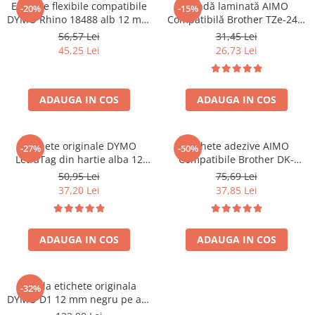
Etichete flexibile compatibile
Bandă laminată AIMO
-20%
-15%
DYMO Rhino 18488 alb 12 mm
Compatibilă Brother TZe-241,
pentru identificarea cablurilor
18 mm text negru pe alb,
56,57 Lei
31,45 Lei
și fibrei optice prin înfășurare
pentru etichetare industrială,
45,25 Lei
26,73 Lei
identificare echipamente și
depozitare
ADAUGA IN COS
ADAUGA IN COS
Etichete originale DYMO
Etichete adezive AIMO
-27%
-50%
LetraTag din hartie alba 12
Compatibile Brother DK-
mm pentru borcane,
11241, 102 x 152 mm, pentru
50,95 Lei
75,69 Lei
recipiente si organizare acasa
AWB, curierat și etichete
37,20 Lei
37,85 Lei
S0721510
transport
ADAUGA IN COS
ADAUGA IN COS
Banda etichete originala
-32%
DYMO D1 12 mm negru pe alb
pentru documente,