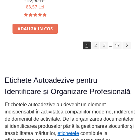
122,90 Lei
bibliorafturi, rafturi si
83,57 Lei
organizare generala S0720530
ADAUGA IN COS
1
2
3
17
...
Etichete Autoadezive pentru
Identificare și Organizare Profesională
Etichetele autoadezive au devenit un element
indispensabil în activitatea companiilor moderne, indiferent
de domeniul de activitate. De la organizarea documentelor
și identificarea produselor până la gestionarea stocurilor și
trasabilitatea mărfurilor,
etichetele
contribuie la