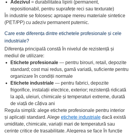
Adezivul
= durabilitatea lipirii (permanent,
repositionabil, pentru suprafețe reci sau texturate)
În industrie se folosesc aproape mereu materiale sintetice
(PET/PP) cu adeziv permanent puternic.
Care este diferența dintre etichetele profesionale și cele
industriale?
Diferența principală constă în nivelul de rezistență și
mediul de utilizare:
Etichete profesionale
— pentru birouri, retail, depozite
standard; cost mai redus, gamă variată, suficiente pentru
organizare în condiții normale
Etichete industriale
— pentru fabrici, depozite
frigorifice, instalații electrice, exterior; rezistență ridicată
la apă, uleiuri, chimicale și temperaturi extreme, durată
de viață de câțiva ani
Regula simplă: alege etichete profesionale pentru interior
și aplicații standard. Alege
etichete industriale
dacă există
umiditate, chimicale, variații mari de temperatură sau
cerințe critice de trasabilitate. Alegerea se face în funcție