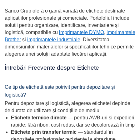
Sanco Grup oferă o gamă variată de etichete destinate
aplicațiilor profesionale și comerciale. Portofoliul include
soluții pentru organizare, identificare, inventariere și
logistică, compatibile cu
imprimantele DYMO
,
imprimantele
Brother
și
imprimantele industriale
. Diversitatea
dimensiunilor, materialelor și specificațiilor tehnice permite
alegerea unei soluții adaptate fiecărei aplicații.
Întrebări Frecvente despre Etichete
Ce tip de etichetă este potrivit pentru depozitare și
logistică?
Pentru depozitare și logistică, alegerea etichetei depinde
de durata de utilizare și condițiile de mediu:
Etichete termice directe
— pentru AWB-uri și expedieri
rapide; fără ribon, cost redus, dar se decolorează în timp
Etichete prin transfer termic
— standardul în
depozitele profesionale; rezistente la abraziune,