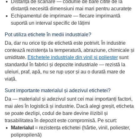
Distanța de scanare — codurile de bare citite de la
distanță necesită dimensiuni mai mari pentru acuratețe
Echipamentul de imprimare — fiecare imprimantă
suportă un interval specific de lățimi
Pot utiliza etichete în medii industriale?
Da, dar nu orice tip de etichetă este potrivit. În industrie
contează rezistența la temperatură, abraziune, chimicale și
umiditate.
Etichetele industriale din vinil și poliester
sunt
standardul în fabrici și depozite industriale — rezistă la
uleiuri, praf, apă, nu se rup ușor și au o durată mare de
viață.
Sunt importante materialul și adezivul etichetei?
Da — materialul și adezivul sunt cei mai importanți factori,
mai ales în logistică și industrie. Dacă alegi greșit, eticheta
se poate dezlipi, codul de bare devine ilizibil și
trasabilitatea în depozit este compromisă. Pe scurt:
Materialul
= rezistența etichetei (hârtie, vinil, poliester,
polipropilenă)