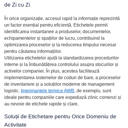
de Zi cu Zi
În orice organizație, accesul rapid la informație reprezintă
un factor esențial pentru eficiență. Etichetele permit
identificarea instantanee a produselor, documentelor,
echipamentelor și spațiilor de lucru, contribuind la
optimizarea proceselor și la reducerea timpului necesar
pentru căutarea informațiilor.
Utilizarea etichetelor ajută la standardizarea procedurilor
interne și la îmbunătățirea controlului asupra stocurilor și
activelor companiei. În plus, acestea facilitează
implementarea sistemelor de coduri de bare, a proceselor
de inventariere și a soluțiilor moderne de management
logistic.
Imprimantele termice AWB
, de exemplu, sunt
ideale pentru companiile care expediază zilnic comenzi și
au nevoie de etichete rapide și clare.
Soluții de Etichetare pentru Orice Domeniu de
Activitate