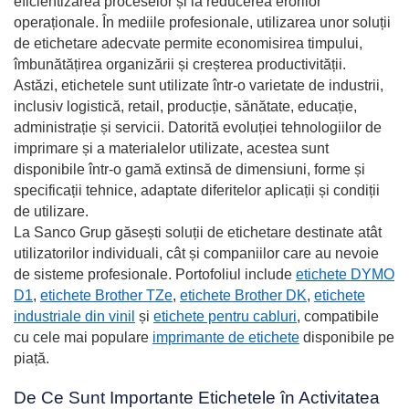
eficientizarea proceselor și la reducerea erorilor
operaționale. În mediile profesionale, utilizarea unor soluții
de etichetare adecvate permite economisirea timpului,
îmbunătățirea organizării și creșterea productivității.
Astăzi, etichetele sunt utilizate într-o varietate de industrii,
inclusiv logistică, retail, producție, sănătate, educație,
administrație și servicii. Datorită evoluției tehnologiilor de
imprimare și a materialelor utilizate, acestea sunt
disponibile într-o gamă extinsă de dimensiuni, forme și
specificații tehnice, adaptate diferitelor aplicații și condiții
de utilizare.
La Sanco Grup găsești soluții de etichetare destinate atât
utilizatorilor individuali, cât și companiilor care au nevoie
de sisteme profesionale. Portofoliul include
etichete DYMO
D1
,
etichete Brother TZe
,
etichete Brother DK
,
etichete
industriale din vinil
și
etichete pentru cabluri
, compatibile
cu cele mai populare
imprimante de etichete
disponibile pe
piață.
De Ce Sunt Importante Etichetele în Activitatea