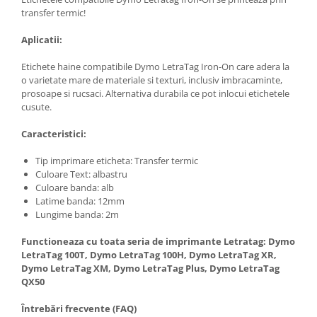
transfer termic!
Aplicatii:
Etichete haine compatibile Dymo LetraTag Iron-On care adera la
o varietate mare de materiale si texturi, inclusiv imbracaminte,
prosoape si rucsaci. Alternativa durabila ce pot inlocui etichetele
cusute.
Caracteristici:
Tip imprimare eticheta: Transfer termic
Culoare Text: albastru
Culoare banda: alb
Latime banda: 12mm
Lungime banda: 2m
Functioneaza cu toata seria de imprimante Letratag: Dymo
LetraTag 100T, Dymo LetraTag 100H, Dymo LetraTag XR,
Dymo LetraTag XM, Dymo LetraTag Plus, Dymo LetraTag
QX50
Întrebări frecvente (FAQ)