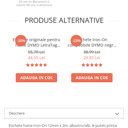
24 ore (in Bucuresti) si
maxim 48 ore in provincie
PRODUSE ALTERNATIVE
Etichete originale pentru
Etichete Iron-On
Im
-20%
-23%
haine DYMO LetraTag
compatibile DYMO negru
e
Iron-On 12 mm pentru
pe alb 18769 pentru
LT
55,70 Lei
38,99 Lei
marcarea hainelor,
haine, creșe, cămine și
b
44,55 Lei
29,83 Lei
uniformelor si textilelor
curățătorii
S0718850
un
ADAUGA IN COS
ADAUGA IN COS
Descriere
Etichete haine Iron-On 12mm x 2m, albastru/alb, le puteti printa