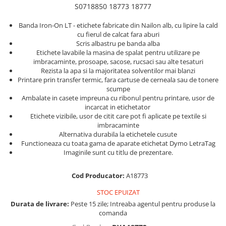
Truse de chei WERA
Etichete cabluri Aimo Phomemo
Batoane silicon pentru decoratiuni
S0718850 18773 18777
Truse de scule combinate pentru
Batoane silicon cu sclipici
Etichete haine Aimo Phomemo
Banda Iron-On LT - etichete fabricate din Nailon alb, cu lipire la cald
electrieni
Batoane silicon Rapid Fun to Fix
cu fierul de calcat fara aburi
Etichete Aimo Phomemo M110 |
Extractor conectori Engineer
Scris albastru pe banda alba
Batoane silicon PVC/ Cabluri
M200 | M220
Etichete lavabile la masina de spalat pentru utilizare pe
Geanta | Rucsac pentru scule
Batoane silicon pluta
imbracaminte, prosoape, sacose, rucsaci sau alte tesaturi
Etichete Aimo rotunde
Rezista la apa si la majoritatea solventilor mai blanzi
Batoane silicon piele intoarsa
Instrumente recuperatoare
Etichete bijuterii Aimo Phomemo
Printare prin transfer termic, fara cartuse de cerneala sau de tonere
magnetice
Duze pentru pistoale de lipit
Dymo
scumpe
Pompe aspirator fludor si accesorii
Ambalate in casete impreuna cu ribonul pentru printare, usor de
Clesti pentru nituri si popnituri
incarcat in etichetator
Scule
Nituri etansare Rapid
Etichete vizibile, usor de citit care pot fi aplicate pe textile si
imbracaminte
Nituri High performance Rapid
Scule de mana electricieni
Alternativa durabila la etichetele cusute
Nituri automotive Rapid colorate
Scule de mana KNIPEX
Functioneaza cu toata gama de aparate etichetat Dymo LetraTag
Imaginile sunt cu titlu de prezentare.
Piulite nit Rapid
Scule multifunctionale si accesorii
Capsatoare pneumatice
Scule pentru aviatie
Cod Producator:
A18773
Scule pentru constructii navale si
Pistoale pneumatice batut cuie in
intretinere nave
STOC EPUIZAT
banda
Durata de livrare:
Peste 15 zile; Intreaba agentul pentru produse la
Scule pentru instalari panouri
Pistoale pneumatice duale batut
comanda
fotovoltaice
capse sau cuie in banda