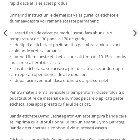
rapid daca ati ales acest produs.
Urmarind instructiunile de mai jos va asigurati ca etichetele
dumneavoastra vor ramane atasate permanent:
• setati fierul de calcat pe modul uscat (fara abur!), la o
temperatura de 130 pana la 170 de grade;
• dezlipiti o eticheta si pozitionati-o pe imbracaminte exact
acolo unde vreti sa ramana;
• puneti fierul peste eticheta si presati timp de 10-15 secunde,
fara a misca fierul de calcat;
• lasati eticheta sa se raceasca pret de cateva secunde, dupa
care repetati operatiunea de alte doua ori;
• dupa racire verificati daca eticheta s-a lipit complet.
Pentru materiale mai sensibile la temperaturi ridicate folositi o
bucata subtire de material de bumbac pe care o aplicati peste
eticheta; abia apoi presati cu fierul de calcat.
Banda etichete Dymo Letratag Iron-On este singura banda care
se imprima cu ajutorul ribonului intr-un aparat Dymo Letratag.
Banda de etichetare si robbonul vin in aceeasi caseta.
Etichetele compatibile Dymo Letratag Iron-On se printeaza prin