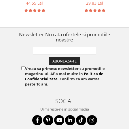
hainelor, uniformelor si
creșe, cămine și curățătorii
44,55 Lei
29,83 Lei
textilelor S0718850
Newsletter
Nu rata ofertele si promotiile
noastre
Vreau sa primesc newsletter cu promotiile
magazinului. Afla mai multe in
Politica de
Confidentialitate
. Confirm ca am varsta
peste 16 ani.
SOCIAL
Urmareste-ne in social media