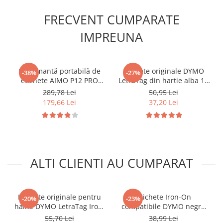
FRECVENT CUMPARATE
IMPREUNA
Imprimantă portabilă de
Etichete originale DYMO
-38%
-27%
etichete AIMO P12 PRO
LetraTag din hartie alba 12
Bluetooth cu acumulator,
mm pentru borcane,
289,78 Lei
50,95 Lei
cutter integrat și suport
recipiente si organizare
179,66 Lei
37,20 Lei
pentru etichete și panglici
acasa S0721510
satin AIMO de până la 12
mm
ALTI CLIENTI AU CUMPARAT
Etichete originale pentru
Etichete Iron-On
-20%
-23%
haine DYMO LetraTag Iron-
compatibile DYMO negru
On 12 mm pentru marcarea
pe alb 18769 pentru haine,
55,70 Lei
38,99 Lei