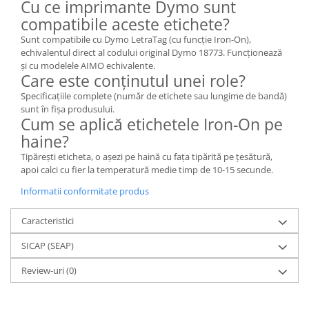
Cu ce imprimante Dymo sunt
compatibile aceste etichete?
Sunt compatibile cu Dymo LetraTag (cu funcție Iron-On),
echivalentul direct al codului original Dymo 18773. Funcționează
și cu modelele AIMO echivalente.
Care este conținutul unei role?
Specificațiile complete (număr de etichete sau lungime de bandă)
sunt în fișa produsului.
Cum se aplică etichetele Iron-On pe
haine?
Tipărești eticheta, o așezi pe haină cu fața tipărită pe țesătură,
apoi calci cu fier la temperatură medie timp de 10-15 secunde.
Informatii conformitate produs
Caracteristici
SICAP (SEAP)
Review-uri
(0)